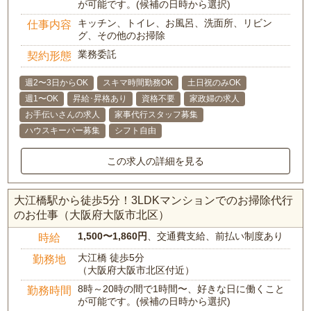
が可能です。(候補の日時から選択)
キッチン、トイレ、お風呂、洗面所、リビン
仕事内容
グ、その他のお掃除
業務委託
契約形態
週2〜3日からOK
スキマ時間勤務OK
土日祝のみOK
週1〜OK
昇給･昇格あり
資格不要
家政婦の求人
お手伝いさんの求人
家事代行スタッフ募集
ハウスキーパー募集
シフト自由
この求人の詳細を見る
大江橋駅から徒歩5分！3LDKマンションでのお掃除代行
のお仕事（大阪府大阪市北区）
1,500〜1,860円
、交通費支給、前払い制度あり
時給
大江橋 徒歩5分
勤務地
（大阪府大阪市北区付近）
8時～20時の間で1時間〜、好きな日に働くこと
勤務時間
が可能です。(候補の日時から選択)