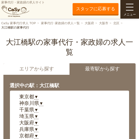
家事代行・家政婦の求人サイト
スタッフに応募する
メニュー
CaSy 家事代行求人 TOP
家事代行･家政婦の求人一覧
大阪府
大阪市
北区
大江橋駅の家事代行
大江橋駅の家事代行・家政婦の求人一
覧
エリアから探す
最寄駅から探す
選択中の駅：大江橋駅
東京都
▼
神奈川県
▼
千葉県
▼
埼玉県
▼
大阪府
▼
兵庫県
▼
京都府
▼