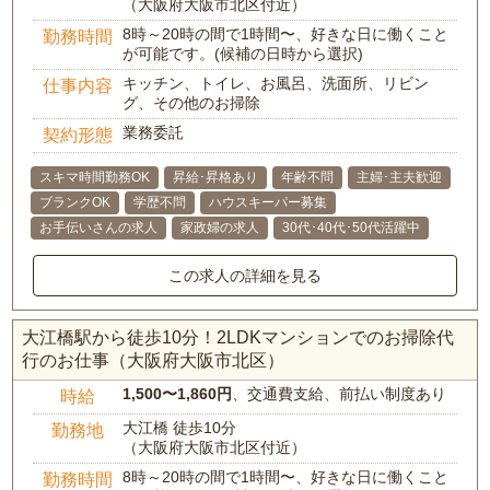
（大阪府大阪市北区付近）
8時～20時の間で1時間〜、好きな日に働くこと
勤務時間
が可能です。(候補の日時から選択)
キッチン、トイレ、お風呂、洗面所、リビン
仕事内容
グ、その他のお掃除
業務委託
契約形態
スキマ時間勤務OK
昇給･昇格あり
年齢不問
主婦･主夫歓迎
ブランクOK
学歴不問
ハウスキーパー募集
お手伝いさんの求人
家政婦の求人
30代･40代･50代活躍中
この求人の詳細を見る
大江橋駅から徒歩10分！2LDKマンションでのお掃除代
行のお仕事（大阪府大阪市北区）
1,500〜1,860円
、交通費支給、前払い制度あり
時給
大江橋 徒歩10分
勤務地
（大阪府大阪市北区付近）
8時～20時の間で1時間〜、好きな日に働くこと
勤務時間