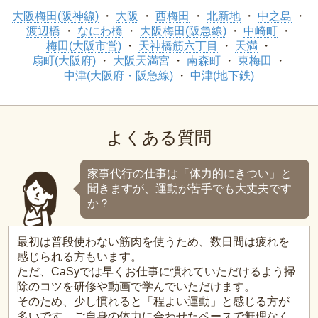
大阪梅田(阪神線)
大阪
西梅田
北新地
中之島
渡辺橋
なにわ橋
大阪梅田(阪急線)
中崎町
梅田(大阪市営)
天神橋筋六丁目
天満
扇町(大阪府)
大阪天満宮
南森町
東梅田
中津(大阪府・阪急線)
中津(地下鉄)
よくある質問
家事代行の仕事は「体力的にきつい」と
聞きますが、運動が苦手でも大丈夫です
か？
最初は普段使わない筋肉を使うため、数日間は疲れを
感じられる方もいます。
ただ、CaSyでは早くお仕事に慣れていただけるよう掃
除のコツを研修や動画で学んでいただけます。
そのため、少し慣れると「程よい運動」と感じる方が
多いです。ご自身の体力に合わせたペースで無理なく