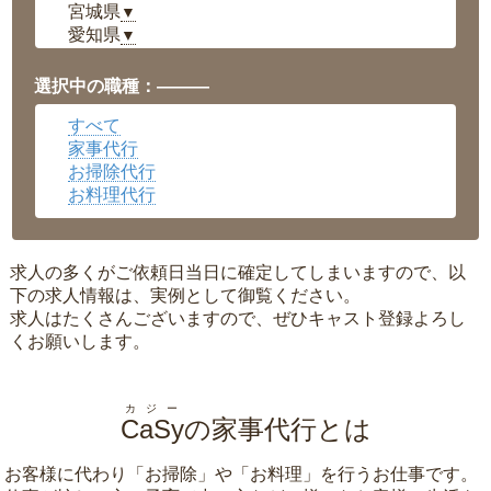
宮城県
▼
愛知県
▼
福井県
▼
岡山県
▼
選択中の職種：———
広島県
▼
すべて
沖縄県
▼
家事代行
お掃除代行
お料理代行
求人の多くがご依頼日当日に確定してしまいますので、以
下の求人情報は、実例として御覧ください。
求人はたくさんございますので、ぜひキャスト登録よろし
くお願いします。
カジー
CaSy
の家事代行とは
お客様に代わり「
お掃除
」や「
お料理
」を行うお仕事です。