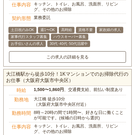
キッチン、トイレ、お風呂、洗面所、リビン
仕事内容
グ、その他のお掃除
業務委託
契約形態
土日祝のみOK
週1〜OK
高時給
資格不要
家政婦の求人
家事代行スタッフ募集
ハウスキーパー募集
お手伝いさんの求人
30代･40代･50代活躍中
この求人の詳細を見る
大江橋駅から徒歩10分！1Kマンションでのお掃除代行の
お仕事（大阪府大阪市中央区）
1,500〜1,860円
、交通費支給、前払い制度あり
時給
大江橋 徒歩10分
勤務地
（大阪府大阪市中央区付近）
8時～20時の間で1時間〜、好きな日に働くこと
勤務時間
が可能です。(候補の日時から選択)
キッチン、トイレ、お風呂、洗面所、リビン
仕事内容
グ、その他のお掃除