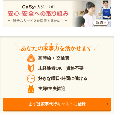
スキル
あなたの
家事力
を活かせます
高時給 + 交通費
未経験者OK！資格不要
好きな曜日·時間に働ける
主婦/主夫歓迎
まずは家事代行キャストに登録