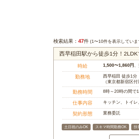
47
検索結果：
件
(1〜10件を表示していま
西早稲田駅から徒歩1分！2LD
1,500〜1,860円
、
時給
西早稲田 徒歩1分
勤務地
（東京都新宿区付
8時～20時の間
勤務時間
キッチン、トイレ
仕事内容
業務委託
契約形態
土日祝のみOK
スキマ時間勤務OK
扶