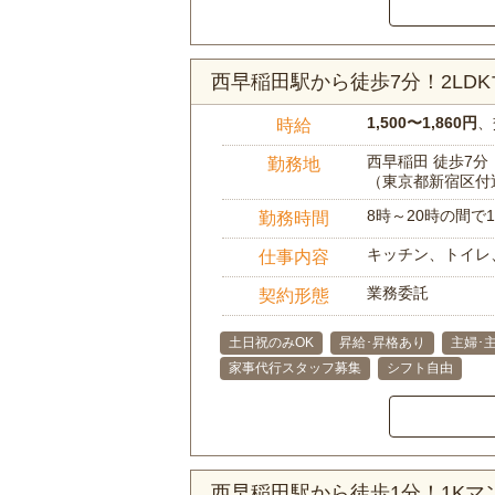
西早稲田駅から徒歩7分！2LD
1,500〜1,860円
、
時給
西早稲田 徒歩7分
勤務地
（東京都新宿区付
8時～20時の間
勤務時間
キッチン、トイレ
仕事内容
業務委託
契約形態
土日祝のみOK
昇給･昇格あり
主婦･
家事代行スタッフ募集
シフト自由
西早稲田駅から徒歩1分！1K