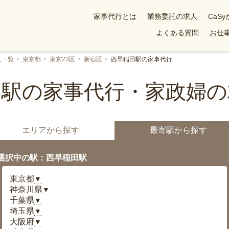
家事代行とは
業務委託の求人
CaS
よくある質問
お仕事
人一覧
東京都
東京23区
新宿区
西早稲田駅の家事代行
田駅の家事代行・家政婦の
エリアから探す
最寄駅から探す
選択中の駅：西早稲田駅
東京都
▼
神奈川県
▼
千葉県
▼
埼玉県
▼
大阪府
▼