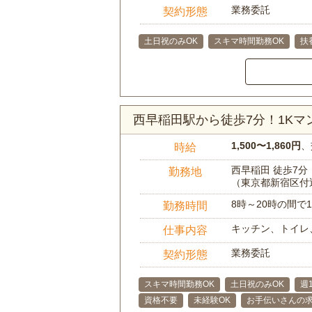
業務委託
契約形態
土日祝のみOK
スキマ時間勤務OK
扶
西早稲田駅から徒歩7分！1K
1,500〜1,860円
、
時給
西早稲田 徒歩7分
勤務地
（東京都新宿区付
8時～20時の間
勤務時間
キッチン、トイレ
仕事内容
業務委託
契約形態
スキマ時間勤務OK
土日祝のみOK
週
資格不要
未経験OK
お手伝いさんの