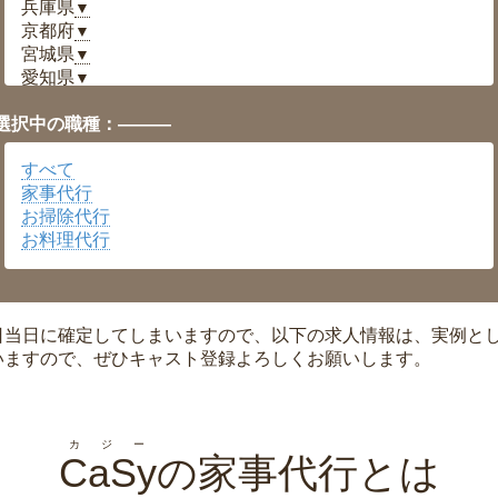
兵庫県
▼
京都府
▼
宮城県
▼
愛知県
▼
福井県
▼
選択中の職種：———
岡山県
▼
広島県
▼
すべて
沖縄県
▼
家事代行
お掃除代行
お料理代行
日当日に確定してしまいますので、以下の求人情報は、実例と
いますので、ぜひキャスト登録よろしくお願いします。
カジー
CaSy
の家事代行とは