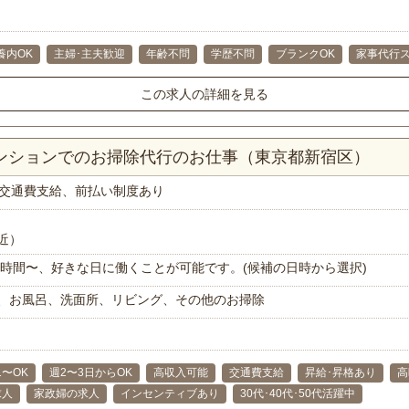
養内OK
主婦･主夫歓迎
年齢不問
学歴不問
ブランクOK
家事代行
この求人の詳細を見る
マンションでのお掃除代行のお仕事（東京都新宿区）
交通費支給、前払い制度あり
近）
で1時間〜、好きな日に働くことが可能です。(候補の日時から選択)
、お風呂、洗面所、リビング、その他のお掃除
1〜OK
週2〜3日からOK
高収入可能
交通費支給
昇給･昇格あり
高
求人
家政婦の求人
インセンティブあり
30代･40代･50代活躍中