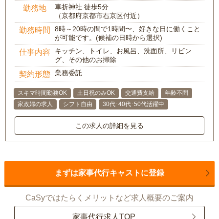
車折神社 徒歩5分
勤務地
（京都府京都市右京区付近）
8時～20時の間で1時間〜、好きな日に働くこと
勤務時間
が可能です。(候補の日時から選択)
キッチン、トイレ、お風呂、洗面所、リビン
仕事内容
グ、その他のお掃除
業務委託
契約形態
スキマ時間勤務OK
土日祝のみOK
交通費支給
年齢不問
家政婦の求人
シフト自由
30代･40代･50代活躍中
この求人の詳細を見る
まずは家事代行キャストに登録
CaSyではたらくメリットなど求人概要のご案内
家事代行求人TOP