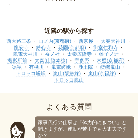
近隣の駅から探す
西大路三条
山ノ内(京都府)
西京極
太秦天神川
龍安寺
妙心寺
花園(京都府)
御室仁和寺
嵐電天神川
蚕ノ社
太秦広隆寺
帷子ノ辻
撮影所前
太秦(山陰本線)
宇多野
常盤(京都府)
鳴滝
有栖川
嵐電嵯峨
鹿王院
嵯峨嵐山
トロッコ嵯峨
嵐山(阪急線)
嵐山(京福線)
トロッコ嵐山
よくある質問
家事代行の仕事は「体力的にきつい」と
聞きますが、運動が苦手でも大丈夫です
か？