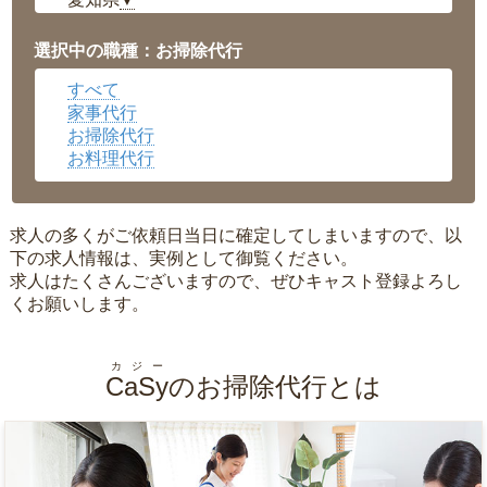
▼
福井県
▼
岡山県
▼
選択中の職種：お掃除代行
広島県
▼
すべて
沖縄県
▼
家事代行
お掃除代行
お料理代行
求人の多くがご依頼日当日に確定してしまいますので、以
下の求人情報は、実例として御覧ください。
求人はたくさんございますので、ぜひキャスト登録よろし
くお願いします。
カジー
CaSy
のお掃除代行とは