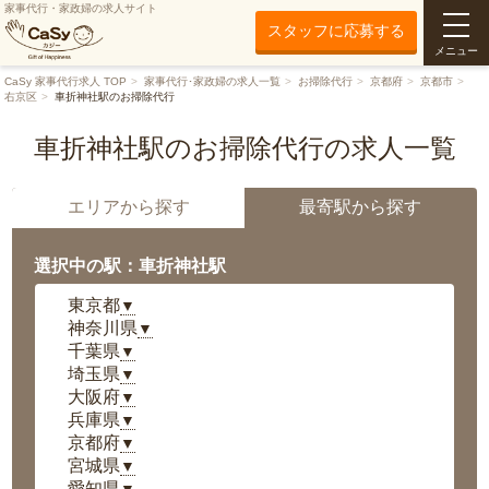
家事代行・家政婦の求人サイト
スタッフに応募する
メニュー
CaSy 家事代行求人 TOP
家事代行･家政婦の求人一覧
お掃除代行
京都府
京都市
右京区
車折神社駅のお掃除代行
車折神社駅のお掃除代行の求人一覧
エリアから探す
最寄駅から探す
選択中の駅：車折神社駅
東京都
▼
神奈川県
▼
千葉県
▼
埼玉県
▼
大阪府
▼
兵庫県
▼
京都府
▼
宮城県
▼
愛知県