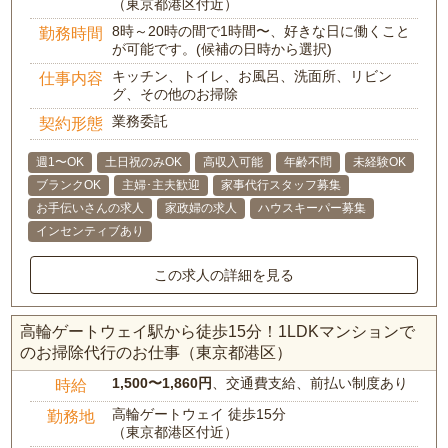
（東京都港区付近）
8時～20時の間で1時間〜、好きな日に働くこと
勤務時間
が可能です。(候補の日時から選択)
キッチン、トイレ、お風呂、洗面所、リビン
仕事内容
グ、その他のお掃除
業務委託
契約形態
週1〜OK
土日祝のみOK
高収入可能
年齢不問
未経験OK
ブランクOK
主婦･主夫歓迎
家事代行スタッフ募集
お手伝いさんの求人
家政婦の求人
ハウスキーパー募集
インセンティブあり
この求人の詳細を見る
高輪ゲートウェイ駅から徒歩15分！1LDKマンションで
のお掃除代行のお仕事（東京都港区）
1,500〜1,860円
、交通費支給、前払い制度あり
時給
高輪ゲートウェイ 徒歩15分
勤務地
（東京都港区付近）