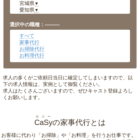
宮城県
▼
愛知県
▼
福井県
▼
岡山県
▼
選択中の職種：———
広島県
▼
すべて
沖縄県
▼
家事代行
お掃除代行
お料理代行
求人の多くがご依頼日当日に確定してしまいますので、以
下の求人情報は、実例として御覧ください。
求人はたくさんございますので、ぜひキャスト登録よろし
くお願いします。
カジー
CaSy
の家事代行とは
お客様に代わり「
お掃除
」や「
お料理
」を行うお仕事です。