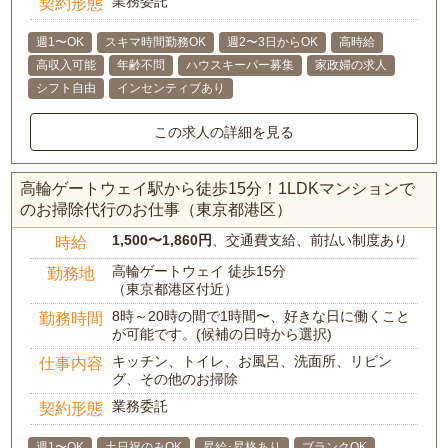
業務委託
契約形態
週1〜OK
スキマ時間勤務OK
週2〜3日からOK
高時給
高収入可能
年齢不問
ハウスキーパー募集
家政婦の求人
シフト自由
インセンティブあり
この求人の詳細を見る
高輪ゲートウェイ駅から徒歩15分！1LDKマンションで
のお掃除代行のお仕事（東京都港区）
1,500〜1,860円
、交通費支給、前払い制度あり
時給
高輪ゲートウェイ 徒歩15分
勤務地
（東京都港区付近）
8時～20時の間で1時間〜、好きな日に働くこと
勤務時間
が可能です。(候補の日時から選択)
キッチン、トイレ、お風呂、洗面所、リビン
仕事内容
グ、その他のお掃除
業務委託
契約形態
週1〜OK
土日祝のみOK
昇給･昇格あり
ブランクOK