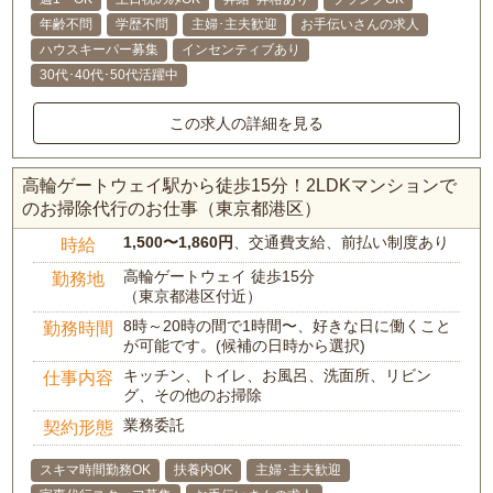
年齢不問
学歴不問
主婦･主夫歓迎
お手伝いさんの求人
ハウスキーパー募集
インセンティブあり
30代･40代･50代活躍中
この求人の詳細を見る
高輪ゲートウェイ駅から徒歩15分！2LDKマンションで
のお掃除代行のお仕事（東京都港区）
1,500〜1,860円
、交通費支給、前払い制度あり
時給
高輪ゲートウェイ 徒歩15分
勤務地
（東京都港区付近）
8時～20時の間で1時間〜、好きな日に働くこと
勤務時間
が可能です。(候補の日時から選択)
キッチン、トイレ、お風呂、洗面所、リビン
仕事内容
グ、その他のお掃除
業務委託
契約形態
スキマ時間勤務OK
扶養内OK
主婦･主夫歓迎