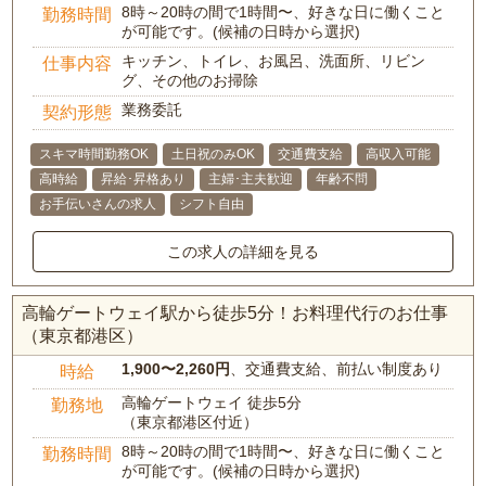
8時～20時の間で1時間〜、好きな日に働くこと
勤務時間
が可能です。(候補の日時から選択)
キッチン、トイレ、お風呂、洗面所、リビン
仕事内容
グ、その他のお掃除
業務委託
契約形態
スキマ時間勤務OK
土日祝のみOK
交通費支給
高収入可能
高時給
昇給･昇格あり
主婦･主夫歓迎
年齢不問
お手伝いさんの求人
シフト自由
この求人の詳細を見る
高輪ゲートウェイ駅から徒歩5分！お料理代行のお仕事
（東京都港区）
1,900〜2,260円
、交通費支給、前払い制度あり
時給
高輪ゲートウェイ 徒歩5分
勤務地
（東京都港区付近）
8時～20時の間で1時間〜、好きな日に働くこと
勤務時間
が可能です。(候補の日時から選択)