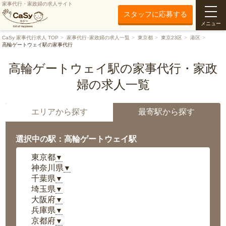
家事代行・家政婦の求人サイト
スタッフに応募する
メニュー
CaSy 家事代行求人 TOP
家事代行･家政婦の求人一覧
東京都
東京23区
港区
高輪ゲートウェイ駅の家事代行
高輪ゲートウェイ駅の家事代行・家政
婦の求人一覧
エリアから探す
最寄駅から探す
選択中の駅：高輪ゲートウェイ駅
東京都
▼
神奈川県
▼
千葉県
▼
埼玉県
▼
大阪府
▼
兵庫県
▼
京都府
▼