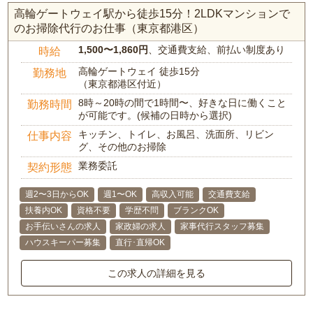
高輪ゲートウェイ駅から徒歩15分！2LDKマンションで
のお掃除代行のお仕事（東京都港区）
1,500〜1,860円
、交通費支給、前払い制度あり
時給
高輪ゲートウェイ 徒歩15分
勤務地
（東京都港区付近）
8時～20時の間で1時間〜、好きな日に働くこと
勤務時間
が可能です。(候補の日時から選択)
キッチン、トイレ、お風呂、洗面所、リビン
仕事内容
グ、その他のお掃除
業務委託
契約形態
週2〜3日からOK
週1〜OK
高収入可能
交通費支給
扶養内OK
資格不要
学歴不問
ブランクOK
お手伝いさんの求人
家政婦の求人
家事代行スタッフ募集
ハウスキーパー募集
直行･直帰OK
この求人の詳細を見る