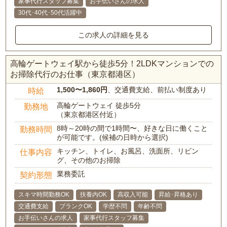
家事代行スタッフ募集
お手伝いさんの求人
30代･40代･50代活躍中
この求人の詳細を見る
高輪ゲートウェイ駅から徒歩5分！2LDKマンションでの
お掃除代行のお仕事（東京都港区）
1,500〜1,860円
、交通費支給、前払い制度あり
時給
高輪ゲートウェイ 徒歩5分
勤務地
（東京都港区付近）
8時～20時の間で1時間〜、好きな日に働くこと
勤務時間
が可能です。(候補の日時から選択)
キッチン、トイレ、お風呂、洗面所、リビン
仕事内容
グ、その他のお掃除
業務委託
契約形態
スキマ時間勤務OK
扶養内OK
高収入可能
昇給･昇格あり
交通費支給
ブランクOK
学歴不問
年齢不問
お手伝いさんの求人
家事代行スタッフ募集