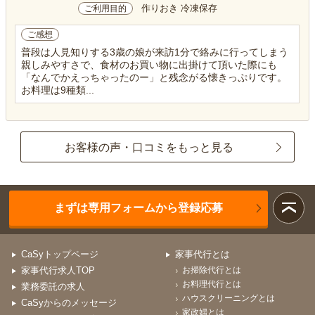
作りおき 冷凍保存
ご利用目的
ご感想
普段は人見知りする3歳の娘が来訪1分で絡みに行ってしまう
親しみやすさで、食材のお買い物に出掛けて頂いた際にも
「なんでかえっちゃったのー」と残念がる懐きっぷりです。
お料理は9種類...
お客様の声・口コミをもっと見る
まずは専用フォームから登録応募
CaSyトップページ
家事代行とは
家事代行求人TOP
お掃除代行とは
お料理代行とは
業務委託の求人
ハウスクリーニングとは
CaSyからのメッセージ
家政婦とは