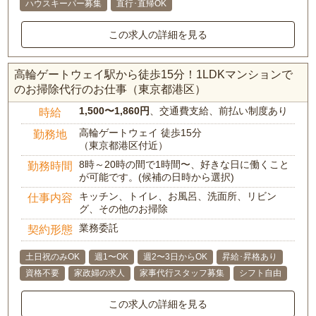
ハウスキーパー募集
直行･直帰OK
この求人の詳細を見る
高輪ゲートウェイ駅から徒歩15分！1LDKマンションで
のお掃除代行のお仕事（東京都港区）
1,500〜1,860円
、交通費支給、前払い制度あり
時給
高輪ゲートウェイ 徒歩15分
勤務地
（東京都港区付近）
8時～20時の間で1時間〜、好きな日に働くこと
勤務時間
が可能です。(候補の日時から選択)
キッチン、トイレ、お風呂、洗面所、リビン
仕事内容
グ、その他のお掃除
業務委託
契約形態
土日祝のみOK
週1〜OK
週2〜3日からOK
昇給･昇格あり
資格不要
家政婦の求人
家事代行スタッフ募集
シフト自由
この求人の詳細を見る