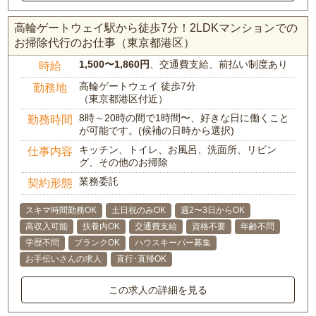
高輪ゲートウェイ駅から徒歩7分！2LDKマンションでの
お掃除代行のお仕事（東京都港区）
1,500〜1,860円
、交通費支給、前払い制度あり
時給
高輪ゲートウェイ 徒歩7分
勤務地
（東京都港区付近）
8時～20時の間で1時間〜、好きな日に働くこと
勤務時間
が可能です。(候補の日時から選択)
キッチン、トイレ、お風呂、洗面所、リビン
仕事内容
グ、その他のお掃除
業務委託
契約形態
スキマ時間勤務OK
土日祝のみOK
週2〜3日からOK
高収入可能
扶養内OK
交通費支給
資格不要
年齢不問
学歴不問
ブランクOK
ハウスキーパー募集
お手伝いさんの求人
直行･直帰OK
この求人の詳細を見る