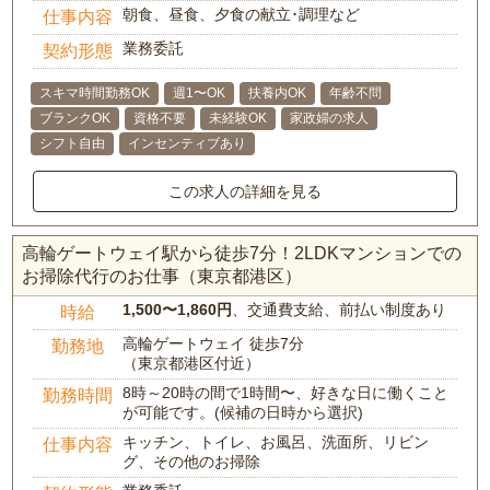
朝食、昼食、夕食の献立･調理など
仕事内容
業務委託
契約形態
スキマ時間勤務OK
週1〜OK
扶養内OK
年齢不問
ブランクOK
資格不要
未経験OK
家政婦の求人
シフト自由
インセンティブあり
この求人の詳細を見る
高輪ゲートウェイ駅から徒歩7分！2LDKマンションでの
お掃除代行のお仕事（東京都港区）
1,500〜1,860円
、交通費支給、前払い制度あり
時給
高輪ゲートウェイ 徒歩7分
勤務地
（東京都港区付近）
8時～20時の間で1時間〜、好きな日に働くこと
勤務時間
が可能です。(候補の日時から選択)
キッチン、トイレ、お風呂、洗面所、リビン
仕事内容
グ、その他のお掃除