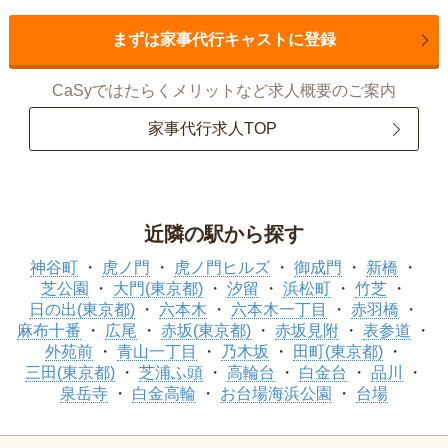
まずは家事代行キャストに登録
CaSyではたらくメリットなど求人概要のご案内
家事代行求人TOP
近隣の駅から探す
神谷町
虎ノ門
虎ノ門ヒルズ
御成門
新橋
芝公園
大門(東京都)
汐留
浜松町
竹芝
日の出(東京都)
六本木
六本木一丁目
赤羽橋
麻布十番
広尾
赤坂(東京都)
赤坂見附
表参道
外苑前
青山一丁目
乃木坂
田町(東京都)
三田(東京都)
芝浦ふ頭
高輪台
白金台
品川
泉岳寺
白金高輪
お台場海浜公園
台場