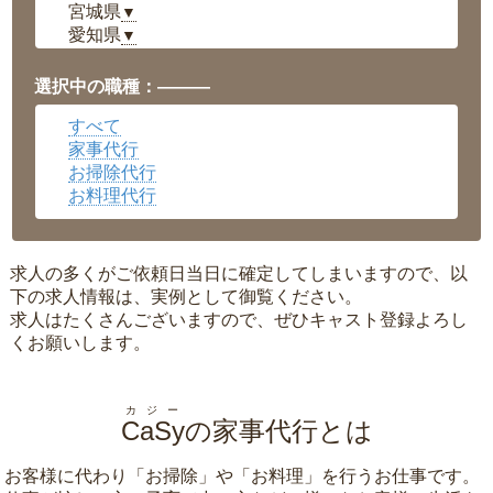
宮城県
▼
愛知県
▼
福井県
▼
岡山県
▼
選択中の職種：———
広島県
▼
すべて
沖縄県
▼
家事代行
お掃除代行
お料理代行
求人の多くがご依頼日当日に確定してしまいますので、以
下の求人情報は、実例として御覧ください。
求人はたくさんございますので、ぜひキャスト登録よろし
くお願いします。
カジー
CaSy
の家事代行とは
お客様に代わり「
お掃除
」や「
お料理
」を行うお仕事です。