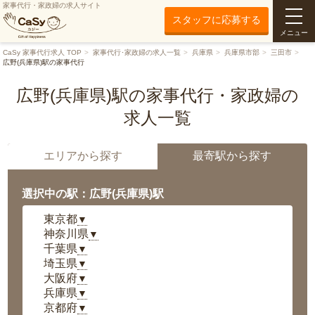
家事代行・家政婦の求人サイト
スタッフに応募する
メニュー
CaSy 家事代行求人 TOP
家事代行･家政婦の求人一覧
兵庫県
兵庫県市部
三田市
広野(兵庫県)駅の家事代行
広野(兵庫県)駅の家事代行・家政婦の
求人一覧
エリアから探す
最寄駅から探す
選択中の駅：広野(兵庫県)駅
東京都
▼
神奈川県
▼
千葉県
▼
埼玉県
▼
大阪府
▼
兵庫県
▼
京都府
▼