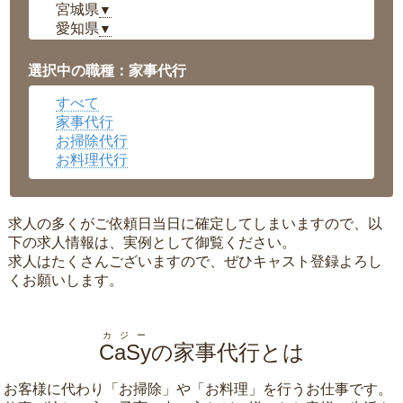
宮城県
▼
愛知県
▼
福井県
▼
岡山県
▼
選択中の職種：家事代行
広島県
▼
すべて
沖縄県
▼
家事代行
お掃除代行
お料理代行
求人の多くがご依頼日当日に確定してしまいますので、以
下の求人情報は、実例として御覧ください。
求人はたくさんございますので、ぜひキャスト登録よろし
くお願いします。
カジー
CaSy
の家事代行とは
お客様に代わり「
お掃除
」や「
お料理
」を行うお仕事です。