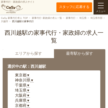
家事代行・家政婦の求人サイト
スタッフに応募する
メニュー
CaSy 家事代行求人 TOP
家事代行･家政婦の求人一覧
家事代行
埼玉県
埼玉県市部
川越市
西川越駅の家事代行
西川越駅の家事代行・家政婦の求人一
覧
エリアから探す
最寄駅から探す
選択中の駅：西川越駅
東京都
▼
神奈川県
▼
千葉県
▼
埼玉県
▼
大阪府
▼
兵庫県
▼
京都府
▼