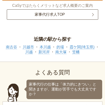
CaSyではたらくメリットなど求人概要のご案内
家事代行求人TOP
近隣の駅から探す
南古谷
川越市
本川越
的場
霞ケ関(埼玉県)
川越
新河岸
南大塚
笠幡
よくある質問
家事代行の仕事は「体力的にきつい」と
聞きますが、運動が苦手でも大丈夫です
か？