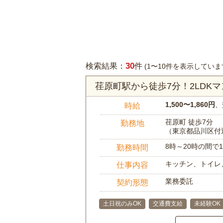
30
検索結果：
件
(1〜10件を表示していま
荏原町駅から徒歩7分！2LDK
1,500〜1,860円
、
時給
荏原町 徒歩7分
勤務地
（東京都品川区付
8時～20時の間
勤務時間
キッチン、トイレ
仕事内容
業務委託
契約形態
土日祝のみOK
交通費支給
未経験OK