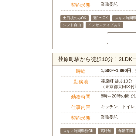
業務委託
契約形態
土日祝のみOK
週1〜OK
スキマ時間勤
シフト自由
インセンティブあり
荏原町駅から徒歩10分！2LD
1,500〜1,860円
、
時給
荏原町 徒歩10分
勤務地
（東京都大田区付
8時～20時の間
勤務時間
キッチン、トイレ
仕事内容
業務委託
契約形態
スキマ時間勤務OK
高時給
年齢不問