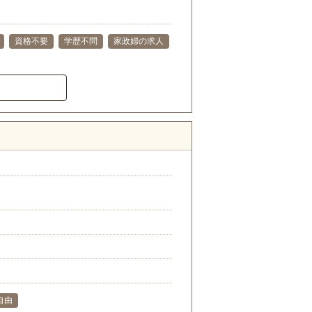
資格不要
学歴不問
家政婦の求人
自由