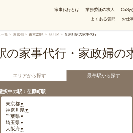
家事代行とは
業務委託の求人
CaS
よくある質問
お仕事
人一覧
東京都
東京23区
品川区
荏原町駅の家事代行
駅の家事代行・家政婦の
エリアから探す
最寄駅から探す
選択中の駅：荏原町駅
東京都
▼
神奈川県
▼
千葉県
▼
埼玉県
▼
大阪府
▼