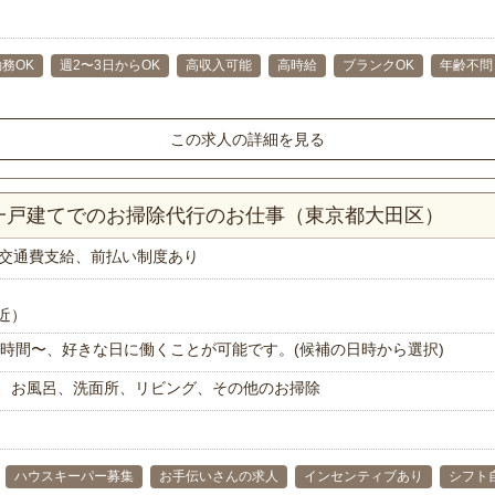
務OK
週2〜3日からOK
高収入可能
高時給
ブランクOK
年齢不問
この求人の詳細を見る
K一戸建てでのお掃除代行のお仕事（東京都大田区）
交通費支給、前払い制度あり
近）
で1時間〜、好きな日に働くことが可能です。(候補の日時から選択)
、お風呂、洗面所、リビング、その他のお掃除
ハウスキーパー募集
お手伝いさんの求人
インセンティブあり
シフト