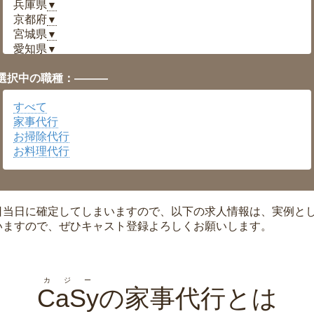
兵庫県
▼
京都府
▼
宮城県
▼
愛知県
▼
福井県
▼
選択中の職種：———
岡山県
▼
広島県
▼
すべて
沖縄県
▼
家事代行
お掃除代行
お料理代行
日当日に確定してしまいますので、以下の求人情報は、実例と
いますので、ぜひキャスト登録よろしくお願いします。
カジー
CaSy
の家事代行とは