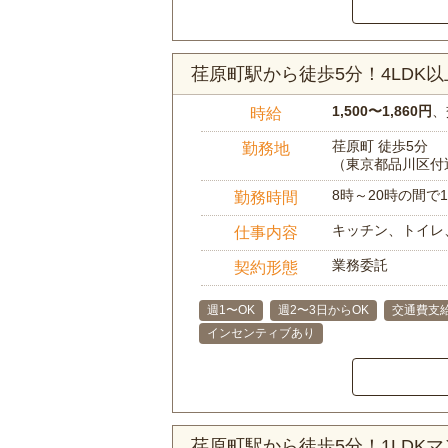
荏原町駅から徒歩5分！4LD
1,500〜1,860円
、
時給
荏原町 徒歩5分
勤務地
（東京都品川区付
8時～20時の間
勤務時間
キッチン、トイレ
仕事内容
業務委託
契約形態
週1〜OK
週2〜3日からOK
交通費支
インセンティブあり
荏原町駅から徒歩5分！1LDK