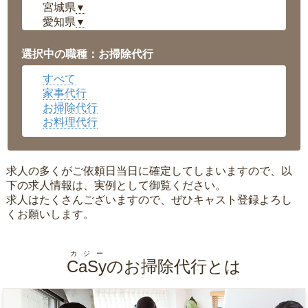
宮城県
▼
愛知県
▼
福井県
▼
岡山県
▼
選択中の職種：お掃除代行
広島県
▼
すべて
沖縄県
▼
家事代行
お掃除代行
お料理代行
求人の多くがご依頼日当日に確定してしまいますので、以
下の求人情報は、実例として御覧ください。
求人はたくさんございますので、ぜひキャスト登録よろし
くお願いします。
カジー
CaSy
のお掃除代行とは