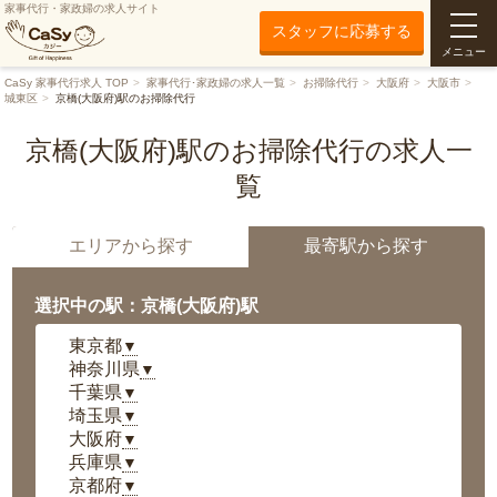
家事代行・家政婦の求人サイト
スタッフに応募する
メニュー
CaSy 家事代行求人 TOP
家事代行･家政婦の求人一覧
お掃除代行
大阪府
大阪市
城東区
京橋(大阪府)駅のお掃除代行
京橋(大阪府)駅のお掃除代行の求人一
覧
エリアから探す
最寄駅から探す
選択中の駅：京橋(大阪府)駅
東京都
▼
神奈川県
▼
千葉県
▼
埼玉県
▼
大阪府
▼
兵庫県
▼
京都府
▼