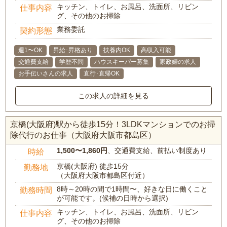
キッチン、トイレ、お風呂、洗面所、リビン
仕事内容
グ、その他のお掃除
業務委託
契約形態
週1〜OK
昇給･昇格あり
扶養内OK
高収入可能
交通費支給
学歴不問
ハウスキーパー募集
家政婦の求人
お手伝いさんの求人
直行･直帰OK
この求人の詳細を見る
京橋(大阪府)駅から徒歩15分！3LDKマンションでのお掃
除代行のお仕事（大阪府大阪市都島区）
1,500〜1,860円
、交通費支給、前払い制度あり
時給
京橋(大阪府) 徒歩15分
勤務地
（大阪府大阪市都島区付近）
8時～20時の間で1時間〜、好きな日に働くこと
勤務時間
が可能です。(候補の日時から選択)
キッチン、トイレ、お風呂、洗面所、リビン
仕事内容
グ、その他のお掃除