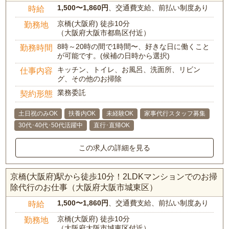
1,500〜1,860円
、交通費支給、前払い制度あり
時給
京橋(大阪府) 徒歩10分
勤務地
（大阪府大阪市都島区付近）
8時～20時の間で1時間〜、好きな日に働くこと
勤務時間
が可能です。(候補の日時から選択)
キッチン、トイレ、お風呂、洗面所、リビン
仕事内容
グ、その他のお掃除
業務委託
契約形態
土日祝のみOK
扶養内OK
未経験OK
家事代行スタッフ募集
30代･40代･50代活躍中
直行･直帰OK
この求人の詳細を見る
京橋(大阪府)駅から徒歩10分！2LDKマンションでのお掃
除代行のお仕事（大阪府大阪市城東区）
1,500〜1,860円
、交通費支給、前払い制度あり
時給
京橋(大阪府) 徒歩10分
勤務地
（大阪府大阪市城東区付近）