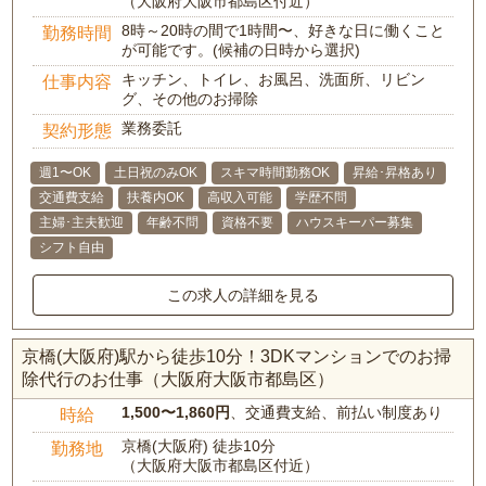
（大阪府大阪市都島区付近）
8時～20時の間で1時間〜、好きな日に働くこと
勤務時間
が可能です。(候補の日時から選択)
キッチン、トイレ、お風呂、洗面所、リビン
仕事内容
グ、その他のお掃除
業務委託
契約形態
週1〜OK
土日祝のみOK
スキマ時間勤務OK
昇給･昇格あり
交通費支給
扶養内OK
高収入可能
学歴不問
主婦･主夫歓迎
年齢不問
資格不要
ハウスキーパー募集
シフト自由
この求人の詳細を見る
京橋(大阪府)駅から徒歩10分！3DKマンションでのお掃
除代行のお仕事（大阪府大阪市都島区）
1,500〜1,860円
、交通費支給、前払い制度あり
時給
京橋(大阪府) 徒歩10分
勤務地
（大阪府大阪市都島区付近）