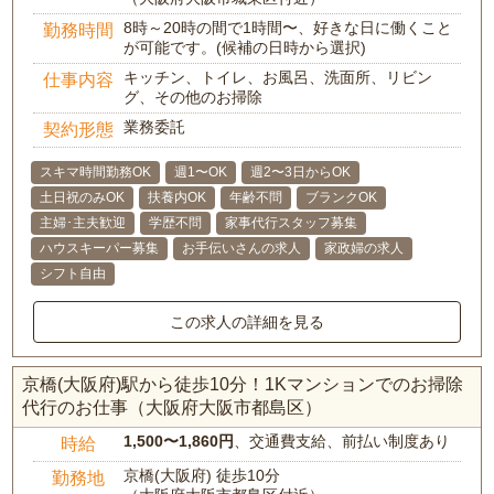
8時～20時の間で1時間〜、好きな日に働くこと
勤務時間
が可能です。(候補の日時から選択)
キッチン、トイレ、お風呂、洗面所、リビン
仕事内容
グ、その他のお掃除
業務委託
契約形態
スキマ時間勤務OK
週1〜OK
週2〜3日からOK
土日祝のみOK
扶養内OK
年齢不問
ブランクOK
主婦･主夫歓迎
学歴不問
家事代行スタッフ募集
ハウスキーパー募集
お手伝いさんの求人
家政婦の求人
シフト自由
この求人の詳細を見る
京橋(大阪府)駅から徒歩10分！1Kマンションでのお掃除
代行のお仕事（大阪府大阪市都島区）
1,500〜1,860円
、交通費支給、前払い制度あり
時給
京橋(大阪府) 徒歩10分
勤務地