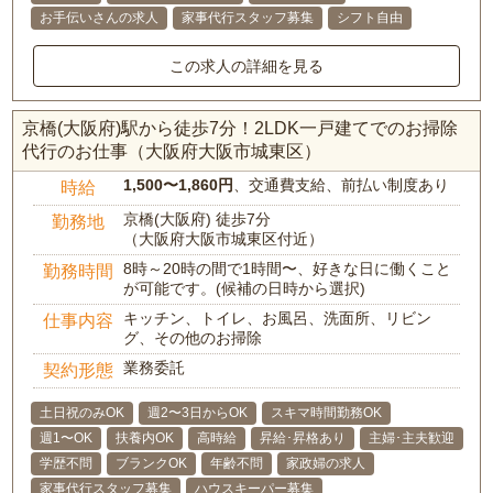
お手伝いさんの求人
家事代行スタッフ募集
シフト自由
この求人の詳細を見る
京橋(大阪府)駅から徒歩7分！2LDK一戸建てでのお掃除
代行のお仕事（大阪府大阪市城東区）
1,500〜1,860円
、交通費支給、前払い制度あり
時給
京橋(大阪府) 徒歩7分
勤務地
（大阪府大阪市城東区付近）
8時～20時の間で1時間〜、好きな日に働くこと
勤務時間
が可能です。(候補の日時から選択)
キッチン、トイレ、お風呂、洗面所、リビン
仕事内容
グ、その他のお掃除
業務委託
契約形態
土日祝のみOK
週2〜3日からOK
スキマ時間勤務OK
週1〜OK
扶養内OK
高時給
昇給･昇格あり
主婦･主夫歓迎
学歴不問
ブランクOK
年齢不問
家政婦の求人
家事代行スタッフ募集
ハウスキーパー募集