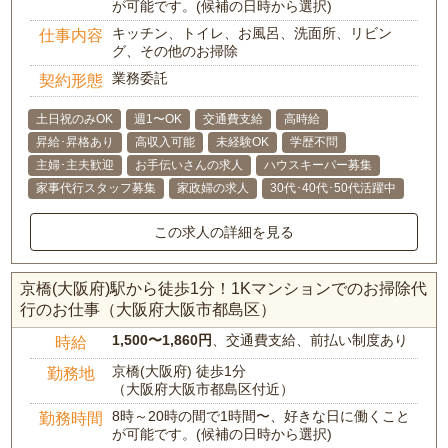
が可能です。(候補の日時から選択)
キッチン、トイレ、お風呂、洗面所、リビン
仕事内容
グ、その他のお掃除
業務委託
契約形態
土日祝のみOK
週1〜OK
交通費支給
高時給
昇給･昇格あり
高収入可能
未経験OK
学歴不問
主婦･主夫歓迎
お手伝いさんの求人
ハウスキーパー募集
家事代行スタッフ募集
家政婦の求人
30代･40代･50代活躍中
この求人の詳細を見る
京橋(大阪府)駅から徒歩1分！1Kマンションでのお掃除代
行のお仕事（大阪府大阪市都島区）
1,500〜1,860円
、交通費支給、前払い制度あり
時給
京橋(大阪府) 徒歩1分
勤務地
（大阪府大阪市都島区付近）
8時～20時の間で1時間〜、好きな日に働くこと
勤務時間
が可能です。(候補の日時から選択)