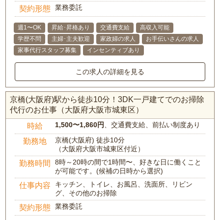
業務委託
契約形態
週1〜OK
昇給･昇格あり
交通費支給
高収入可能
学歴不問
主婦･主夫歓迎
家政婦の求人
お手伝いさんの求人
家事代行スタッフ募集
インセンティブあり
この求人の詳細を見る
京橋(大阪府)駅から徒歩10分！3DK一戸建てでのお掃除
代行のお仕事（大阪府大阪市城東区）
1,500〜1,860円
、交通費支給、前払い制度あり
時給
京橋(大阪府) 徒歩10分
勤務地
（大阪府大阪市城東区付近）
8時～20時の間で1時間〜、好きな日に働くこと
勤務時間
が可能です。(候補の日時から選択)
キッチン、トイレ、お風呂、洗面所、リビン
仕事内容
グ、その他のお掃除
業務委託
契約形態