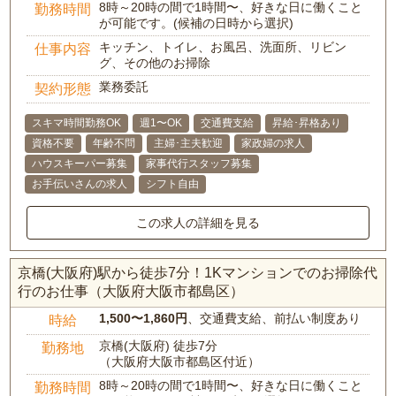
8時～20時の間で1時間〜、好きな日に働くこと
勤務時間
が可能です。(候補の日時から選択)
キッチン、トイレ、お風呂、洗面所、リビン
仕事内容
グ、その他のお掃除
業務委託
契約形態
スキマ時間勤務OK
週1〜OK
交通費支給
昇給･昇格あり
資格不要
年齢不問
主婦･主夫歓迎
家政婦の求人
ハウスキーパー募集
家事代行スタッフ募集
お手伝いさんの求人
シフト自由
この求人の詳細を見る
京橋(大阪府)駅から徒歩7分！1Kマンションでのお掃除代
行のお仕事（大阪府大阪市都島区）
1,500〜1,860円
、交通費支給、前払い制度あり
時給
京橋(大阪府) 徒歩7分
勤務地
（大阪府大阪市都島区付近）
8時～20時の間で1時間〜、好きな日に働くこと
勤務時間