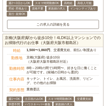
週2〜3日からOK
スキマ時間勤務OK
高時給
高収入可能
昇給･昇格あり
資格不要
家政婦の求人
インセンティブあり
直行･直帰OK
この求人の詳細を見る
京橋(大阪府)駅から徒歩10分！4LDK以上マンションでの
お掃除代行のお仕事（大阪府大阪市都島区）
1,500〜1,860円
、交通費支給、前払い制度あり
時給
京橋(大阪府) 徒歩10分
勤務地
（大阪府大阪市都島区付近）
8時～20時の間で1時間〜、好きな日に働くこと
勤務時間
が可能です。(候補の日時から選択)
キッチン、トイレ、お風呂、洗面所、リビン
仕事内容
グ、その他のお掃除
業務委託
契約形態
週1〜OK
土日祝のみOK
スキマ時間勤務OK
交通費支給
学歴不問
ハウスキーパー募集
家政婦の求人