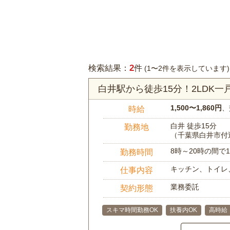
2
検索結果：
件
(1〜2件を表示しています)
白井駅から徒歩15分！2LDK
1,500〜1,860円
、
時給
白井 徒歩15分
勤務地
（千葉県白井市付
8時～20時の間
勤務時間
キッチン、トイレ
仕事内容
業務委託
契約形態
スキマ時間勤務OK
扶養内OK
高時給