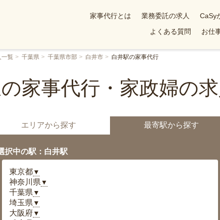
家事代行とは
業務委託の求人
CaS
よくある質問
お仕事
人一覧
千葉県
千葉県市部
白井市
白井駅の家事代行
駅の家事代行・家政婦の求
エリアから探す
最寄駅から探す
選択中の駅：白井駅
東京都
▼
神奈川県
▼
千葉県
▼
埼玉県
▼
大阪府
▼