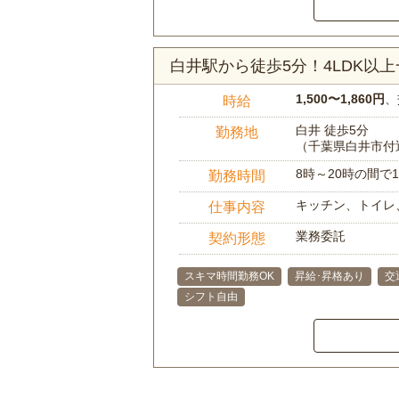
白井駅から徒歩5分！4LDK以
1,500〜1,860円
、
時給
白井 徒歩5分
勤務地
（千葉県白井市付
8時～20時の間
勤務時間
キッチン、トイレ
仕事内容
業務委託
契約形態
スキマ時間勤務OK
昇給･昇格あり
交
シフト自由