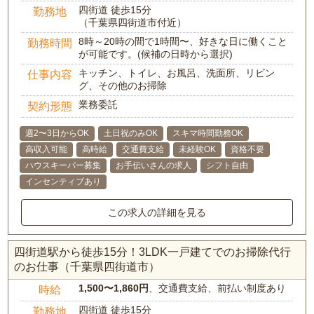
四街道 徒歩15分
勤務地
（千葉県四街道市付近）
8時～20時の間で1時間〜、好きな日に働くこと
勤務時間
が可能です。(候補の日時から選択)
キッチン、トイレ、お風呂、洗面所、リビン
仕事内容
グ、その他のお掃除
業務委託
契約形態
週2〜3日からOK
土日祝のみOK
スキマ時間勤務OK
高収入可能
高時給
交通費支給
未経験OK
資格不要
ハウスキーパー募集
お手伝いさんの求人
シフト自由
インセンティブあり
この求人の詳細を見る
四街道駅から徒歩15分！3LDK一戸建てでのお掃除代行
のお仕事（千葉県四街道市）
1,500〜1,860円
、交通費支給、前払い制度あり
時給
四街道 徒歩15分
勤務地