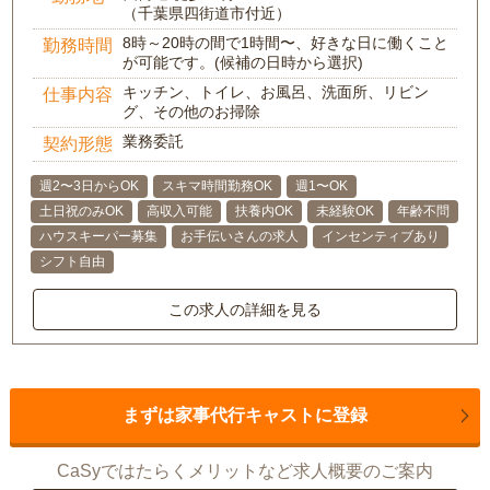
（千葉県四街道市付近）
8時～20時の間で1時間〜、好きな日に働くこと
勤務時間
が可能です。(候補の日時から選択)
キッチン、トイレ、お風呂、洗面所、リビン
仕事内容
グ、その他のお掃除
業務委託
契約形態
週2〜3日からOK
スキマ時間勤務OK
週1〜OK
土日祝のみOK
高収入可能
扶養内OK
未経験OK
年齢不問
ハウスキーパー募集
お手伝いさんの求人
インセンティブあり
シフト自由
この求人の詳細を見る
まずは家事代行キャストに登録
CaSyではたらくメリットなど求人概要のご案内