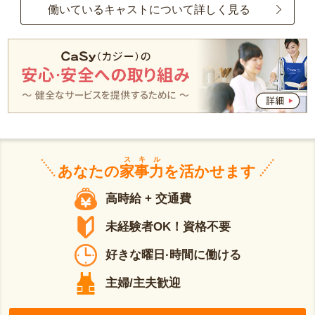
働いているキャストについて詳しく見る
スキル
あなたの
家事力
を活かせます
高時給 + 交通費
未経験者OK！資格不要
好きな曜日·時間に働ける
主婦/主夫歓迎