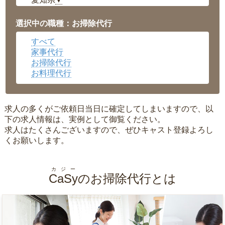
▼
福井県
▼
岡山県
▼
選択中の職種：お掃除代行
広島県
▼
すべて
沖縄県
▼
家事代行
お掃除代行
お料理代行
求人の多くがご依頼日当日に確定してしまいますので、以
下の求人情報は、実例として御覧ください。
求人はたくさんございますので、ぜひキャスト登録よろし
くお願いします。
カジー
CaSy
のお掃除代行とは