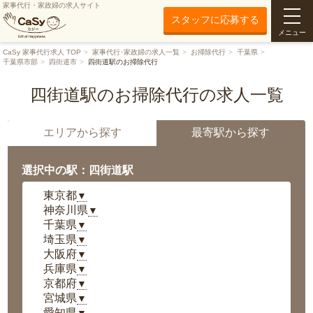
家事代行・家政婦の求人サイト
スタッフに応募する
メニュー
CaSy 家事代行求人 TOP
家事代行･家政婦の求人一覧
お掃除代行
千葉県
千葉県市部
四街道市
四街道駅のお掃除代行
四街道駅のお掃除代行の求人一覧
エリアから探す
最寄駅から探す
選択中の駅：四街道駅
東京都
▼
神奈川県
▼
千葉県
▼
埼玉県
▼
大阪府
▼
兵庫県
▼
京都府
▼
宮城県
▼
愛知県