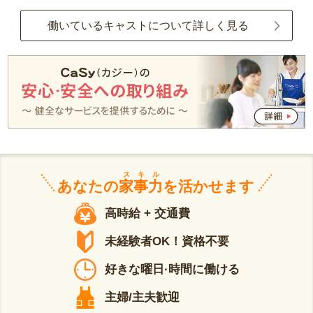
働いているキャストについて詳しく見る
スキル
あなたの
家事力
を活かせます
高時給 + 交通費
未経験者OK！資格不要
好きな曜日·時間に働ける
主婦/主夫歓迎