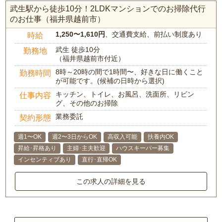
武生駅から徒歩10分！2LDKマンションでのお掃除代行
のお仕事（福井県越前市）
1,250〜1,610円
、交通費支給、前払い制度あり
時給
武生 徒歩10分
勤務地
（福井県越前市付近）
8時～20時の間で1時間〜、好きな日に働くこと
勤務時間
が可能です。(候補の日時から選択)
キッチン、トイレ、お風呂、洗面所、リビン
仕事内容
グ、その他のお掃除
業務委託
契約形態
週1〜OK
週2〜3日からOK
高収入可能
扶養内OK
昇給･昇格あり
主婦･主夫歓迎
ハウスキーパー募集
インセンティブあり
直行･直帰OK
この求人の詳細を見る