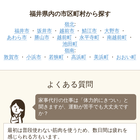
福井県内の市区町村から探す
嶺北
:
福井市
坂井市
越前市
鯖江市
大野市
あわら市
勝山市
越前町
永平寺町
南越前町
池田町
嶺南
:
敦賀市
小浜市
若狭町
高浜町
美浜町
おおい町
よくある質問
家事代行の仕事は「体力的にきつい」と
聞きますが、運動が苦手でも大丈夫です
か？
最初は普段使わない筋肉を使うため、数日間は疲れを
感じられる方もいます。