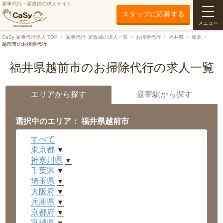
家事代行・家政婦の求人サイト
スタッフに応募する
メニュー
CaSy 家事代行求人 TOP
家事代行･家政婦の求人一覧
お掃除代行
福井県
嶺北
越前市のお掃除代行
福井県越前市のお掃除代行の求人一覧
エリアから探す
最寄駅から探す
選択中のエリア： 福井県越前市
すべて
東京都
▼
神奈川県
▼
千葉県
▼
埼玉県
▼
大阪府
▼
兵庫県
▼
京都府
▼
宮城県