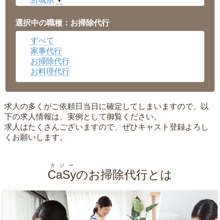
▼
愛知県
▼
福井県
▼
選択中の職種：お掃除代行
岡山県
▼
すべて
広島県
▼
家事代行
沖縄県
▼
お掃除代行
お料理代行
求人の多くがご依頼日当日に確定してしまいますので、以
下の求人情報は、実例として御覧ください。
求人はたくさんございますので、ぜひキャスト登録よろし
くお願いします。
カジー
CaSy
のお掃除代行とは