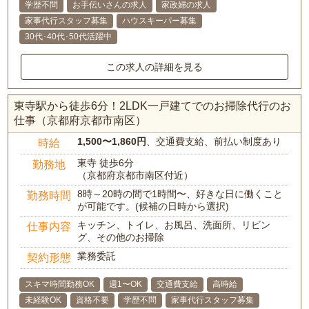
学歴不問
お手伝いさんの求人
家政婦の求人
家事代行スタッフ募集
ハウスキーパー募集
30代･40代･50代活躍中
この求人の詳細を見る
東寺駅から徒歩6分！2LDK一戸建てでのお掃除代行のお
仕事（京都府京都市南区）
1,500〜1,860円
、交通費支給、前払い制度あり
時給
東寺 徒歩6分
勤務地
（京都府京都市南区付近）
8時～20時の間で1時間〜、好きな日に働くこと
勤務時間
が可能です。(候補の日時から選択)
キッチン、トイレ、お風呂、洗面所、リビン
仕事内容
グ、その他のお掃除
業務委託
契約形態
スキマ時間勤務OK
週1〜OK
交通費支給
高時給
未経験OK
資格不要
学歴不問
家事代行スタッフ募集