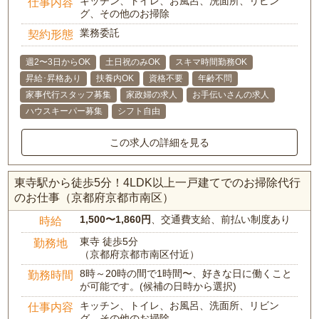
キッチン、トイレ、お風呂、洗面所、リビン
仕事内容
グ、その他のお掃除
業務委託
契約形態
週2〜3日からOK
土日祝のみOK
スキマ時間勤務OK
昇給･昇格あり
扶養内OK
資格不要
年齢不問
家事代行スタッフ募集
家政婦の求人
お手伝いさんの求人
ハウスキーパー募集
シフト自由
この求人の詳細を見る
東寺駅から徒歩5分！4LDK以上一戸建てでのお掃除代行
のお仕事（京都府京都市南区）
1,500〜1,860円
、交通費支給、前払い制度あり
時給
東寺 徒歩5分
勤務地
（京都府京都市南区付近）
8時～20時の間で1時間〜、好きな日に働くこと
勤務時間
が可能です。(候補の日時から選択)
キッチン、トイレ、お風呂、洗面所、リビン
仕事内容
グ、その他のお掃除