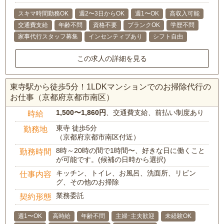
スキマ時間勤務OK
週2〜3日からOK
週1〜OK
高収入可能
交通費支給
年齢不問
資格不要
ブランクOK
学歴不問
家事代行スタッフ募集
インセンティブあり
シフト自由
この求人の詳細を見る
東寺駅から徒歩5分！1LDKマンションでのお掃除代行の
お仕事（京都府京都市南区）
1,500〜1,860円
、交通費支給、前払い制度あり
時給
東寺 徒歩5分
勤務地
（京都府京都市南区付近）
8時～20時の間で1時間〜、好きな日に働くこと
勤務時間
が可能です。(候補の日時から選択)
キッチン、トイレ、お風呂、洗面所、リビン
仕事内容
グ、その他のお掃除
業務委託
契約形態
週1〜OK
高時給
年齢不問
主婦･主夫歓迎
未経験OK