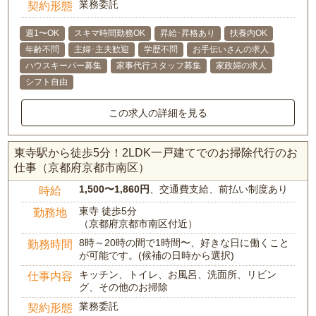
業務委託
契約形態
週1〜OK
スキマ時間勤務OK
昇給･昇格あり
扶養内OK
年齢不問
主婦･主夫歓迎
学歴不問
お手伝いさんの求人
ハウスキーパー募集
家事代行スタッフ募集
家政婦の求人
シフト自由
この求人の詳細を見る
東寺駅から徒歩5分！2LDK一戸建てでのお掃除代行のお
仕事（京都府京都市南区）
1,500〜1,860円
、交通費支給、前払い制度あり
時給
東寺 徒歩5分
勤務地
（京都府京都市南区付近）
8時～20時の間で1時間〜、好きな日に働くこと
勤務時間
が可能です。(候補の日時から選択)
キッチン、トイレ、お風呂、洗面所、リビン
仕事内容
グ、その他のお掃除
業務委託
契約形態