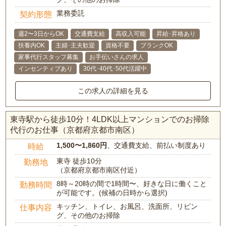
業務委託
契約形態
週2〜3日からOK
交通費支給
高収入可能
昇給･昇格あり
扶養内OK
主婦･主夫歓迎
資格不要
ブランクOK
家事代行スタッフ募集
お手伝いさんの求人
インセンティブあり
30代･40代･50代活躍中
この求人の詳細を見る
東寺駅から徒歩10分！4LDK以上マンションでのお掃除
代行のお仕事（京都府京都市南区）
1,500〜1,860円
、交通費支給、前払い制度あり
時給
東寺 徒歩10分
勤務地
（京都府京都市南区付近）
8時～20時の間で1時間〜、好きな日に働くこと
勤務時間
が可能です。(候補の日時から選択)
キッチン、トイレ、お風呂、洗面所、リビン
仕事内容
グ、その他のお掃除