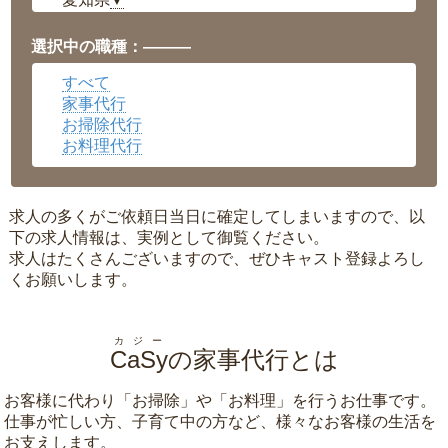
▼
福井県
▼
岡山県
▼
選択中の職種：———
広島県
▼
すべて
沖縄県
▼
家事代行
お掃除代行
お料理代行
求人の多くがご依頼日当日に確定してしまいますので、以
下の求人情報は、実例として御覧ください。
求人はたくさんございますので、ぜひキャスト登録よろし
くお願いします。
カジー
CaSy
の家事代行とは
お客様に代わり「
お掃除
」や「
お料理
」を行うお仕事です。
仕事が忙しい方、子育て中の方など、様々なお客様の生活を
お支えします。