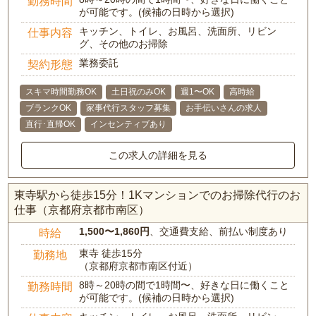
勤務時間
が可能です。(候補の日時から選択)
キッチン、トイレ、お風呂、洗面所、リビン
仕事内容
グ、その他のお掃除
業務委託
契約形態
スキマ時間勤務OK
土日祝のみOK
週1〜OK
高時給
ブランクOK
家事代行スタッフ募集
お手伝いさんの求人
直行･直帰OK
インセンティブあり
この求人の詳細を見る
東寺駅から徒歩15分！1Kマンションでのお掃除代行のお
仕事（京都府京都市南区）
1,500〜1,860円
、交通費支給、前払い制度あり
時給
東寺 徒歩15分
勤務地
（京都府京都市南区付近）
8時～20時の間で1時間〜、好きな日に働くこと
勤務時間
が可能です。(候補の日時から選択)