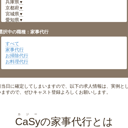
兵庫県
▼
京都府
▼
宮城県
▼
愛知県
▼
福井県
▼
選択中の職種：家事代行
岡山県
▼
広島県
▼
すべて
沖縄県
▼
家事代行
お掃除代行
お料理代行
日当日に確定してしまいますので、以下の求人情報は、実例と
いますので、ぜひキャスト登録よろしくお願いします。
カジー
CaSy
の家事代行とは