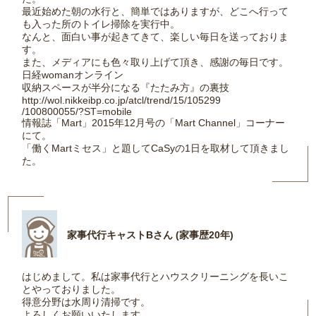
最近始めた朝の水行と、簡単ではありますが、どこへ行って
も入った所のトイレ掃除を実行中。
なんと、面白い事が起きてきて、楽しい毎日を送っておりま
す。
また、メディアにも色々取り上げて頂き、感謝の毎日です。
日経womanオンライン
収納スペースが半分になる『たたみ方』の裏技
http://wol.nikkeibp.co.jp/atcl/trend/15/105299
/100800055/?ST=mobile
情報誌「Mart」2015年12月号の「Mart Channel」コーナー
にて。
「働くMartミセス」と題してCaSyの1日を取材して頂きまし
た。
家事代行キャストBさん (家事歴20年)
はじめまして。私は家事代行とハウスクリーニングを長いこ
とやっておりました。
得意分野は水周り清掃です。
よろしくお願いいたします。