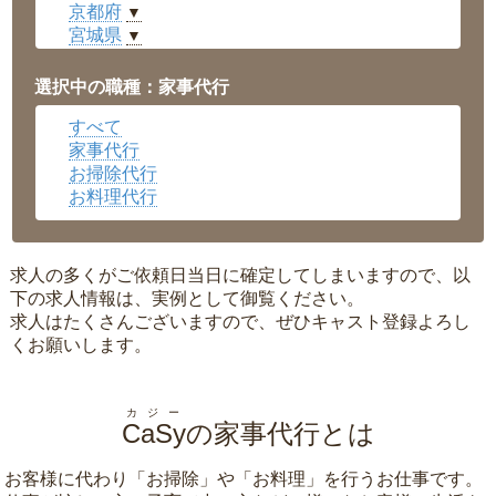
京都府
▼
宮城県
▼
愛知県
▼
福井県
▼
選択中の職種：家事代行
岡山県
▼
すべて
広島県
▼
家事代行
沖縄県
▼
お掃除代行
お料理代行
求人の多くがご依頼日当日に確定してしまいますので、以
下の求人情報は、実例として御覧ください。
求人はたくさんございますので、ぜひキャスト登録よろし
くお願いします。
カジー
CaSy
の家事代行とは
お客様に代わり「
お掃除
」や「
お料理
」を行うお仕事です。