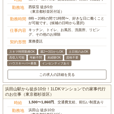
西荻窪 徒歩5分
勤務地
（東京都杉並区付近）
8時～20時の間で1時間〜、好きな日に働くこと
勤務時間
が可能です。(候補の日時から選択)
キッチン、トイレ、お風呂、洗面所、リビン
仕事内容
グ、その他のお掃除
業務委託
契約形態
スキマ時間勤務OK
週2〜3日からOK
土日祝のみOK
高収入可能
年齢不問
未経験OK
資格不要
ハウスキーパー募集
インセンティブあり
この求人の詳細を見る
浜田山駅から徒歩10分！1LDKマンションでの家事代行
のお仕事（東京都杉並区）
1,500〜1,860円
、交通費支給、前払い制度あり
時給
浜田山 徒歩10分
勤務地