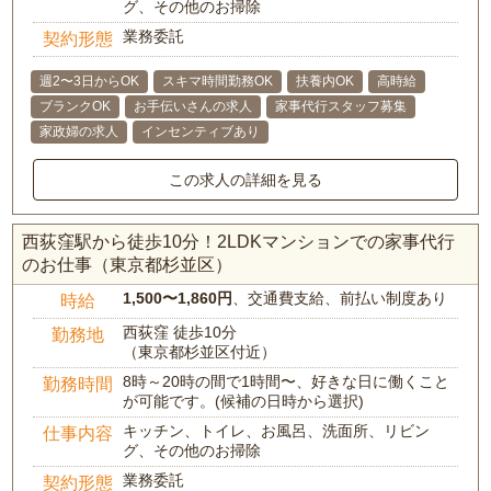
グ、その他のお掃除
業務委託
契約形態
週2〜3日からOK
スキマ時間勤務OK
扶養内OK
高時給
ブランクOK
お手伝いさんの求人
家事代行スタッフ募集
家政婦の求人
インセンティブあり
この求人の詳細を見る
西荻窪駅から徒歩10分！2LDKマンションでの家事代行
のお仕事（東京都杉並区）
1,500〜1,860円
、交通費支給、前払い制度あり
時給
西荻窪 徒歩10分
勤務地
（東京都杉並区付近）
8時～20時の間で1時間〜、好きな日に働くこと
勤務時間
が可能です。(候補の日時から選択)
キッチン、トイレ、お風呂、洗面所、リビン
仕事内容
グ、その他のお掃除
業務委託
契約形態