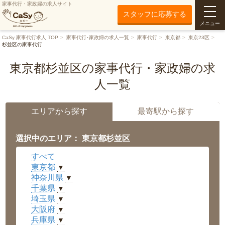
家事代行・家政婦の求人サイト
スタッフに応募する
メニュー
CaSy 家事代行求人 TOP
家事代行･家政婦の求人一覧
家事代行
東京都
東京23区
杉並区の家事代行
東京都杉並区の家事代行・家政婦の求
人一覧
エリアから探す
最寄駅から探す
選択中のエリア： 東京都杉並区
すべて
東京都
▼
神奈川県
▼
千葉県
▼
埼玉県
▼
大阪府
▼
兵庫県
▼