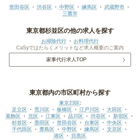
世田谷区
渋谷区
中野区
練馬区
武蔵野市
三鷹市
東京都杉並区の他の求人を探す
お掃除代行
お料理代行
CaSyではたらくメリットなど求人概要のご案内
家事代行求人TOP
東京都内の市区町村から探す
東京23区
:
足立区
荒川区
板橋区
江戸川区
大田区
葛飾区
北区
江東区
品川区
渋谷区
新宿区
杉並区
墨田区
世田谷区
台東区
中央区
千代田区
豊島区
中野区
練馬区
文京区
港区
目黒区