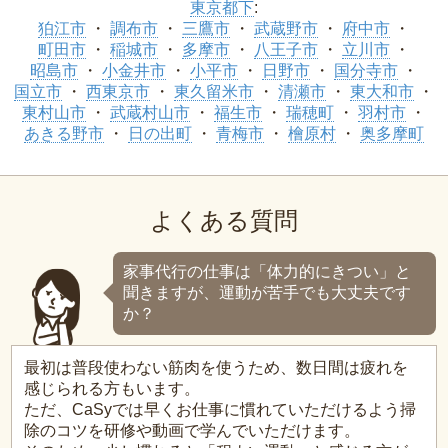
東京都下
:
狛江市
調布市
三鷹市
武蔵野市
府中市
町田市
稲城市
多摩市
八王子市
立川市
昭島市
小金井市
小平市
日野市
国分寺市
国立市
西東京市
東久留米市
清瀬市
東大和市
東村山市
武蔵村山市
福生市
瑞穂町
羽村市
あきる野市
日の出町
青梅市
檜原村
奥多摩町
よくある質問
家事代行の仕事は「体力的にきつい」と
聞きますが、運動が苦手でも大丈夫です
か？
最初は普段使わない筋肉を使うため、数日間は疲れを
感じられる方もいます。
ただ、CaSyでは早くお仕事に慣れていただけるよう掃
除のコツを研修や動画で学んでいただけます。