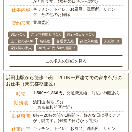
が可能です。(候補の日時から選択)
キッチン、トイレ、お風呂、洗面所、リビン
仕事内容
グ、その他のお掃除
業務委託
契約形態
週1〜OK
スキマ時間勤務OK
週2〜3日からOK
土日祝のみOK
高時給
交通費支給
高収入可能
未経験OK
家政婦の求人
30代･40代･50代活躍中
この求人の詳細を見る
浜田山駅から徒歩15分！2LDK一戸建てでの家事代行の
お仕事（東京都杉並区）
1,500〜1,860円
、交通費支給、前払い制度あり
時給
浜田山 徒歩15分
勤務地
（東京都杉並区付近）
8時～20時の間で1時間〜、好きな日に働くこと
勤務時間
が可能です。(候補の日時から選択)
キッチン、トイレ、お風呂、洗面所、リビン
仕事内容