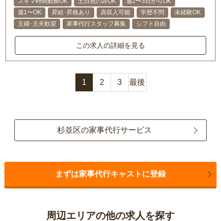
スキマ時間勤務OK
土日祝のみOK
週2〜3日からOK
週1〜OK
昇給･昇格あり
高収入可能
学歴不問
未経験OK
主婦･主夫歓迎
家事代行スタッフ募集
シフト自由
この求人の詳細を見る
1
2
3
最後
杉並区の家事代行サービス
まずは家事代行キャストに登録
周辺エリアの他の求人を探す