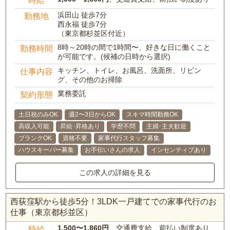
浜田山 徒歩7分
勤務地
西永福 徒歩7分
（東京都杉並区付近）
8時～20時の間で1時間〜、好きな日に働くこと
勤務時間
が可能です。(候補の日時から選択)
キッチン、トイレ、お風呂、洗面所、リビン
仕事内容
グ、その他のお掃除
業務委託
契約形態
土日祝のみOK
週2〜3日からOK
スキマ時間勤務OK
高収入可能
昇給･昇格あり
学歴不問
主婦･主夫歓迎
ブランクOK
資格不要
家事代行スタッフ募集
ハウスキーパー募集
お手伝いさんの求人
インセンティブあり
この求人の詳細を見る
西荻窪駅から徒歩5分！3LDK一戸建てでの家事代行のお
仕事（東京都杉並区）
1,500〜1,860円
、交通費支給、前払い制度あり
時給