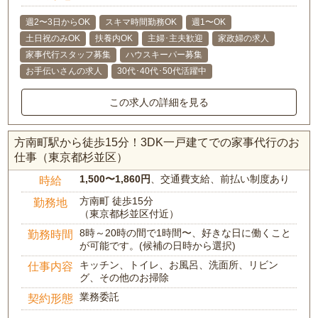
週2〜3日からOK
スキマ時間勤務OK
週1〜OK
土日祝のみOK
扶養内OK
主婦･主夫歓迎
家政婦の求人
家事代行スタッフ募集
ハウスキーパー募集
お手伝いさんの求人
30代･40代･50代活躍中
この求人の詳細を見る
方南町駅から徒歩15分！3DK一戸建てでの家事代行のお
仕事（東京都杉並区）
1,500〜1,860円
、交通費支給、前払い制度あり
時給
方南町 徒歩15分
勤務地
（東京都杉並区付近）
8時～20時の間で1時間〜、好きな日に働くこと
勤務時間
が可能です。(候補の日時から選択)
キッチン、トイレ、お風呂、洗面所、リビン
仕事内容
グ、その他のお掃除
業務委託
契約形態