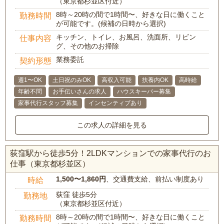
（東京都杉並区付近）
8時～20時の間で1時間〜、好きな日に働くこと
勤務時間
が可能です。(候補の日時から選択)
キッチン、トイレ、お風呂、洗面所、リビン
仕事内容
グ、その他のお掃除
業務委託
契約形態
週1〜OK
土日祝のみOK
高収入可能
扶養内OK
高時給
年齢不問
お手伝いさんの求人
ハウスキーパー募集
家事代行スタッフ募集
インセンティブあり
この求人の詳細を見る
荻窪駅から徒歩5分！2LDKマンションでの家事代行のお
仕事（東京都杉並区）
1,500〜1,860円
、交通費支給、前払い制度あり
時給
荻窪 徒歩5分
勤務地
（東京都杉並区付近）
8時～20時の間で1時間〜、好きな日に働くこと
勤務時間