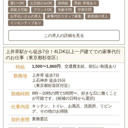
週1〜OK
土日祝のみOK
高時給
昇給･昇格あり
高収入可能
ブランクOK
年齢不問
学歴不問
お手伝いさんの求人
家事代行スタッフ募集
家政婦の求人
インセンティブあり
この求人の詳細を見る
上井草駅から徒歩7分！4LDK以上一戸建てでの家事代行
のお仕事（東京都杉並区）
1,500〜1,860円
、交通費支給、前払い制度あり
時給
上井草 徒歩7分
勤務地
上石神井 徒歩15分
（東京都杉並区付近）
8時～20時の間で1時間〜、好きな日に働くこと
勤務時間
が可能です。(候補の日時から選択)
キッチン、トイレ、お風呂、洗面所、リビン
仕事内容
グ、その他のお掃除
業務委託
契約形態