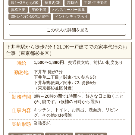
週2〜3日からOK
扶養内OK
高時給
主婦･主夫歓迎
資格不要
年齢不問
ハウスキーパー募集
30代･40代･50代活躍中
インセンティブあり
この求人の詳細を見る
下井草駅から徒歩7分！2LDK一戸建てでの家事代行のお
仕事（東京都杉並区）
1,500〜1,860円
、交通費支給、前払い制度あり
時給
下井草 徒歩7分
勤務地
下井草二丁目／関東バス 徒歩5分
下井草郵便局／関東バス 徒歩5分
（東京都杉並区付近）
8時～20時の間で1時間〜、好きな日に働くこと
勤務時間
が可能です。(候補の日時から選択)
キッチン、トイレ、お風呂、洗面所、リビン
仕事内容
グ、その他のお掃除
業務委託
契約形態