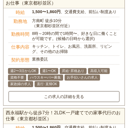
お仕事（東京都杉並区）
1,500〜1,860円
、交通費支給、前払い制度あり
時給
方南町 徒歩10分
勤務地
（東京都杉並区付近）
8時～20時の間で1時間〜、好きな日に働くこと
勤務時間
が可能です。(候補の日時から選択)
キッチン、トイレ、お風呂、洗面所、リビン
仕事内容
グ、その他のお掃除
業務委託
契約形態
週2〜3日からOK
週1〜OK
昇給･昇格あり
高収入可能
資格不要
ハウスキーパー募集
お手伝いさんの求人
家政婦の求人
直行･直帰OK
この求人の詳細を見る
西永福駅から徒歩7分！2LDK一戸建てでの家事代行のお
仕事（東京都杉並区）
1,500〜1,860円
、交通費支給、前払い制度あり
時給