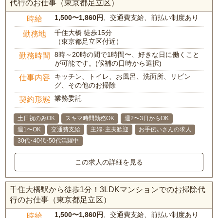
代行のお仕事（東京都足立区）
1,500〜1,860円
、交通費支給、前払い制度あり
時給
千住大橋 徒歩15分
勤務地
（東京都足立区付近）
8時～20時の間で1時間〜、好きな日に働くこと
勤務時間
が可能です。(候補の日時から選択)
キッチン、トイレ、お風呂、洗面所、リビン
仕事内容
グ、その他のお掃除
業務委託
契約形態
土日祝のみOK
スキマ時間勤務OK
週2〜3日からOK
週1〜OK
交通費支給
主婦･主夫歓迎
お手伝いさんの求人
30代･40代･50代活躍中
この求人の詳細を見る
千住大橋駅から徒歩1分！3LDKマンションでのお掃除代
行のお仕事（東京都足立区）
1,500〜1,860円
、交通費支給、前払い制度あり
時給