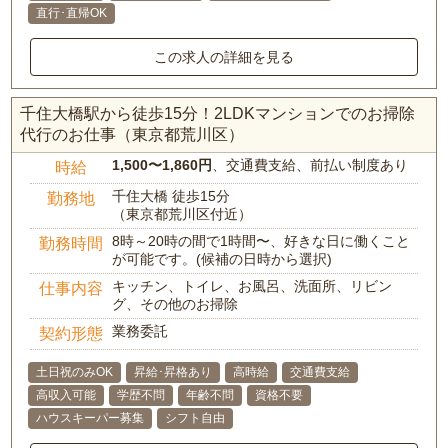
直行･直帰OK
この求人の詳細を見る
千住大橋駅から徒歩15分！2LDKマンションでのお掃除
代行のお仕事（東京都荒川区）
1,500〜1,860円
、交通費支給、前払い制度あり
時給
千住大橋 徒歩15分
勤務地
（東京都荒川区付近）
8時～20時の間で1時間〜、好きな日に働くこと
勤務時間
が可能です。(候補の日時から選択)
キッチン、トイレ、お風呂、洗面所、リビン
仕事内容
グ、その他のお掃除
業務委託
契約形態
土日祝のみOK
昇給･昇格あり
高時給
交通費支給
高収入可能
学歴不問
年齢不問
資格不要
ハウスキーパー募集
シフト自由