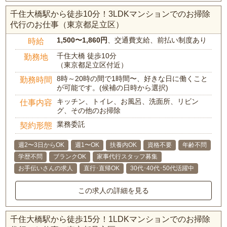
千住大橋駅から徒歩10分！3LDKマンションでのお掃除
代行のお仕事（東京都足立区）
1,500〜1,860円
、交通費支給、前払い制度あり
時給
千住大橋 徒歩10分
勤務地
（東京都足立区付近）
8時～20時の間で1時間〜、好きな日に働くこと
勤務時間
が可能です。(候補の日時から選択)
キッチン、トイレ、お風呂、洗面所、リビン
仕事内容
グ、その他のお掃除
業務委託
契約形態
週2〜3日からOK
週1〜OK
扶養内OK
資格不要
年齢不問
学歴不問
ブランクOK
家事代行スタッフ募集
お手伝いさんの求人
直行･直帰OK
30代･40代･50代活躍中
この求人の詳細を見る
千住大橋駅から徒歩15分！1LDKマンションでのお掃除