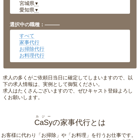
宮城県
▼
愛知県
▼
福井県
▼
岡山県
▼
選択中の職種：———
広島県
▼
すべて
沖縄県
▼
家事代行
お掃除代行
お料理代行
求人の多くがご依頼日当日に確定してしまいますので、以
下の求人情報は、実例として御覧ください。
求人はたくさんございますので、ぜひキャスト登録よろし
くお願いします。
カジー
CaSy
の家事代行とは
お客様に代わり「
お掃除
」や「
お料理
」を行うお仕事です。