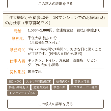
この求人の詳細を見る
千住大橋駅から徒歩10分！1Rマンションでのお掃除代行
のお仕事（東京都足立区）
1,500〜1,860円
、交通費支給、前払い制度あり
時給
千住大橋 徒歩10分
勤務地
（東京都足立区付近）
8時～20時の間で1時間〜、好きな日に働くこと
勤務時間
が可能です。(候補の日時から選択)
キッチン、トイレ、お風呂、洗面所、リビン
仕事内容
グ、その他のお掃除
業務委託
契約形態
週1〜OK
スキマ時間勤務OK
扶養内OK
高収入可能
昇給･昇格あり
交通費支給
学歴不問
ハウスキーパー募集
インセンティブあり
この求人の詳細を見る