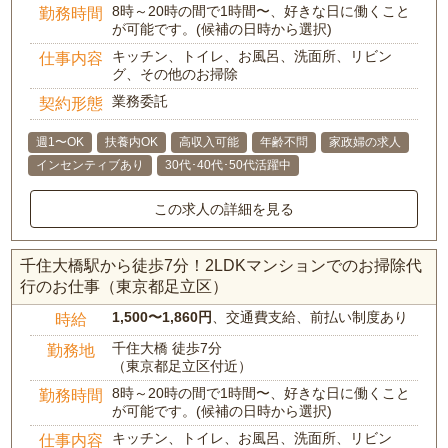
8時～20時の間で1時間〜、好きな日に働くこと
勤務時間
が可能です。(候補の日時から選択)
キッチン、トイレ、お風呂、洗面所、リビン
仕事内容
グ、その他のお掃除
業務委託
契約形態
週1〜OK
扶養内OK
高収入可能
年齢不問
家政婦の求人
インセンティブあり
30代･40代･50代活躍中
この求人の詳細を見る
千住大橋駅から徒歩7分！2LDKマンションでのお掃除代
行のお仕事（東京都足立区）
1,500〜1,860円
、交通費支給、前払い制度あり
時給
千住大橋 徒歩7分
勤務地
（東京都足立区付近）
8時～20時の間で1時間〜、好きな日に働くこと
勤務時間
が可能です。(候補の日時から選択)
キッチン、トイレ、お風呂、洗面所、リビン
仕事内容