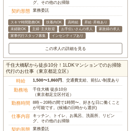
グ、その他のお掃除
業務委託
契約形態
スキマ時間勤務OK
扶養内OK
高時給
昇給･昇格あり
未経験OK
主婦･主夫歓迎
お手伝いさんの求人
家政婦の求人
家事代行スタッフ募集
インセンティブあり
この求人の詳細を見る
千住大橋駅から徒歩10分！1LDKマンションでのお掃除
代行のお仕事（東京都足立区）
1,500〜1,860円
、交通費支給、前払い制度あり
時給
千住大橋 徒歩10分
勤務地
（東京都足立区付近）
8時～20時の間で1時間〜、好きな日に働くこと
勤務時間
が可能です。(候補の日時から選択)
キッチン、トイレ、お風呂、洗面所、リビン
仕事内容
グ、その他のお掃除
業務委託
契約形態