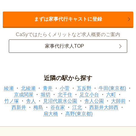
まずは家事代行キャストに登録
CaSyではたらくメリットなど求人概要のご案内
家事代行求人TOP
近隣の駅から探す
綾瀬
北綾瀬
青井
小菅
五反野
牛田(東京都)
京成関屋
堀切
北千住
足立小台
六町
竹ノ塚
舎人
見沼代親水公園
舎人公園
大師前
西新井
梅島
谷在家
江北
西新井大師西
扇大橋
高野(東京都)