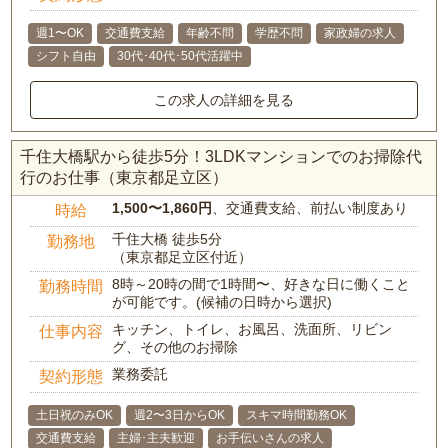
週1〜OK
交通費支給
年齢不問
学歴不問
家政婦の求人
シフト自由
30代･40代･50代活躍中
この求人の詳細を見る
千住大橋駅から徒歩5分！3LDKマンションでのお掃除代
行のお仕事（東京都足立区）
1,500〜1,860円
、交通費支給、前払い制度あり
時給
千住大橋 徒歩5分
勤務地
（東京都足立区付近）
8時～20時の間で1時間〜、好きな日に働くこと
勤務時間
が可能です。(候補の日時から選択)
キッチン、トイレ、お風呂、洗面所、リビン
仕事内容
グ、その他のお掃除
業務委託
契約形態
土日祝のみOK
週2〜3日からOK
スキマ時間勤務OK
交通費支給
主婦･主夫歓迎
お手伝いさんの求人