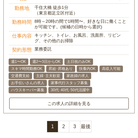
千住大橋 徒歩1分
勤務地
（東京都足立区付近）
8時～20時の間で1時間〜、好きな日に働くこと
勤務時間
が可能です。(候補の日時から選択)
キッチン、トイレ、お風呂、洗面所、リビン
仕事内容
グ、その他のお掃除
業務委託
契約形態
週1〜OK
週2〜3日からOK
土日祝のみOK
スキマ時間勤務OK
昇給･昇格あり
扶養内OK
高収入可能
交通費支給
主婦･主夫歓迎
家政婦の求人
お手伝いさんの求人
家事代行スタッフ募集
ハウスキーパー募集
30代･40代･50代活躍中
この求人の詳細を見る
1
2
3
最後