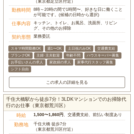
（東京都足立区付近）
8時～20時の間で1時間〜、好きな日に働くこと
勤務時間
が可能です。(候補の日時から選択)
キッチン、トイレ、お風呂、洗面所、リビン
仕事内容
グ、その他のお掃除
業務委託
契約形態
スキマ時間勤務OK
週1〜OK
土日祝のみOK
交通費支給
ブランクOK
主婦･主夫歓迎
年齢不問
ハウスキーパー募集
お手伝いさんの求人
家政婦の求人
家事代行スタッフ募集
シフト自由
この求人の詳細を見る
千住大橋駅から徒歩7分！3LDKマンションでのお掃除代
行のお仕事（東京都荒川区）
1,500〜1,860円
、交通費支給、前払い制度あり
時給
千住大橋 徒歩7分
勤務地
（東京都荒川区付近）