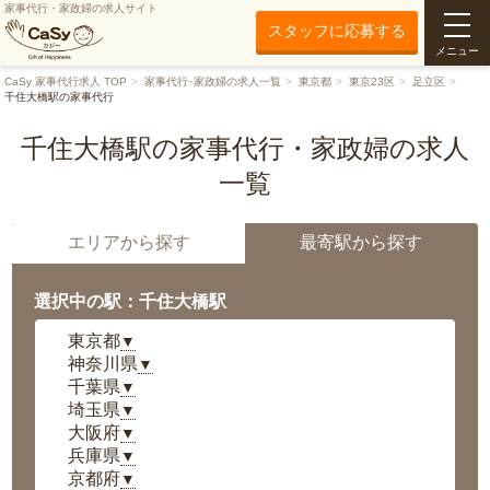
家事代行・家政婦の求人サイト
スタッフに応募する
メニュー
CaSy 家事代行求人 TOP
家事代行･家政婦の求人一覧
東京都
東京23区
足立区
千住大橋駅の家事代行
千住大橋駅の家事代行・家政婦の求人
一覧
エリアから探す
最寄駅から探す
選択中の駅：千住大橋駅
東京都
▼
神奈川県
▼
千葉県
▼
埼玉県
▼
大阪府
▼
兵庫県
▼
京都府
▼