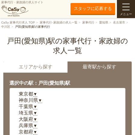
家事代行・家政婦の求人サイト
スタッフに応募する
メニュー
CaSy 家事代行求人 TOP
家事代行･家政婦の求人一覧
家事代行
愛知県
名古屋市
中川区
戸田(愛知県)駅の家事代行
戸田(愛知県)駅の家事代行・家政婦の
求人一覧
エリアから探す
最寄駅から探す
選択中の駅：戸田(愛知県)駅
東京都
▼
神奈川県
▼
千葉県
▼
埼玉県
▼
大阪府
▼
兵庫県
▼
京都府
▼