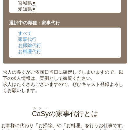
宮城県
▼
愛知県
▼
福井県
▼
岡山県
▼
選択中の職種：家事代行
広島県
▼
すべて
沖縄県
▼
家事代行
お掃除代行
お料理代行
求人の多くがご依頼日当日に確定してしまいますので、以
下の求人情報は、実例として御覧ください。
求人はたくさんございますので、ぜひキャスト登録よろし
くお願いします。
カジー
CaSy
の家事代行とは
お客様に代わり「
お掃除
」や「
お料理
」を行うお仕事です。