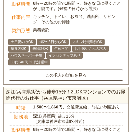
8時～20時の間で1時間〜、好きな日に働くこと
勤務時間
が可能です。(候補の日時から選択)
キッチン、トイレ、お風呂、洗面所、リビン
仕事内容
グ、その他のお掃除
業務委託
契約形態
土日祝のみOK
週2〜3日からOK
スキマ時間勤務OK
扶養内OK
未経験OK
年齢不問
お手伝いさんの求人
ハウスキーパー募集
インセンティブあり
30代･40代･50代活躍中
この求人の詳細を見る
深江(兵庫県)駅から徒歩15分！2LDKマンションでのお掃
除代行のお仕事（兵庫県神戸市東灘区）
1,500〜1,860円
、交通費支給、前払い制度あり
時給
深江(兵庫県) 徒歩15分
勤務地
（兵庫県神戸市東灘区付近）
8時～20時の間で1時間〜、好きな日に働くこと
勤務時間