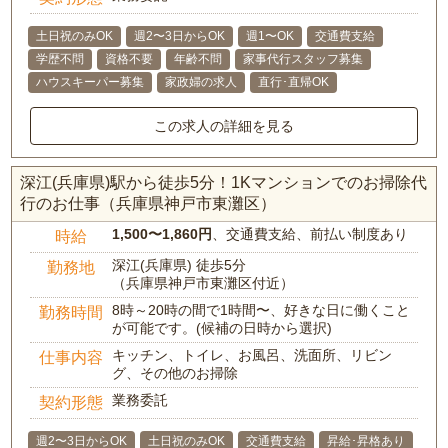
土日祝のみOK
週2〜3日からOK
週1〜OK
交通費支給
学歴不問
資格不要
年齢不問
家事代行スタッフ募集
ハウスキーパー募集
家政婦の求人
直行･直帰OK
この求人の詳細を見る
深江(兵庫県)駅から徒歩5分！1Kマンションでのお掃除代
行のお仕事（兵庫県神戸市東灘区）
1,500〜1,860円
、交通費支給、前払い制度あり
時給
深江(兵庫県) 徒歩5分
勤務地
（兵庫県神戸市東灘区付近）
8時～20時の間で1時間〜、好きな日に働くこと
勤務時間
が可能です。(候補の日時から選択)
キッチン、トイレ、お風呂、洗面所、リビン
仕事内容
グ、その他のお掃除
業務委託
契約形態
週2〜3日からOK
土日祝のみOK
交通費支給
昇給･昇格あり