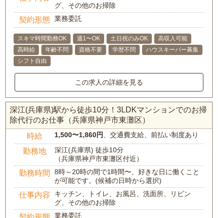
グ、その他のお掃除
業務委託
契約形態
スキマ時間勤務OK
週1〜OK
土日祝のみOK
高収入可能
高時給
年齢不問
資格不要
学歴不問
ハウスキーパー募集
シフト自由
この求人の詳細を見る
深江(兵庫県)駅から徒歩10分！3LDKマンションでのお掃
除代行のお仕事（兵庫県神戸市東灘区）
1,500〜1,860円
、交通費支給、前払い制度あり
時給
深江(兵庫県) 徒歩10分
勤務地
（兵庫県神戸市東灘区付近）
8時～20時の間で1時間〜、好きな日に働くこと
勤務時間
が可能です。(候補の日時から選択)
キッチン、トイレ、お風呂、洗面所、リビン
仕事内容
グ、その他のお掃除
業務委託
契約形態