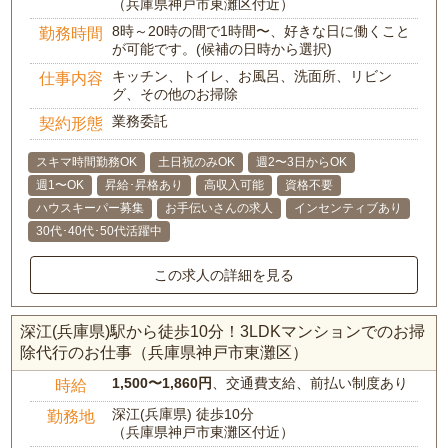
（兵庫県神戸市東灘区付近）
8時～20時の間で1時間〜、好きな日に働くこと
勤務時間
が可能です。(候補の日時から選択)
キッチン、トイレ、お風呂、洗面所、リビン
仕事内容
グ、その他のお掃除
業務委託
契約形態
スキマ時間勤務OK
土日祝のみOK
週2〜3日からOK
週1〜OK
昇給･昇格あり
高収入可能
資格不要
ハウスキーパー募集
お手伝いさんの求人
インセンティブあり
30代･40代･50代活躍中
この求人の詳細を見る
深江(兵庫県)駅から徒歩10分！3LDKマンションでのお掃
除代行のお仕事（兵庫県神戸市東灘区）
1,500〜1,860円
、交通費支給、前払い制度あり
時給
深江(兵庫県) 徒歩10分
勤務地
（兵庫県神戸市東灘区付近）