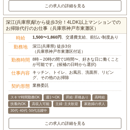
この求人の詳細を見る
深江(兵庫県)駅から徒歩3分！4LDK以上マンションでの
お掃除代行のお仕事（兵庫県神戸市東灘区）
1,500〜1,860円
、交通費支給、前払い制度あり
時給
深江(兵庫県) 徒歩3分
勤務地
（兵庫県神戸市東灘区付近）
8時～20時の間で1時間〜、好きな日に働くこと
勤務時間
が可能です。(候補の日時から選択)
キッチン、トイレ、お風呂、洗面所、リビン
仕事内容
グ、その他のお掃除
業務委託
契約形態
スキマ時間勤務OK
週1〜OK
昇給･昇格あり
高時給
扶養内OK
高収入可能
主婦･主夫歓迎
家政婦の求人
30代･40代･50代活躍中
この求人の詳細を見る