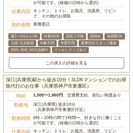
が可能です。(候補の日時から選択)
キッチン、トイレ、お風呂、洗面所、リビン
仕事内容
グ、その他のお掃除
業務委託
契約形態
週2〜3日からOK
扶養内OK
高収入可能
高時給
未経験OK
主婦･主夫歓迎
年齢不問
学歴不問
家事代行スタッフ募集
30代･40代･50代活躍中
インセンティブあり
この求人の詳細を見る
深江(兵庫県)駅から徒歩10分！3LDKマンションでのお掃
除代行のお仕事（兵庫県神戸市東灘区）
1,500〜1,860円
、交通費支給、前払い制度あり
時給
深江(兵庫県) 徒歩10分
勤務地
（兵庫県神戸市東灘区付近）
8時～20時の間で1時間〜、好きな日に働くこと
勤務時間
が可能です。(候補の日時から選択)
キッチン、トイレ、お風呂、洗面所、リビン
仕事内容