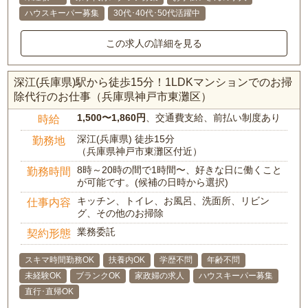
ハウスキーパー募集
30代･40代･50代活躍中
この求人の詳細を見る
深江(兵庫県)駅から徒歩15分！1LDKマンションでのお掃
除代行のお仕事（兵庫県神戸市東灘区）
1,500〜1,860円
、交通費支給、前払い制度あり
時給
深江(兵庫県) 徒歩15分
勤務地
（兵庫県神戸市東灘区付近）
8時～20時の間で1時間〜、好きな日に働くこと
勤務時間
が可能です。(候補の日時から選択)
キッチン、トイレ、お風呂、洗面所、リビン
仕事内容
グ、その他のお掃除
業務委託
契約形態
スキマ時間勤務OK
扶養内OK
学歴不問
年齢不問
未経験OK
ブランクOK
家政婦の求人
ハウスキーパー募集
直行･直帰OK