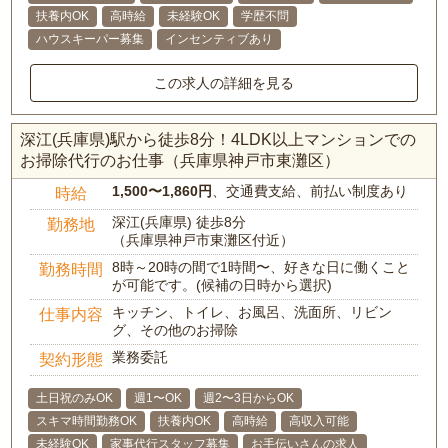
扶養内OK
高時給
未経験OK
学歴不問
ハウスキーパー募集
インセンティブあり
この求人の詳細を見る
深江(兵庫県)駅から徒歩8分！4LDK以上マンションでの
お掃除代行のお仕事（兵庫県神戸市東灘区）
1,500〜1,860円
、交通費支給、前払い制度あり
時給
深江(兵庫県) 徒歩8分
勤務地
（兵庫県神戸市東灘区付近）
8時～20時の間で1時間〜、好きな日に働くこと
勤務時間
が可能です。(候補の日時から選択)
キッチン、トイレ、お風呂、洗面所、リビン
仕事内容
グ、その他のお掃除
業務委託
契約形態
土日祝のみOK
週1〜OK
週2〜3日からOK
スキマ時間勤務OK
扶養内OK
高時給
高収入可能
未経験OK
家事代行スタッフ募集
お手伝いさんの求人