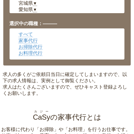
宮城県
▼
愛知県
▼
福井県
▼
岡山県
▼
選択中の職種：———
広島県
▼
すべて
沖縄県
▼
家事代行
お掃除代行
お料理代行
求人の多くがご依頼日当日に確定してしまいますので、以
下の求人情報は、実例として御覧ください。
求人はたくさんございますので、ぜひキャスト登録よろし
くお願いします。
カジー
CaSy
の家事代行とは
お客様に代わり「
お掃除
」や「
お料理
」を行うお仕事です。