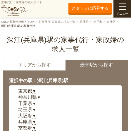
家事代行・家政婦の求人サイト
スタッフに応募する
メニュー
CaSy 家事代行求人 TOP
家事代行･家政婦の求人一覧
兵庫県
神戸市
東灘区
深江(兵庫県)駅の家事代行
深江(兵庫県)駅の家事代行・家政婦の
求人一覧
エリアから探す
最寄駅から探す
選択中の駅：深江(兵庫県)駅
東京都
▼
神奈川県
▼
千葉県
▼
埼玉県
▼
大阪府
▼
兵庫県
▼
京都府
▼