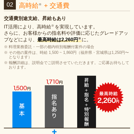
02
高時給
+ 交通費
※
交通費別途支給、昇給もあり
※
IT活用により、高時給
を実現しています。
さらに、お客様からの指名料や評価に応じたグレードアッ
※
プなどにより、
最高時給は2,260円
に。
料理業務委託・一部の都内特別報酬付案件の場合
その他の案件は、時給 1,500 ~ 1,860円（福井県・宮城県は1,250円〜
となります）
報酬詳細は、説明会でご説明させていただきます。ご応募お待ちして
おります。