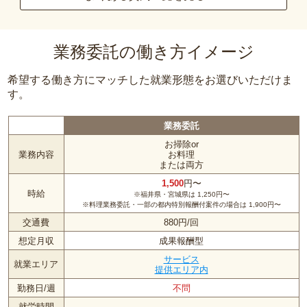
業務委託の働き方イメージ
希望する働き方にマッチした就業形態をお選びいただけま
す。
業務委託
お掃除or
業務内容
お料理
または両方
1,500
円〜
時給
※福井県・宮城県は 1,250円〜
※料理業務委託・一部の都内特別報酬付案件の場合は 1,900円〜
交通費
880円/回
想定月収
成果報酬型
サービス
就業エリア
提供エリア内
勤務日/週
不問
就労時間