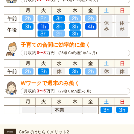
子育ての合間に効率的に働く
月収約
6〜8
万円
(36歳 CaSy歴1年3ヶ月)
Wワークで週末のみ働く
月収約
3〜5
万円
(29歳 CaSy歴6ヶ月)
CaSyではたらくメリット2
merit