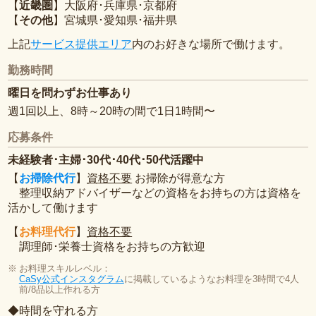
【
近畿圏
】大阪府･兵庫県･京都府
【
その他
】宮城県･愛知県･福井県
上記
サービス提供エリア
内のお好きな場所で働けます。
勤務時間
曜日を問わずお仕事あり
週1回以上、8時～20時の間で1日1時間〜
応募条件
未経験者･主婦･30代･40代･50代活躍中
【
お掃除代行
】
資格不要
お掃除が得意な方
整理収納アドバイザーなどの資格をお持ちの方は資格を
活かして働けます
【
お料理代行
】
資格不要
調理師･栄養士資格をお持ちの方歓迎
お料理スキルレベル：
CaSy公式インスタグラム
に掲載しているようなお料理を3時間で4人
前/8品以上作れる方
◆時間を守れる方