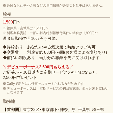
危険なお仕事や介護などの専門知識が必要なお仕事はありません。
給与
1,500
円〜
福井県・宮城県は 1,250円〜
料理業務委託・一部の都内特別報酬付案件の場合は 1,900円〜
週３日勤務で月10万円も可能。
◆
昇給あり
あなたのやる気次第で時給アップも可
◆
交通費
別途支給 880円〜/回(お客様による増額あり)
◆
前払い制度あり
当月分の報酬を先に受け取れます
＼デビューボーナス2,500円もらえる／
ご応募から30日以内に定期サービスの担当になると、
2,500円プレゼント
CaSyで新たにお仕事をスタートされる方が対象です
デビューボーナスは、定期サービスの初回実施後、翌々月末お支払い
となります
勤務地
【
首都圏
】東京23区･東京都下･神奈川県･千葉県･埼玉県