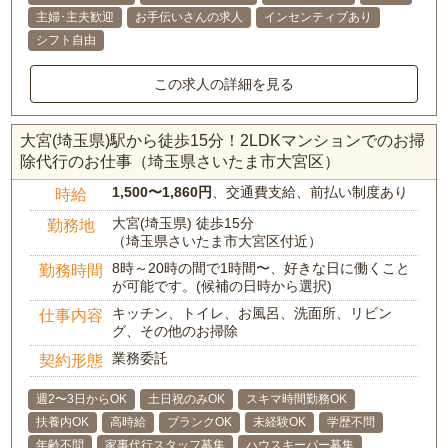
主婦･主夫歓迎
お手伝いさんの求人
インセンティブあり
シフト自由
この求人の詳細を見る
大宮(埼玉県)駅から徒歩15分！2LDKマンションでのお掃
除代行のお仕事（埼玉県さいたま市大宮区）
1,500〜1,860円
、交通費支給、前払い制度あり
時給
大宮(埼玉県) 徒歩15分
勤務地
（埼玉県さいたま市大宮区付近）
8時～20時の間で1時間〜、好きな日に働くこと
勤務時間
が可能です。(候補の日時から選択)
キッチン、トイレ、お風呂、洗面所、リビン
仕事内容
グ、その他のお掃除
業務委託
契約形態
週2〜3日からOK
土日祝のみOK
スキマ時間勤務OK
扶養内OK
高時給
ブランクOK
未経験OK
学歴不問
年齢不問
家事代行スタッフ募集
ハウスキーパー募集