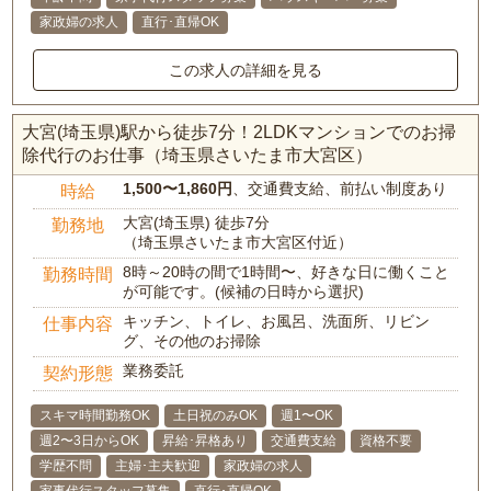
家政婦の求人
直行･直帰OK
この求人の詳細を見る
大宮(埼玉県)駅から徒歩7分！2LDKマンションでのお掃
除代行のお仕事（埼玉県さいたま市大宮区）
1,500〜1,860円
、交通費支給、前払い制度あり
時給
大宮(埼玉県) 徒歩7分
勤務地
（埼玉県さいたま市大宮区付近）
8時～20時の間で1時間〜、好きな日に働くこと
勤務時間
が可能です。(候補の日時から選択)
キッチン、トイレ、お風呂、洗面所、リビン
仕事内容
グ、その他のお掃除
業務委託
契約形態
スキマ時間勤務OK
土日祝のみOK
週1〜OK
週2〜3日からOK
昇給･昇格あり
交通費支給
資格不要
学歴不問
主婦･主夫歓迎
家政婦の求人
家事代行スタッフ募集
直行･直帰OK