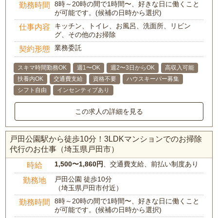
8時～20時の間で1時間〜、好きな日に働くこと
勤務時間
が可能です。(候補の日時から選択)
キッチン、トイレ、お風呂、洗面所、リビン
仕事内容
グ、その他のお掃除
業務委託
契約形態
スキマ時間勤務OK
週1〜OK
週2〜3日からOK
高収入可能
扶養内OK
交通費支給
資格不要
ハウスキーパー募集
シフト自由
インセンティブあり
この求人の詳細を見る
戸田公園駅から徒歩10分！3LDKマンションでのお掃除
代行のお仕事（埼玉県戸田市）
1,500〜1,860円
、交通費支給、前払い制度あり
時給
戸田公園 徒歩10分
勤務地
（埼玉県戸田市付近）
8時～20時の間で1時間〜、好きな日に働くこと
勤務時間
が可能です。(候補の日時から選択)