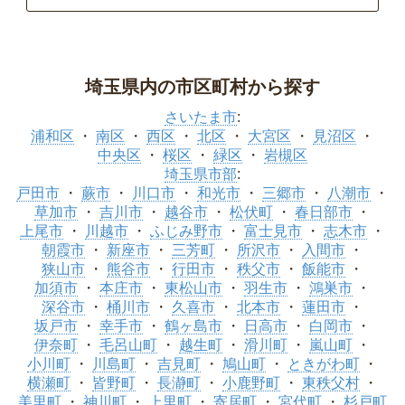
埼玉県内の市区町村から探す
さいたま市
:
浦和区
南区
西区
北区
大宮区
見沼区
中央区
桜区
緑区
岩槻区
埼玉県市部
:
戸田市
蕨市
川口市
和光市
三郷市
八潮市
草加市
吉川市
越谷市
松伏町
春日部市
上尾市
川越市
ふじみ野市
富士見市
志木市
朝霞市
新座市
三芳町
所沢市
入間市
狭山市
熊谷市
行田市
秩父市
飯能市
加須市
本庄市
東松山市
羽生市
鴻巣市
深谷市
桶川市
久喜市
北本市
蓮田市
坂戸市
幸手市
鶴ヶ島市
日高市
白岡市
伊奈町
毛呂山町
越生町
滑川町
嵐山町
小川町
川島町
吉見町
鳩山町
ときがわ町
横瀬町
皆野町
長瀞町
小鹿野町
東秩父村
美里町
神川町
上里町
寄居町
宮代町
杉戸町