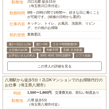
川口元郷 徒歩15分
勤務地
（埼玉県川口市付近）
8時～20時の間で1時間〜、好きな日に働くこと
勤務時間
が可能です。(候補の日時から選択)
キッチン、トイレ、お風呂、洗面所、リビン
仕事内容
グ、その他のお掃除
業務委託
契約形態
週2〜3日からOK
週1〜OK
スキマ時間勤務OK
土日祝のみOK
高時給
年齢不問
主婦･主夫歓迎
お手伝いさんの求人
30代･40代･50代活躍中
シフト自由
この求人の詳細を見る
八潮駅から徒歩5分！2LDKマンションでのお掃除代行の
お仕事（埼玉県八潮市）
1,500〜1,860円
、交通費支給、前払い制度あり
時給
八潮 徒歩5分
勤務地
（埼玉県八潮市付近）