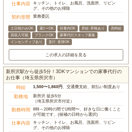
キッチン、トイレ、お風呂、洗面所、リビン
仕事内容
グ、その他のお掃除
業務委託
契約形態
土日祝のみOK
週1〜OK
扶養内OK
昇給･昇格あり
高時給
高収入可能
ブランクOK
家事代行スタッフ募集
インセンティブあり
直行･直帰OK
この求人の詳細を見る
新所沢駅から徒歩5分！3DKマンションでの家事代行の
お仕事（埼玉県所沢市）
1,500〜1,860円
、交通費支給、前払い制度あり
時給
新所沢 徒歩5分
勤務地
（埼玉県所沢市付近）
8時～20時の間で1時間〜、好きな日に働くこと
勤務時間
が可能です。(候補の日時から選択)
キッチン、トイレ、お風呂、洗面所、リビン
仕事内容
グ、その他のお掃除