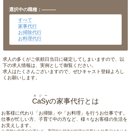
愛知県
▼
福井県
▼
選択中の職種：———
岡山県
▼
すべて
広島県
▼
家事代行
沖縄県
▼
お掃除代行
お料理代行
求人の多くがご依頼日当日に確定してしまいますので、以
下の求人情報は、実例として御覧ください。
求人はたくさんございますので、ぜひキャスト登録よろし
くお願いします。
カジー
CaSy
の家事代行とは
お客様に代わり「
お掃除
」や「
お料理
」を行うお仕事です。
仕事が忙しい方、子育て中の方など、様々なお客様の生活を
お支えします。
危険な作業や介護など、専門的な技術や知識が必要なお仕事ではありま