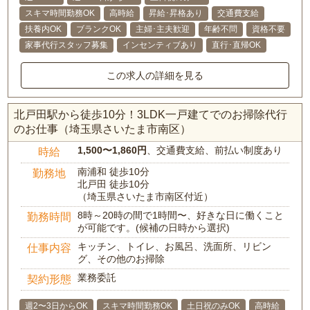
スキマ時間勤務OK
高時給
昇給･昇格あり
交通費支給
扶養内OK
ブランクOK
主婦･主夫歓迎
年齢不問
資格不要
家事代行スタッフ募集
インセンティブあり
直行･直帰OK
この求人の詳細を見る
北戸田駅から徒歩10分！3LDK一戸建てでのお掃除代行
のお仕事（埼玉県さいたま市南区）
1,500〜1,860円
、交通費支給、前払い制度あり
時給
南浦和 徒歩10分
勤務地
北戸田 徒歩10分
（埼玉県さいたま市南区付近）
8時～20時の間で1時間〜、好きな日に働くこと
勤務時間
が可能です。(候補の日時から選択)
キッチン、トイレ、お風呂、洗面所、リビン
仕事内容
グ、その他のお掃除
業務委託
契約形態
週2〜3日からOK
スキマ時間勤務OK
土日祝のみOK
高時給