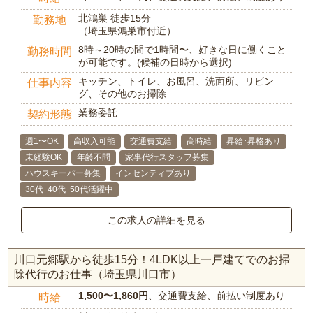
北鴻巣 徒歩15分
勤務地
（埼玉県鴻巣市付近）
8時～20時の間で1時間〜、好きな日に働くこと
勤務時間
が可能です。(候補の日時から選択)
キッチン、トイレ、お風呂、洗面所、リビン
仕事内容
グ、その他のお掃除
業務委託
契約形態
週1〜OK
高収入可能
交通費支給
高時給
昇給･昇格あり
未経験OK
年齢不問
家事代行スタッフ募集
ハウスキーパー募集
インセンティブあり
30代･40代･50代活躍中
この求人の詳細を見る
川口元郷駅から徒歩15分！4LDK以上一戸建てでのお掃
除代行のお仕事（埼玉県川口市）
1,500〜1,860円
、交通費支給、前払い制度あり
時給