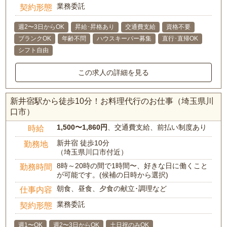
業務委託
契約形態
週2〜3日からOK
昇給･昇格あり
交通費支給
資格不要
ブランクOK
年齢不問
ハウスキーパー募集
直行･直帰OK
シフト自由
この求人の詳細を見る
新井宿駅から徒歩10分！お料理代行のお仕事（埼玉県川
口市）
1,500〜1,860円
、交通費支給、前払い制度あり
時給
新井宿 徒歩10分
勤務地
（埼玉県川口市付近）
8時～20時の間で1時間〜、好きな日に働くこと
勤務時間
が可能です。(候補の日時から選択)
朝食、昼食、夕食の献立･調理など
仕事内容
業務委託
契約形態
週1〜OK
週2〜3日からOK
土日祝のみOK