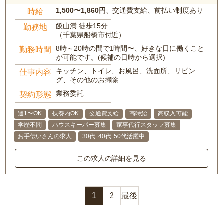
1,500〜1,860円
、交通費支給、前払い制度あり
時給
飯山満 徒歩15分
勤務地
（千葉県船橋市付近）
8時～20時の間で1時間〜、好きな日に働くこと
勤務時間
が可能です。(候補の日時から選択)
キッチン、トイレ、お風呂、洗面所、リビン
仕事内容
グ、その他のお掃除
業務委託
契約形態
週1〜OK
扶養内OK
交通費支給
高時給
高収入可能
学歴不問
ハウスキーパー募集
家事代行スタッフ募集
お手伝いさんの求人
30代･40代･50代活躍中
この求人の詳細を見る
1
2
最後