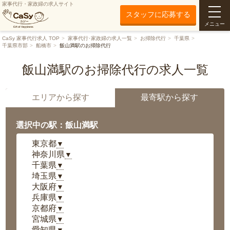
家事代行・家政婦の求人サイト
スタッフに応募する
メニュー
CaSy 家事代行求人 TOP
家事代行･家政婦の求人一覧
お掃除代行
千葉県
千葉県市部
船橋市
飯山満駅のお掃除代行
飯山満駅のお掃除代行の求人一覧
エリアから探す
最寄駅から探す
選択中の駅：飯山満駅
東京都
▼
神奈川県
▼
千葉県
▼
埼玉県
▼
大阪府
▼
兵庫県
▼
京都府
▼
宮城県
▼
愛知県