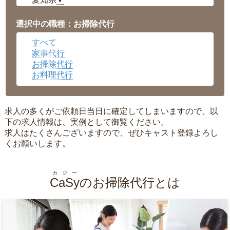
▼
福井県
▼
岡山県
▼
選択中の職種：お掃除代行
広島県
▼
すべて
沖縄県
▼
家事代行
お掃除代行
お料理代行
求人の多くがご依頼日当日に確定してしまいますので、以
下の求人情報は、実例として御覧ください。
求人はたくさんございますので、ぜひキャスト登録よろし
くお願いします。
カジー
CaSy
のお掃除代行とは