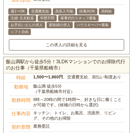
週1〜OK
交通費支給
高収入可能
扶養内OK
高時給
主婦･主夫歓迎
学歴不問
家事代行スタッフ募集
お手伝いさんの求人
家政婦の求人
ハウスキーパー募集
シフト自由
この求人の詳細を見る
飯山満駅から徒歩5分！3LDKマンションでのお掃除代行
のお仕事（千葉県船橋市）
1,500〜1,860円
、交通費支給、前払い制度あり
時給
飯山満 徒歩5分
勤務地
（千葉県船橋市付近）
8時～20時の間で1時間〜、好きな日に働くこと
勤務時間
が可能です。(候補の日時から選択)
キッチン、トイレ、お風呂、洗面所、リビン
仕事内容
グ、その他のお掃除
業務委託
契約形態