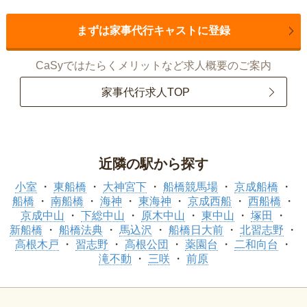
まずは家事代行キャストに登録
CaSyではたらくメリットなど求人概要のご案内
家事代行求人TOP
近隣の駅から探す
小室
東船橋
大神宮下
船橋競馬場
京成船橋
船橋
南船橋
海神
東海神
京成西船
西船橋
京成中山
下総中山
原木中山
東中山
塚田
新船橋
船橋法典
馬込沢
船橋日大前
北習志野
高根木戸
習志野
高根公団
薬園台
二和向台
滝不動
三咲
前原