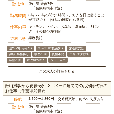
飯山満 徒歩7分
勤務地
（千葉県船橋市付近）
8時～20時の間で1時間〜、好きな日に働くこと
勤務時間
が可能です。(候補の日時から選択)
キッチン、トイレ、お風呂、洗面所、リビン
仕事内容
グ、その他のお掃除
業務委託
契約形態
週2〜3日からOK
スキマ時間勤務OK
交通費支給
昇給･昇格あり
学歴不問
資格不要
主婦･主夫歓迎
年齢不問
家政婦の求人
シフト自由
この求人の詳細を見る
飯山満駅から徒歩5分！3LDK一戸建てでのお掃除代行の
お仕事（千葉県船橋市）
1,500〜1,860円
、交通費支給、前払い制度あり
時給
飯山満 徒歩5分
勤務地
（千葉県船橋市付近）