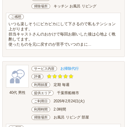
キッチン お風呂 リビング
掃除場所
ご感想
いつも楽しそうにピカピカにして下さるので私もテンション
上がります。
担当キャストさんのおかけで毎回お願いした後は心地よく晩
酌してます。
使ったものを元に戻すのが苦手でいつのまに...
お掃除代行
サービス内容
評価
定期 毎週
利用頻度
40代 男性
千葉県船橋市
提供エリア
2026年2月24日(火)
ご利用日
2.0時間
利用時間
お風呂 リビング 部屋
掃除場所