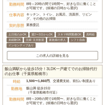
8時～20時の間で1時間〜、好きな日に働くこと
勤務時間
が可能です。(候補の日時から選択)
キッチン、トイレ、お風呂、洗面所、リビン
仕事内容
グ、その他のお掃除
業務委託
契約形態
土日祝のみOK
週2〜3日からOK
スキマ時間勤務OK
高時給
未経験OK
主婦･主夫歓迎
家政婦の求人
シフト自由
インセンティブあり
この求人の詳細を見る
飯山満駅から徒歩15分！3LDK一戸建てでのお掃除代行
のお仕事（千葉県船橋市）
1,500〜1,860円
、交通費支給、前払い制度あり
時給
飯山満 徒歩15分
勤務地
（千葉県船橋市付近）
8時～20時の間で1時間〜、好きな日に働くこと
勤務時間
が可能です。(候補の日時から選択)