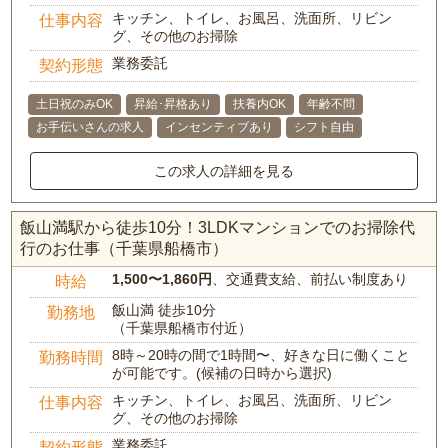
キッチン、トイレ、お風呂、洗面所、リビン
仕事内容
グ、その他のお掃除
業務委託
契約形態
土日祝のみOK
昇給･昇格あり
扶養内OK
年齢不問
お手伝いさんの求人
インセンティブあり
シフト自由
この求人の詳細を見る
飯山満駅から徒歩10分！3LDKマンションでのお掃除代
行のお仕事（千葉県船橋市）
1,500〜1,860円
、交通費支給、前払い制度あり
時給
飯山満 徒歩10分
勤務地
（千葉県船橋市付近）
8時～20時の間で1時間〜、好きな日に働くこと
勤務時間
が可能です。(候補の日時から選択)
キッチン、トイレ、お風呂、洗面所、リビン
仕事内容
グ、その他のお掃除
業務委託
契約形態