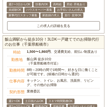
週2〜3日からOK
扶養内OK
高時給
昇給･昇格あり
未経験OK
ハウスキーパー募集
お手伝いさんの求人
家事代行スタッフ募集
家政婦の求人
直行･直帰OK
この求人の詳細を見る
飯山満駅から徒歩10分！3LDK一戸建てでのお掃除代行
のお仕事（千葉県船橋市）
1,500〜1,860円
、交通費支給、前払い制度あり
時給
飯山満 徒歩10分
勤務地
（千葉県船橋市付近）
8時～20時の間で1時間〜、好きな日に働くこと
勤務時間
が可能です。(候補の日時から選択)
キッチン、トイレ、お風呂、洗面所、リビン
仕事内容
グ、その他のお掃除
業務委託
契約形態
週1〜OK
土日祝のみOK
スキマ時間勤務OK
週2〜3日からOK
扶養内OK
資格不要
お手伝いさんの求人