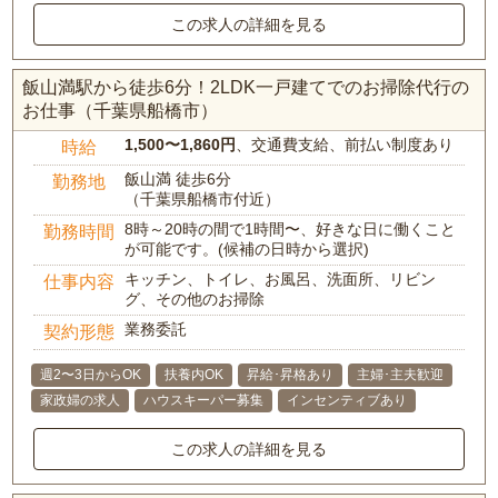
この求人の詳細を見る
飯山満駅から徒歩6分！2LDK一戸建てでのお掃除代行の
お仕事（千葉県船橋市）
1,500〜1,860円
、交通費支給、前払い制度あり
時給
飯山満 徒歩6分
勤務地
（千葉県船橋市付近）
8時～20時の間で1時間〜、好きな日に働くこと
勤務時間
が可能です。(候補の日時から選択)
キッチン、トイレ、お風呂、洗面所、リビン
仕事内容
グ、その他のお掃除
業務委託
契約形態
週2〜3日からOK
扶養内OK
昇給･昇格あり
主婦･主夫歓迎
家政婦の求人
ハウスキーパー募集
インセンティブあり
この求人の詳細を見る