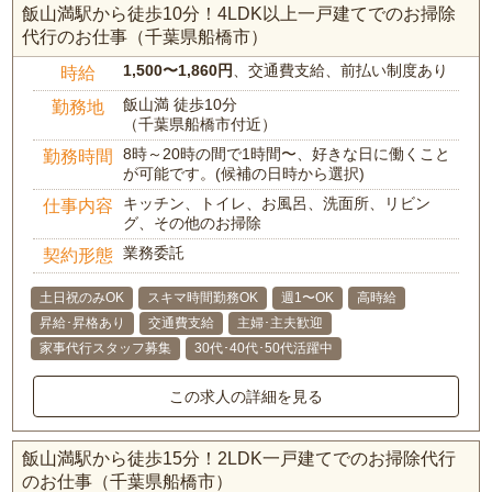
飯山満駅から徒歩10分！4LDK以上一戸建てでのお掃除
代行のお仕事（千葉県船橋市）
1,500〜1,860円
、交通費支給、前払い制度あり
時給
飯山満 徒歩10分
勤務地
（千葉県船橋市付近）
8時～20時の間で1時間〜、好きな日に働くこと
勤務時間
が可能です。(候補の日時から選択)
キッチン、トイレ、お風呂、洗面所、リビン
仕事内容
グ、その他のお掃除
業務委託
契約形態
土日祝のみOK
スキマ時間勤務OK
週1〜OK
高時給
昇給･昇格あり
交通費支給
主婦･主夫歓迎
家事代行スタッフ募集
30代･40代･50代活躍中
この求人の詳細を見る
飯山満駅から徒歩15分！2LDK一戸建てでのお掃除代行
のお仕事（千葉県船橋市）