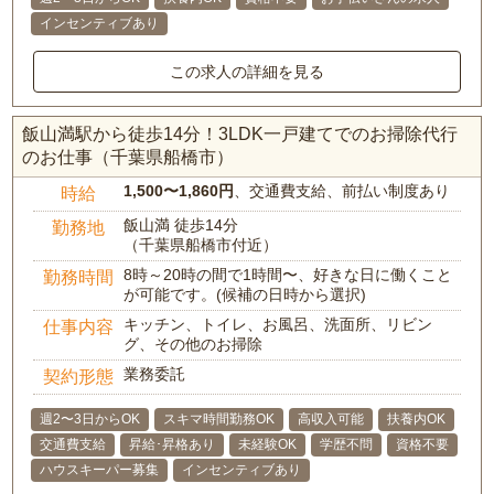
インセンティブあり
この求人の詳細を見る
飯山満駅から徒歩14分！3LDK一戸建てでのお掃除代行
のお仕事（千葉県船橋市）
1,500〜1,860円
、交通費支給、前払い制度あり
時給
飯山満 徒歩14分
勤務地
（千葉県船橋市付近）
8時～20時の間で1時間〜、好きな日に働くこと
勤務時間
が可能です。(候補の日時から選択)
キッチン、トイレ、お風呂、洗面所、リビン
仕事内容
グ、その他のお掃除
業務委託
契約形態
週2〜3日からOK
スキマ時間勤務OK
高収入可能
扶養内OK
交通費支給
昇給･昇格あり
未経験OK
学歴不問
資格不要
ハウスキーパー募集
インセンティブあり