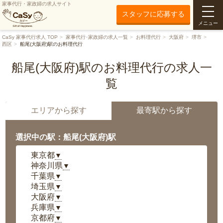
家事代行・家政婦の求人サイト
スタッフに応募する
メニュー
CaSy 家事代行求人 TOP
家事代行･家政婦の求人一覧
お料理代行
大阪府
堺市
西区
船尾(大阪府)駅のお料理代行
船尾(大阪府)駅のお料理代行の求人一
覧
エリアから探す
最寄駅から探す
選択中の駅：船尾(大阪府)駅
東京都
▼
神奈川県
▼
千葉県
▼
埼玉県
▼
大阪府
▼
兵庫県
▼
京都府
▼