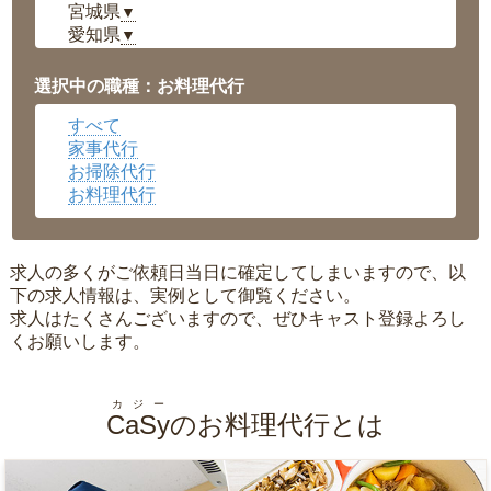
宮城県
▼
愛知県
▼
福井県
▼
岡山県
▼
選択中の職種：お料理代行
広島県
▼
すべて
沖縄県
▼
家事代行
お掃除代行
お料理代行
求人の多くがご依頼日当日に確定してしまいますので、以
下の求人情報は、実例として御覧ください。
求人はたくさんございますので、ぜひキャスト登録よろし
くお願いします。
カジー
CaSy
のお料理代行とは