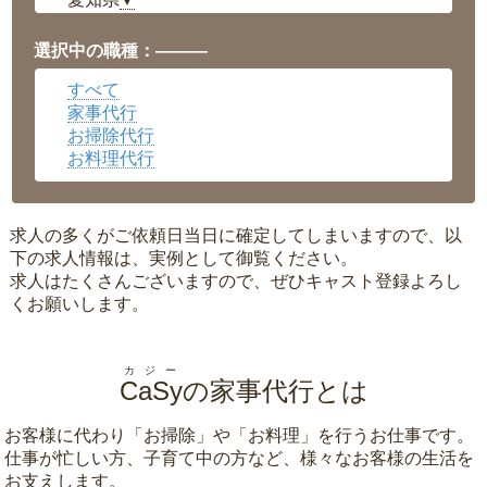
▼
福井県
▼
岡山県
▼
選択中の職種：———
広島県
▼
すべて
沖縄県
▼
家事代行
お掃除代行
お料理代行
求人の多くがご依頼日当日に確定してしまいますので、以
下の求人情報は、実例として御覧ください。
求人はたくさんございますので、ぜひキャスト登録よろし
くお願いします。
カジー
CaSy
の家事代行とは
お客様に代わり「
お掃除
」や「
お料理
」を行うお仕事です。
仕事が忙しい方、子育て中の方など、様々なお客様の生活を
お支えします。