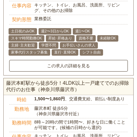
キッチン、トイレ、お風呂、洗面所、リビン
仕事内容
グ、その他のお掃除
業務委託
契約形態
土日祝のみOK
週2〜3日からOK
週1〜OK
スキマ時間勤務OK
昇給･昇格あり
資格不要
未経験OK
主婦･主夫歓迎
学歴不問
お手伝いさんの求人
家事代行スタッフ募集
直行･直帰OK
シフト自由
この求人の詳細を見る
藤沢本町駅から徒歩5分！4LDK以上一戸建てでのお掃除
代行のお仕事（神奈川県藤沢市）
1,500〜1,860円
、交通費支給、前払い制度あり
時給
藤沢本町 徒歩5分
勤務地
（神奈川県藤沢市付近）
8時～20時の間で1時間〜、好きな日に働くこと
勤務時間
が可能です。(候補の日時から選択)
キッチン、トイレ、お風呂、洗面所、リビン
仕事内容