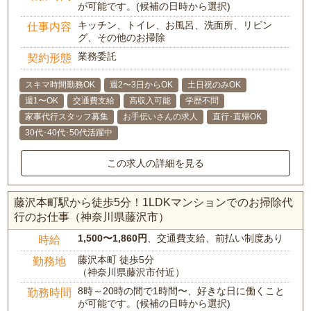
が可能です。(候補の日時から選択)
キッチン、トイレ、お風呂、洗面所、リビン
仕事内容
グ、その他のお掃除
業務委託
契約形態
スキマ時間勤務OK
週2〜3日からOK
土日祝のみOK
週1〜OK
交通費支給
高収入可能
学歴不問
家事代行スタッフ募集
お手伝いさんの求人
直行･直帰OK
30代･40代･50代活躍中
この求人の詳細を見る
藤沢本町駅から徒歩5分！1LDKマンションでのお掃除代
行のお仕事（神奈川県藤沢市）
1,500〜1,860円
、交通費支給、前払い制度あり
時給
藤沢本町 徒歩5分
勤務地
（神奈川県藤沢市付近）
8時～20時の間で1時間〜、好きな日に働くこと
勤務時間
が可能です。(候補の日時から選択)