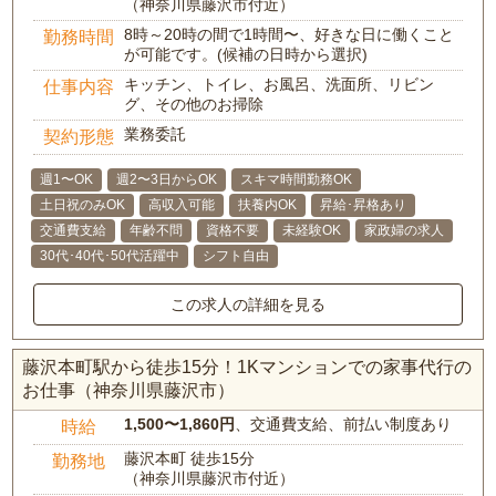
（神奈川県藤沢市付近）
8時～20時の間で1時間〜、好きな日に働くこと
勤務時間
が可能です。(候補の日時から選択)
キッチン、トイレ、お風呂、洗面所、リビン
仕事内容
グ、その他のお掃除
業務委託
契約形態
週1〜OK
週2〜3日からOK
スキマ時間勤務OK
土日祝のみOK
高収入可能
扶養内OK
昇給･昇格あり
交通費支給
年齢不問
資格不要
未経験OK
家政婦の求人
30代･40代･50代活躍中
シフト自由
この求人の詳細を見る
藤沢本町駅から徒歩15分！1Kマンションでの家事代行の
お仕事（神奈川県藤沢市）
1,500〜1,860円
、交通費支給、前払い制度あり
時給
藤沢本町 徒歩15分
勤務地
（神奈川県藤沢市付近）