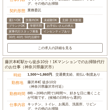
グ、その他のお掃除
業務委託
契約形態
週1〜OK
扶養内OK
未経験OK
主婦･主夫歓迎
ブランクOK
学歴不問
お手伝いさんの求人
家事代行スタッフ募集
インセンティブあり
30代･40代･50代活躍中
この求人の詳細を見る
藤沢本町駅から徒歩10分！1Kマンションでのお掃除代行
のお仕事（神奈川県藤沢市）
1,500〜1,860円
、交通費支給、前払い制度あり
時給
藤沢本町 徒歩10分
勤務地
（神奈川県藤沢市付近）
8時～20時の間で1時間〜、好きな日に働くこと
勤務時間
が可能です。(候補の日時から選択)
キッチン、トイレ、お風呂、洗面所、リビン
仕事内容
グ、その他のお掃除