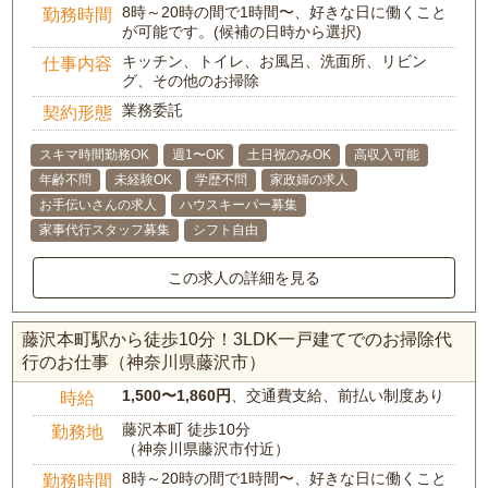
8時～20時の間で1時間〜、好きな日に働くこと
勤務時間
が可能です。(候補の日時から選択)
キッチン、トイレ、お風呂、洗面所、リビン
仕事内容
グ、その他のお掃除
業務委託
契約形態
スキマ時間勤務OK
週1〜OK
土日祝のみOK
高収入可能
年齢不問
未経験OK
学歴不問
家政婦の求人
お手伝いさんの求人
ハウスキーパー募集
家事代行スタッフ募集
シフト自由
この求人の詳細を見る
藤沢本町駅から徒歩10分！3LDK一戸建てでのお掃除代
行のお仕事（神奈川県藤沢市）
1,500〜1,860円
、交通費支給、前払い制度あり
時給
藤沢本町 徒歩10分
勤務地
（神奈川県藤沢市付近）
8時～20時の間で1時間〜、好きな日に働くこと
勤務時間