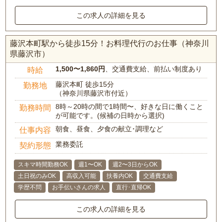
この求人の詳細を見る
藤沢本町駅から徒歩15分！お料理代行のお仕事（神奈川
県藤沢市）
1,500〜1,860円
、交通費支給、前払い制度あり
時給
藤沢本町 徒歩15分
勤務地
（神奈川県藤沢市付近）
8時～20時の間で1時間〜、好きな日に働くこと
勤務時間
が可能です。(候補の日時から選択)
朝食、昼食、夕食の献立･調理など
仕事内容
業務委託
契約形態
スキマ時間勤務OK
週1〜OK
週2〜3日からOK
土日祝のみOK
高収入可能
扶養内OK
交通費支給
学歴不問
お手伝いさんの求人
直行･直帰OK
この求人の詳細を見る