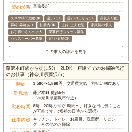
業務委託
契約形態
スキマ時間勤務OK
週1〜OK
週2〜3日からOK
高収入可能
昇給･昇格あり
扶養内OK
主婦･主夫歓迎
家政婦の求人
お手伝いさんの求人
家事代行スタッフ募集
ハウスキーパー募集
直行･直帰OK
この求人の詳細を見る
藤沢本町駅から徒歩5分！2LDK一戸建てでのお掃除代行
のお仕事（神奈川県藤沢市）
1,500〜1,860円
、交通費支給、前払い制度あり
時給
藤沢本町 徒歩5分
勤務地
（神奈川県藤沢市付近）
8時～20時の間で1時間〜、好きな日に働くこと
勤務時間
が可能です。(候補の日時から選択)
キッチン、トイレ、お風呂、洗面所、リビン
仕事内容
グ、その他のお掃除