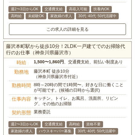
週2〜3日からOK
交通費支給
高収入可能
扶養内OK
高時給
未経験OK
家政婦の求人
30代･40代･50代活躍中
この求人の詳細を見る
藤沢本町駅から徒歩10分！2LDK一戸建てでのお掃除代
行のお仕事（神奈川県藤沢市）
1,500〜1,860円
、交通費支給、前払い制度あり
時給
藤沢本町 徒歩10分
勤務地
（神奈川県藤沢市付近）
8時～20時の間で1時間〜、好きな日に働くこと
勤務時間
が可能です。(候補の日時から選択)
キッチン、トイレ、お風呂、洗面所、リビン
仕事内容
グ、その他のお掃除
業務委託
契約形態
週2〜3日からOK
交通費支給
高時給
資格不要
家政婦の求人
ハウスキーパー募集
30代･40代･50代活躍中