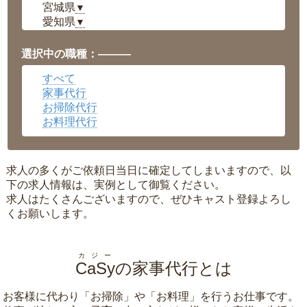
宮城県
▼
愛知県
▼
福井県
▼
岡山県
▼
選択中の職種：———
広島県
▼
すべて
沖縄県
▼
家事代行
お掃除代行
お料理代行
求人の多くがご依頼日当日に確定してしまいますので、以
下の求人情報は、実例として御覧ください。
求人はたくさんございますので、ぜひキャスト登録よろし
くお願いします。
カジー
CaSy
の家事代行とは
お客様に代わり「
お掃除
」や「
お料理
」を行うお仕事です。