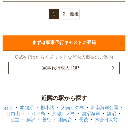
1
2
最後
まずは家事代行キャストに登録
CaSyではたらくメリットなど求人概要のご案内
家事代行求人TOP
近隣の駅から探す
石上
本鵠沼
柳小路
湘南江の島
湘南海岸公園
目白山下
江ノ島
片瀬江ノ島
鵠沼海岸
鵠沼
辻堂
藤沢
善行
湘南台
長後
六会日大前