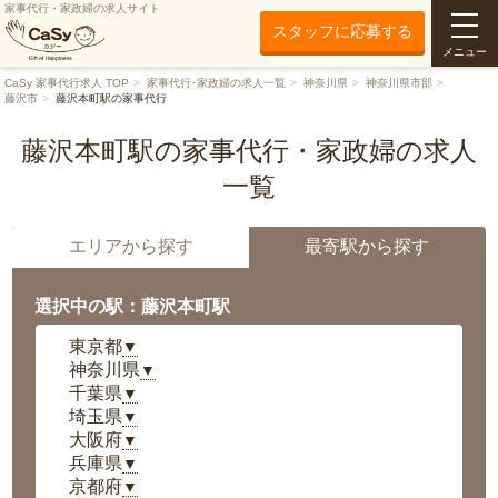
家事代行・家政婦の求人サイト
スタッフに応募する
メニュー
CaSy 家事代行求人 TOP
家事代行･家政婦の求人一覧
神奈川県
神奈川県市部
藤沢市
藤沢本町駅の家事代行
藤沢本町駅の家事代行・家政婦の求人
一覧
エリアから探す
最寄駅から探す
選択中の駅：藤沢本町駅
東京都
▼
神奈川県
▼
千葉県
▼
埼玉県
▼
大阪府
▼
兵庫県
▼
京都府
▼