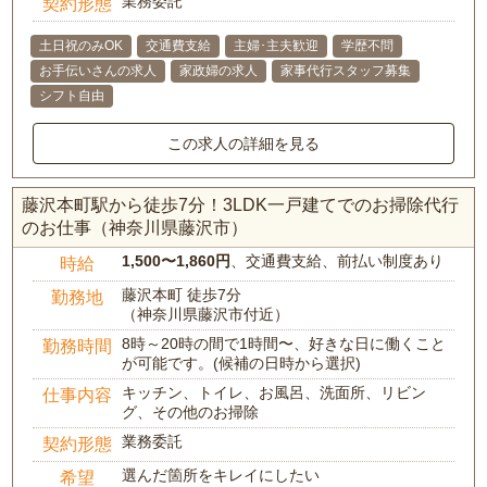
業務委託
契約形態
土日祝のみOK
交通費支給
主婦･主夫歓迎
学歴不問
お手伝いさんの求人
家政婦の求人
家事代行スタッフ募集
シフト自由
この求人の詳細を見る
藤沢本町駅から徒歩7分！3LDK一戸建てでのお掃除代行
のお仕事（神奈川県藤沢市）
1,500〜1,860円
、交通費支給、前払い制度あり
時給
藤沢本町 徒歩7分
勤務地
（神奈川県藤沢市付近）
8時～20時の間で1時間〜、好きな日に働くこと
勤務時間
が可能です。(候補の日時から選択)
キッチン、トイレ、お風呂、洗面所、リビン
仕事内容
グ、その他のお掃除
業務委託
契約形態
選んだ箇所をキレイにしたい
希望