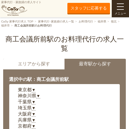
家事代行・家政婦の求人サイト
スタッフに応募する
メニュー
CaSy 家事代行求人 TOP
家事代行･家政婦の求人一覧
お料理代行
福井県
嶺北
福井市
商工会議所前駅のお料理代行
商工会議所前駅のお料理代行の求人一
覧
エリアから探す
最寄駅から探す
選択中の駅：商工会議所前駅
東京都
▼
神奈川県
▼
千葉県
▼
埼玉県
▼
大阪府
▼
兵庫県
▼
京都府
▼