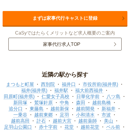
まずは家事代行キャストに登録
CaSyではたらくメリットなど求人概要のご案内
家事代行求人TOP
近隣の駅から探す
まつもと町屋
西別院
福井口
市役所前(福井県)
福井(福井県)
福井駅
福大前西福井
田原町(福井県)
仁愛女子高校
日華化学前
八ツ島
新田塚
鷲塚針原
中角
森田
越前島橋
追分口
東藤島
越前新保
越前開発
新福井
一乗谷
越前東郷
足羽
小和清水
市波
越前高田
計石
越前大宮
越前薬師
美山
足羽山公園口
赤十字前
花堂
越前花堂
ベル前