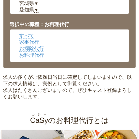
宮城県
▼
愛知県
▼
福井県
▼
岡山県
▼
選択中の職種：お料理代行
広島県
▼
すべて
沖縄県
▼
家事代行
お掃除代行
お料理代行
求人の多くがご依頼日当日に確定してしまいますので、以
下の求人情報は、実例として御覧ください。
求人はたくさんございますので、ぜひキャスト登録よろし
くお願いします。
カジー
CaSy
のお料理代行とは