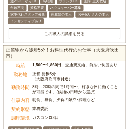
週2〜3日からOK
高時給
ブランクOK
主婦･主夫歓迎
年齢不問
資格不要
ハウスキーパー募集
家事代行スタッフ募集
家政婦の求人
お手伝いさんの求人
インセンティブあり
この求人の詳細を見る
正雀駅から徒歩5分！お料理代行のお仕事（大阪府吹田
市）
1,500〜1,860円
、交通費支給、前払い制度あり
時給
正雀 徒歩5分
勤務地
（大阪府吹田市付近）
8時～20時の間で1時間〜、好きな日に働くこと
勤務時間
が可能です。(候補の日時から選択)
朝食、昼食、夕食の献立･調理など
仕事内容
業務委託
契約形態
ガスコンロ3口
調理環境