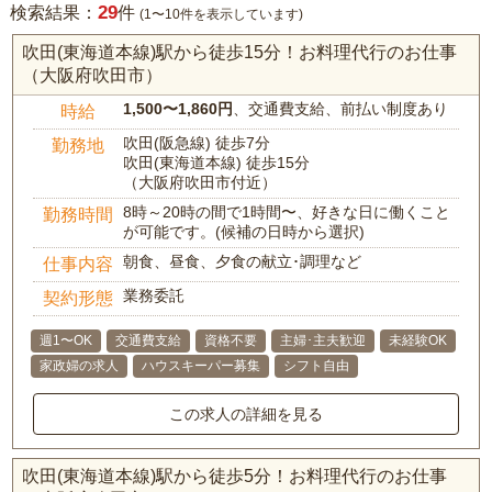
29
検索結果：
件
(1〜10件を表示しています)
吹田(東海道本線)駅から徒歩15分！お料理代行のお仕事
（大阪府吹田市）
1,500〜1,860円
、交通費支給、前払い制度あり
時給
吹田(阪急線) 徒歩7分
勤務地
吹田(東海道本線) 徒歩15分
（大阪府吹田市付近）
8時～20時の間で1時間〜、好きな日に働くこと
勤務時間
が可能です。(候補の日時から選択)
朝食、昼食、夕食の献立･調理など
仕事内容
業務委託
契約形態
週1〜OK
交通費支給
資格不要
主婦･主夫歓迎
未経験OK
家政婦の求人
ハウスキーパー募集
シフト自由
この求人の詳細を見る
吹田(東海道本線)駅から徒歩5分！お料理代行のお仕事