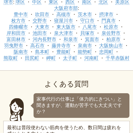
堺市
:
堺区
中区
東区
西区
南区
北区
美原区
大阪府市部
:
豊中市
吹田市
高槻市
茨木市
摂津市
枚方市
交野市
寝屋川市
守口市
門真市
四條畷市
大東市
東大阪市
八尾市
松原市
岸和田市
池田市
泉大津市
貝塚市
泉佐野市
富田林市
河内長野市
和泉市
箕面市
柏原市
羽曳野市
高石市
藤井寺市
泉南市
大阪狭山市
阪南市
島本町
豊能町
能勢町
忠岡町
熊取町
田尻町
岬町
太子町
河南町
千早赤阪村
よくある質問
家事代行の仕事は「体力的にきつい」と
聞きますが、運動が苦手でも大丈夫です
か？
最初は普段使わない筋肉を使うため、数日間は疲れを