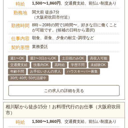
1,500〜1,860円
、交通費支給、前払い制度あり
時給
関大前 徒歩7分
勤務地
（大阪府吹田市付近）
8時～20時の間で1時間〜、好きな日に働くこと
勤務時間
が可能です。(候補の日時から選択)
朝食、昼食、夕食の献立･調理など
仕事内容
業務委託
契約形態
週1〜OK
週2〜3日からOK
土日祝のみOK
高収入可能
交通費支給
扶養内OK
高時給
学歴不問
未経験OK
年齢不問
お手伝いさんの求人
ハウスキーパー募集
30代･40代･50代活躍中
この求人の詳細を見る
相川駅から徒歩15分！お料理代行のお仕事（大阪府吹田
市）
1,500〜1,860円
、交通費支給、前払い制度あり
時給