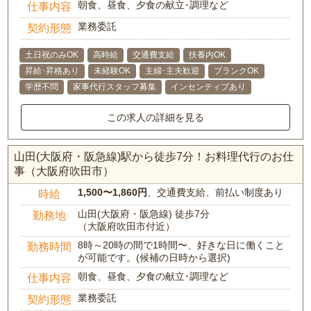
朝食、昼食、夕食の献立･調理など
仕事内容
業務委託
契約形態
土日祝のみOK
高時給
交通費支給
扶養内OK
昇給･昇格あり
未経験OK
主婦･主夫歓迎
ブランクOK
学歴不問
家事代行スタッフ募集
インセンティブあり
この求人の詳細を見る
山田(大阪府・阪急線)駅から徒歩7分！お料理代行のお仕
事（大阪府吹田市）
1,500〜1,860円
、交通費支給、前払い制度あり
時給
山田(大阪府・阪急線) 徒歩7分
勤務地
（大阪府吹田市付近）
8時～20時の間で1時間〜、好きな日に働くこと
勤務時間
が可能です。(候補の日時から選択)
朝食、昼食、夕食の献立･調理など
仕事内容
業務委託
契約形態