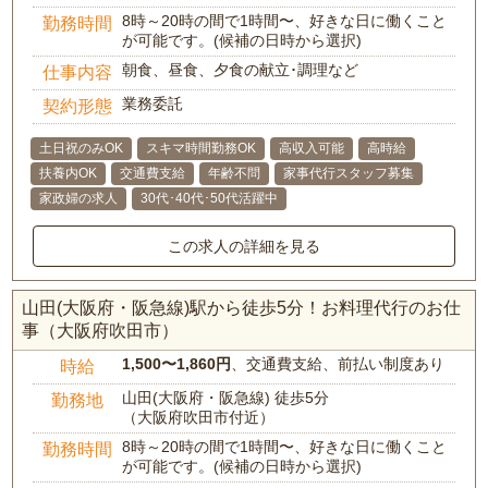
8時～20時の間で1時間〜、好きな日に働くこと
勤務時間
が可能です。(候補の日時から選択)
朝食、昼食、夕食の献立･調理など
仕事内容
業務委託
契約形態
土日祝のみOK
スキマ時間勤務OK
高収入可能
高時給
扶養内OK
交通費支給
年齢不問
家事代行スタッフ募集
家政婦の求人
30代･40代･50代活躍中
この求人の詳細を見る
山田(大阪府・阪急線)駅から徒歩5分！お料理代行のお仕
事（大阪府吹田市）
1,500〜1,860円
、交通費支給、前払い制度あり
時給
山田(大阪府・阪急線) 徒歩5分
勤務地
（大阪府吹田市付近）
8時～20時の間で1時間〜、好きな日に働くこと
勤務時間
が可能です。(候補の日時から選択)