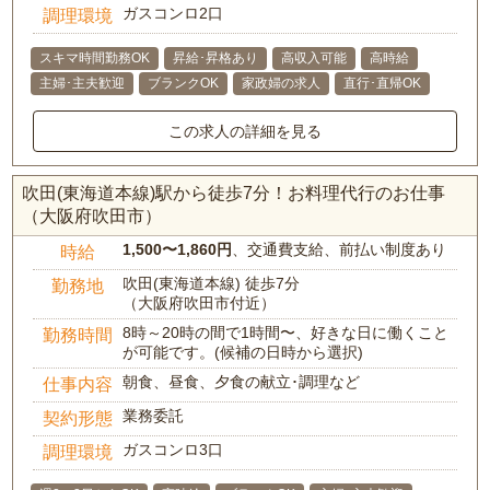
ガスコンロ2口
調理環境
スキマ時間勤務OK
昇給･昇格あり
高収入可能
高時給
主婦･主夫歓迎
ブランクOK
家政婦の求人
直行･直帰OK
この求人の詳細を見る
吹田(東海道本線)駅から徒歩7分！お料理代行のお仕事
（大阪府吹田市）
1,500〜1,860円
、交通費支給、前払い制度あり
時給
吹田(東海道本線) 徒歩7分
勤務地
（大阪府吹田市付近）
8時～20時の間で1時間〜、好きな日に働くこと
勤務時間
が可能です。(候補の日時から選択)
朝食、昼食、夕食の献立･調理など
仕事内容
業務委託
契約形態
ガスコンロ3口
調理環境