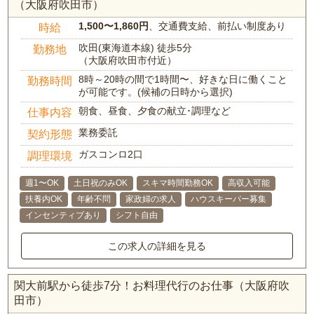
（大阪府吹田市）
1,500〜1,860円
、交通費支給、前払い制度あり
時給
吹田(東海道本線) 徒歩5分
勤務地
（大阪府吹田市付近）
8時～20時の間で1時間〜、好きな日に働くこと
勤務時間
が可能です。(候補の日時から選択)
朝食、昼食、夕食の献立･調理など
仕事内容
業務委託
契約形態
ガスコンロ2口
調理環境
週1〜OK
土日祝のみOK
スキマ時間勤務OK
高収入可能
扶養内OK
年齢不問
家政婦の求人
ハウスキーパー募集
インセンティブあり
シフト自由
この求人の詳細を見る
関大前駅から徒歩7分！お料理代行のお仕事（大阪府吹
田市）