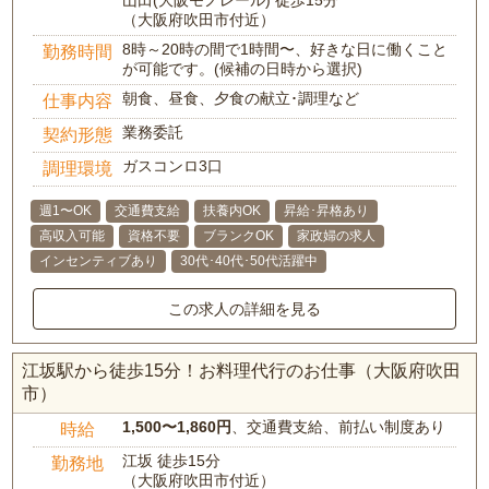
山田(大阪モノレール) 徒歩15分
（大阪府吹田市付近）
8時～20時の間で1時間〜、好きな日に働くこと
勤務時間
が可能です。(候補の日時から選択)
朝食、昼食、夕食の献立･調理など
仕事内容
業務委託
契約形態
ガスコンロ3口
調理環境
週1〜OK
交通費支給
扶養内OK
昇給･昇格あり
高収入可能
資格不要
ブランクOK
家政婦の求人
インセンティブあり
30代･40代･50代活躍中
この求人の詳細を見る
江坂駅から徒歩15分！お料理代行のお仕事（大阪府吹田
市）
1,500〜1,860円
、交通費支給、前払い制度あり
時給
江坂 徒歩15分
勤務地
（大阪府吹田市付近）