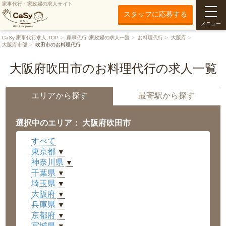
家事代行・家政婦の求人サイト
スタッフに応募する
メニュー
CaSy 家事代行求人 TOP
家事代行･家政婦の求人一覧
お料理代行
大阪府
大阪府市部
吹田市のお料理代行
大阪府吹田市のお料理代行の求人一覧
エリアから探す
最寄駅から探す
選択中のエリア： 大阪府吹田市
すべて
東京都
▼
神奈川県
▼
千葉県
▼
埼玉県
▼
大阪府
▼
兵庫県
▼
京都府
▼
宮城県