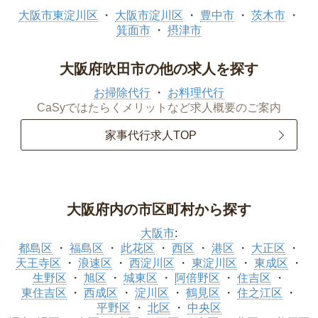
大阪市東淀川区
大阪市淀川区
豊中市
茨木市
箕面市
摂津市
大阪府吹田市の他の求人を探す
お掃除代行
お料理代行
CaSyではたらくメリットなど求人概要のご案内
家事代行求人TOP
大阪府内の市区町村から探す
大阪市
:
都島区
福島区
此花区
西区
港区
大正区
天王寺区
浪速区
西淀川区
東淀川区
東成区
生野区
旭区
城東区
阿倍野区
住吉区
東住吉区
西成区
淀川区
鶴見区
住之江区
平野区
北区
中央区