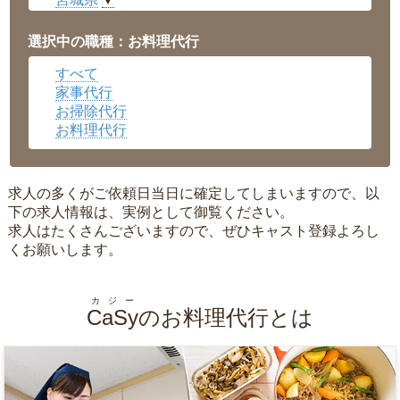
▼
愛知県
▼
福井県
▼
選択中の職種：お料理代行
岡山県
▼
すべて
広島県
▼
家事代行
沖縄県
▼
お掃除代行
お料理代行
求人の多くがご依頼日当日に確定してしまいますので、以
下の求人情報は、実例として御覧ください。
求人はたくさんございますので、ぜひキャスト登録よろし
くお願いします。
カジー
CaSy
のお料理代行とは