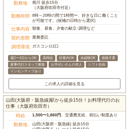
相川 徒歩15分
勤務地
（大阪府吹田市付近）
8時～20時の間で1時間〜、好きな日に働くこと
勤務時間
が可能です。(候補の日時から選択)
朝食、昼食、夕食の献立･調理など
仕事内容
業務委託
契約形態
ガスコンロ2口
調理環境
週2〜3日からOK
高時給
扶養内OK
未経験OK
資格不要
家事代行スタッフ募集
お手伝いさんの求人
シフト自由
インセンティブあり
この求人の詳細を見る
山田(大阪府・阪急線)駅から徒歩15分！お料理代行のお
仕事（大阪府吹田市）
1,500〜1,860円
、交通費支給、前払い制度あり
時給
山田(大阪府・阪急線) 徒歩15分
勤務地