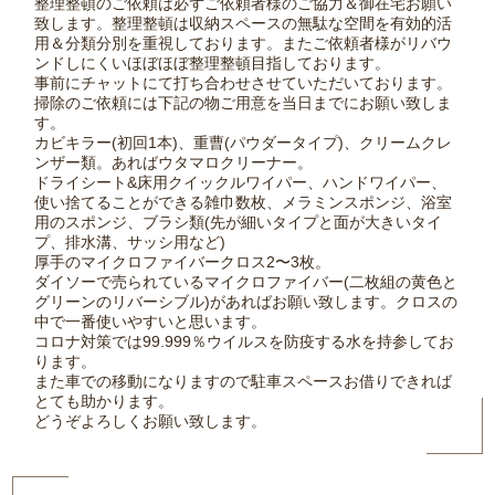
整理整頓のご依頼は必ずご依頼者様のご協力＆御在宅お願い
致します。整理整頓は収納スペースの無駄な空間を有効的活
用＆分類分別を重視しております。またご依頼者様がリバウ
ンドしにくいほぼほぼ整理整頓目指しております。
事前にチャットにて打ち合わせさせていただいております。
掃除のご依頼には下記の物ご用意を当日までにお願い致しま
す。
カビキラー(初回1本)、重曹(パウダータイプ)、クリームクレ
ンザー類。あればウタマロクリーナー。
ドライシート&床用クイックルワイパー、ハンドワイパー、
使い捨てることができる雑巾数枚、メラミンスポンジ、浴室
用のスポンジ、ブラシ類(先が細いタイプと面が大きいタイ
プ、排水溝、サッシ用など)
厚手のマイクロファイバークロス2〜3枚。
ダイソーで売られているマイクロファイバー(二枚組の黄色と
グリーンのリバーシブル)があればお願い致します。クロスの
中で一番使いやすいと思います。
コロナ対策では99.999％ウイルスを防疫する水を持参してお
ります。
また車での移動になりますので駐車スペースお借りできれば
とても助かります。
どうぞよろしくお願い致します。