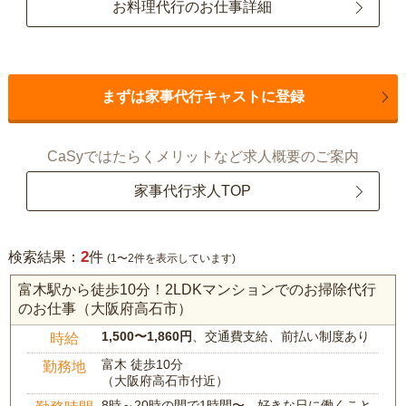
お料理代行のお仕事詳細
まずは家事代行キャストに登録
CaSyではたらくメリットなど求人概要のご案内
家事代行求人TOP
2
検索結果：
件
(1〜2件を表示しています)
富木駅から徒歩10分！2LDKマンションでのお掃除代行
のお仕事（大阪府高石市）
1,500〜1,860円
、交通費支給、前払い制度あり
時給
富木 徒歩10分
勤務地
（大阪府高石市付近）
8時～20時の間で1時間〜、好きな日に働くこと