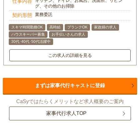
キッチン、トイレ、お風呂、洗面所、リビン
仕事内容
グ、その他のお掃除
業務委託
契約形態
スキマ時間勤務OK
高時給
ブランクOK
家政婦の求人
ハウスキーパー募集
お手伝いさんの求人
30代･40代･50代活躍中
この求人の詳細を見る
まずは家事代行キャストに登録
CaSyではたらくメリットなど求人概要のご案内
家事代行求人TOP