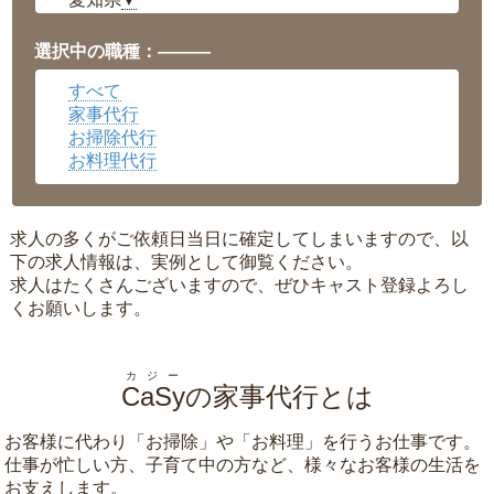
▼
福井県
▼
岡山県
▼
選択中の職種：———
広島県
▼
すべて
沖縄県
▼
家事代行
お掃除代行
お料理代行
求人の多くがご依頼日当日に確定してしまいますので、以
下の求人情報は、実例として御覧ください。
求人はたくさんございますので、ぜひキャスト登録よろし
くお願いします。
カジー
CaSy
の家事代行とは
お客様に代わり「
お掃除
」や「
お料理
」を行うお仕事です。
仕事が忙しい方、子育て中の方など、様々なお客様の生活を
お支えします。