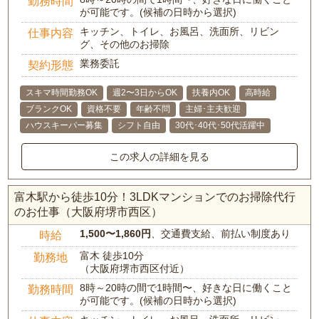
勤務時間
が可能です。(候補の日時から選択)
キッチン、トイレ、お風呂、洗面所、リビン
仕事内容
グ、その他のお掃除
業務委託
契約形態
スキマ時間勤務OK
週2〜3日からOK
扶養内OK
高時給
ブランクOK
資格不要
年齢不問
主婦･主夫歓迎
ハウスキーパー募集
シフト自由
30代･40代･50代活躍中
この求人の詳細を見る
富木駅から徒歩10分！3LDKマンションでのお掃除代行
のお仕事（大阪府堺市西区）
1,500〜1,860円
、交通費支給、前払い制度あり
時給
富木 徒歩10分
勤務地
（大阪府堺市西区付近）
8時～20時の間で1時間〜、好きな日に働くこと
勤務時間
が可能です。(候補の日時から選択)