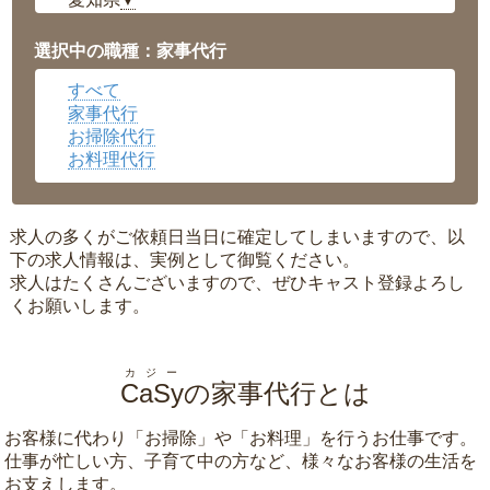
▼
福井県
▼
岡山県
▼
選択中の職種：家事代行
広島県
▼
すべて
沖縄県
▼
家事代行
お掃除代行
お料理代行
求人の多くがご依頼日当日に確定してしまいますので、以
下の求人情報は、実例として御覧ください。
求人はたくさんございますので、ぜひキャスト登録よろし
くお願いします。
カジー
CaSy
の家事代行とは
お客様に代わり「
お掃除
」や「
お料理
」を行うお仕事です。
仕事が忙しい方、子育て中の方など、様々なお客様の生活を
お支えします。