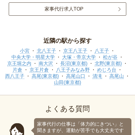
家事代行求人TOP
近隣の駅から探す
小宮
北八王子
京王八王子
八王子
中央大学・明星大学
大塚・帝京大学
松が谷
京王堀之内
南大沢
長沼(東京都)
北野(東京都)
片倉
京王片倉
八王子みなみ野
めじろ台
西八王子
高尾(東京都)
高尾山口
清滝
高尾山
山田(東京都)
よくある質問
家事代行の仕事は「体力的にきつい」と
聞きますが、運動が苦手でも大丈夫です