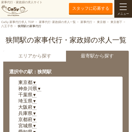
家事代行・家政婦の求人サイト
スタッフに応募する
メニュー
CaSy 家事代行求人 TOP
家事代行･家政婦の求人一覧
家事代行
東京都
東京都下
八王子市
狭間駅の家事代行
狭間駅の家事代行・家政婦の求人一覧
エリアから探す
最寄駅から探す
選択中の駅：狭間駅
東京都
▼
神奈川県
▼
千葉県
▼
埼玉県
▼
大阪府
▼
兵庫県
▼
京都府
▼
宮城県
▼
愛知県