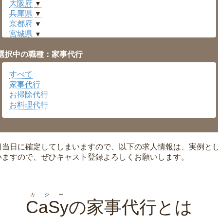
大阪府
▼
兵庫県
▼
京都府
▼
宮城県
▼
愛知県
▼
選択中の職種：家事代行
福井県
▼
岡山県
▼
すべて
広島県
▼
家事代行
沖縄県
▼
お掃除代行
お料理代行
日当日に確定してしまいますので、以下の求人情報は、実例と
いますので、ぜひキャスト登録よろしくお願いします。
カジー
CaSy
の家事代行とは