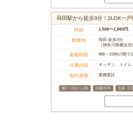
蒔田駅から徒歩3分！2LDK一
1,500〜1,860円
、
時給
蒔田 徒歩3分
勤務地
（神奈川県横浜市
8時～20時の間
勤務時間
キッチン、トイレ
仕事内容
業務委託
契約形態
週2〜3日からOK
扶養内OK
主婦･主