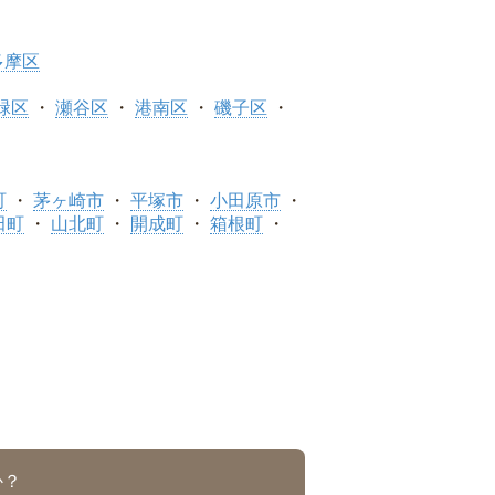
多摩区
緑区
瀬谷区
港南区
磯子区
町
茅ヶ崎市
平塚市
小田原市
田町
山北町
開成町
箱根町
か？