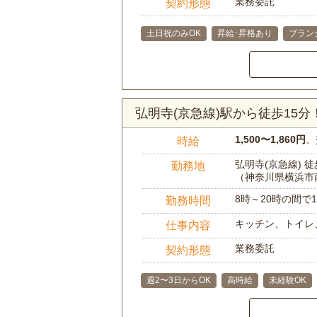
業務委託
契約形態
土日祝のみOK
昇給･昇格あり
ブラン
弘明寺(京急線)駅から徒歩15
1,500〜1,860円
、
時給
弘明寺(京急線) 徒
勤務地
（神奈川県横浜市
8時～20時の間
勤務時間
キッチン、トイレ
仕事内容
業務委託
契約形態
週2〜3日からOK
高時給
未経験OK