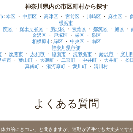
神奈川県内の市区町村から探す
市
:
幸区
中原区
高津区
宮前区
川崎区
麻生区
横浜市
:
南区
保土ヶ谷区
港北区
青葉区
都筑区
旭区
金沢区
戸塚区
栄区
泉区
相模原市
:
緑区
中央区
南区
神奈川県市部
:
市
座間市
大和市
綾瀬市
海老名市
藤沢市
寒川
足柄市
葉山町
大磯町
二宮町
中井町
大井町
松
真鶴町
湯河原町
愛川町
清川村
よくある質問
「体力的にきつい」と聞きますが、運動が苦手でも大丈夫です