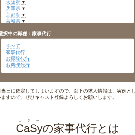
大阪府
▼
兵庫県
▼
京都府
▼
宮城県
▼
愛知県
▼
選択中の職種：家事代行
福井県
▼
岡山県
▼
すべて
広島県
▼
家事代行
沖縄県
▼
お掃除代行
お料理代行
日当日に確定してしまいますので、以下の求人情報は、実例と
いますので、ぜひキャスト登録よろしくお願いします。
カジー
CaSy
の家事代行とは