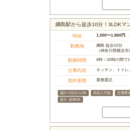
綱島駅から徒歩10分！3LDK
1,500〜1,860円
、
時給
綱島 徒歩10分
勤務地
（神奈川県横浜市
8時～20時の間
勤務時間
キッチン、トイレ
仕事内容
業務委託
契約形態
週2〜3日からOK
高収入可能
交通費
直行･直帰OK