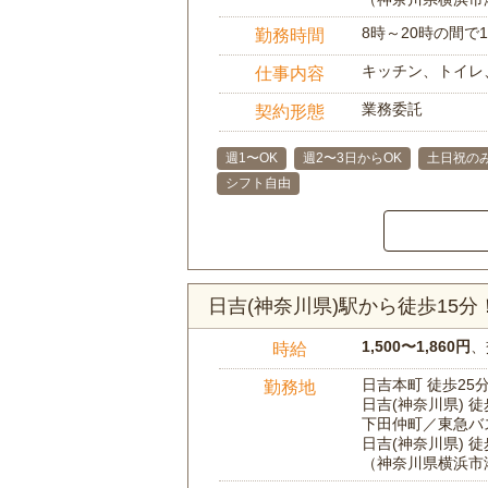
8時～20時の間
勤務時間
キッチン、トイレ
仕事内容
業務委託
契約形態
週1〜OK
週2〜3日からOK
土日祝のみ
シフト自由
日吉(神奈川県)駅から徒歩15
1,500〜1,860円
、
時給
日吉本町 徒歩25
勤務地
日吉(神奈川県) 徒
下田仲町／東急バ
日吉(神奈川県) 徒
（神奈川県横浜市