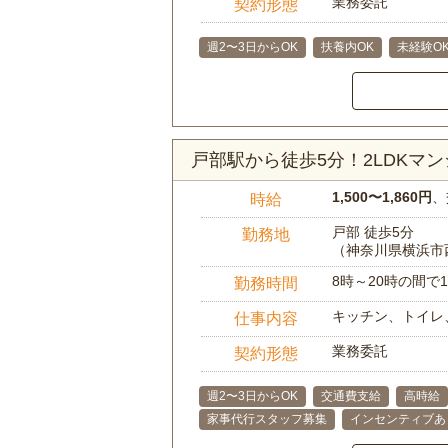
業務委託
契約形態
週2〜3日からOK
扶養内OK
未経験O
戸部駅から徒歩5分！2LDKマ
1,500〜1,860円
、
時給
戸部 徒歩5分
勤務地
（神奈川県横浜市
8時～20時の間
勤務時間
キッチン、トイレ
仕事内容
業務委託
契約形態
週2〜3日からOK
交通費支給
高時給
家事代行スタッフ募集
インセンティブあ