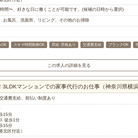
で1時間〜、好きな日に働くことが可能です。(候補の日時から選択)
、お風呂、洗面所、リビング、その他のお掃除
OK
スキマ時間勤務OK
昇給･昇格あり
交通費支給
ブランクOK
この求人の詳細を見る
分！3LDKマンションでの家事代行のお仕事（神奈川県横
交通費支給、前払い制度あり
分
歩15分
ス 徒歩1分
歩15分
港北区付近）