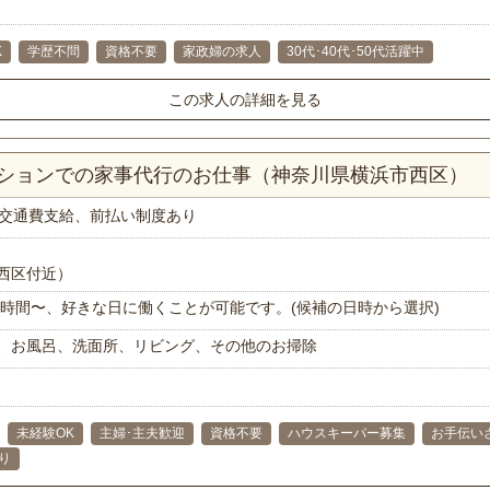
K
学歴不問
資格不要
家政婦の求人
30代･40代･50代活躍中
この求人の詳細を見る
ンションでの家事代行のお仕事（神奈川県横浜市西区）
交通費支給、前払い制度あり
西区付近）
で1時間〜、好きな日に働くことが可能です。(候補の日時から選択)
、お風呂、洗面所、リビング、その他のお掃除
未経験OK
主婦･主夫歓迎
資格不要
ハウスキーパー募集
お手伝い
り