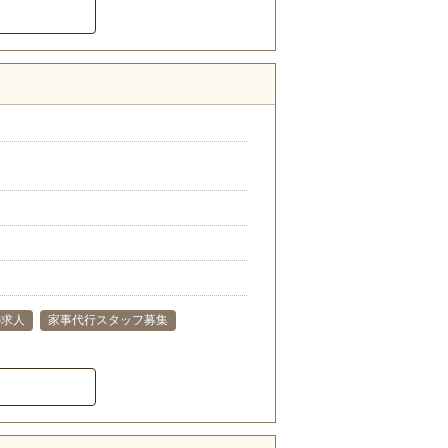
）
の求人
家事代行スタッフ募集