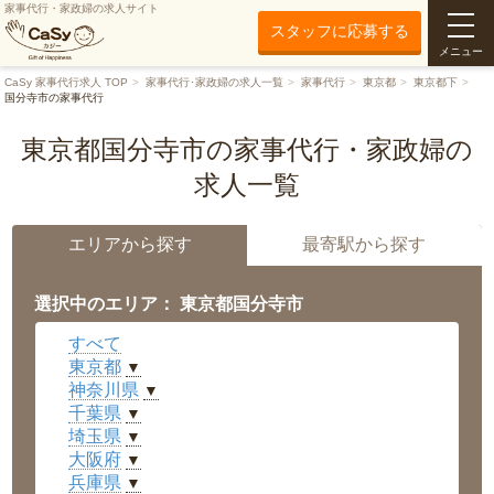
家事代行・家政婦の求人サイト
スタッフに応募する
メニュー
CaSy 家事代行求人 TOP
家事代行･家政婦の求人一覧
家事代行
東京都
東京都下
国分寺市の家事代行
東京都国分寺市の家事代行・家政婦の
求人一覧
エリアから探す
最寄駅から探す
選択中のエリア： 東京都国分寺市
すべて
東京都
▼
神奈川県
▼
千葉県
▼
埼玉県
▼
大阪府
▼
兵庫県
▼