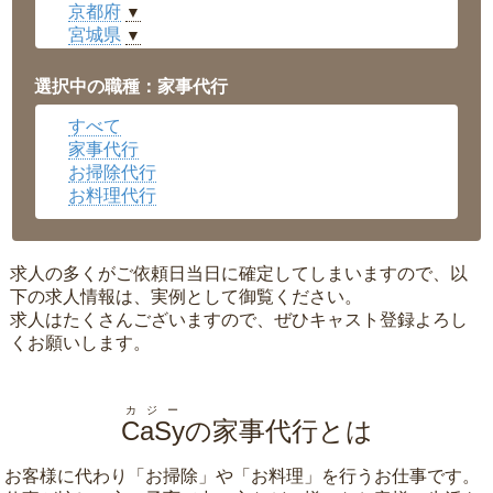
京都府
▼
宮城県
▼
愛知県
▼
福井県
▼
選択中の職種：家事代行
岡山県
▼
すべて
広島県
▼
家事代行
沖縄県
▼
お掃除代行
お料理代行
求人の多くがご依頼日当日に確定してしまいますので、以
下の求人情報は、実例として御覧ください。
求人はたくさんございますので、ぜひキャスト登録よろし
くお願いします。
カジー
CaSy
の家事代行とは
お客様に代わり「
お掃除
」や「
お料理
」を行うお仕事です。