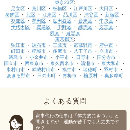
東京23区
:
足立区
荒川区
板橋区
江戸川区
大田区
葛飾区
北区
江東区
品川区
渋谷区
新宿区
杉並区
墨田区
世田谷区
台東区
中央区
千代田区
豊島区
中野区
練馬区
文京区
港区
目黒区
東京都下
:
狛江市
調布市
三鷹市
武蔵野市
府中市
町田市
稲城市
多摩市
八王子市
立川市
昭島市
小金井市
小平市
日野市
国分寺市
国立市
西東京市
東久留米市
清瀬市
東大和市
東村山市
武蔵村山市
福生市
瑞穂町
羽村市
あきる野市
日の出町
青梅市
檜原村
奥多摩町
よくある質問
家事代行の仕事は「体力的にきつい」と
聞きますが、運動が苦手でも大丈夫です
か？