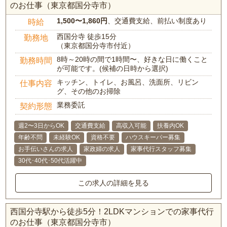
のお仕事（東京都国分寺市）
1,500〜1,860円
、交通費支給、前払い制度あり
時給
西国分寺 徒歩15分
勤務地
（東京都国分寺市付近）
8時～20時の間で1時間〜、好きな日に働くこと
勤務時間
が可能です。(候補の日時から選択)
キッチン、トイレ、お風呂、洗面所、リビン
仕事内容
グ、その他のお掃除
業務委託
契約形態
週2〜3日からOK
交通費支給
高収入可能
扶養内OK
年齢不問
未経験OK
資格不要
ハウスキーパー募集
お手伝いさんの求人
家政婦の求人
家事代行スタッフ募集
30代･40代･50代活躍中
この求人の詳細を見る
西国分寺駅から徒歩5分！2LDKマンションでの家事代行
のお仕事（東京都国分寺市）