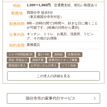
1,500〜1,860円
、交通費支給、前払い制度あり
時給
西国分寺 徒歩5分
勤務地
（東京都国分寺市付近）
8時～20時の間で1時間〜、好きな日に働くこと
勤務時間
が可能です。(候補の日時から選択)
キッチン、トイレ、お風呂、洗面所、リビン
仕事内容
グ、その他のお掃除
業務委託
契約形態
スキマ時間勤務OK
週1〜OK
高時給
扶養内OK
昇給･昇格あり
資格不要
家事代行スタッフ募集
家政婦の求人
お手伝いさんの求人
シフト自由
この求人の詳細を見る
国分寺市の家事代行サービス