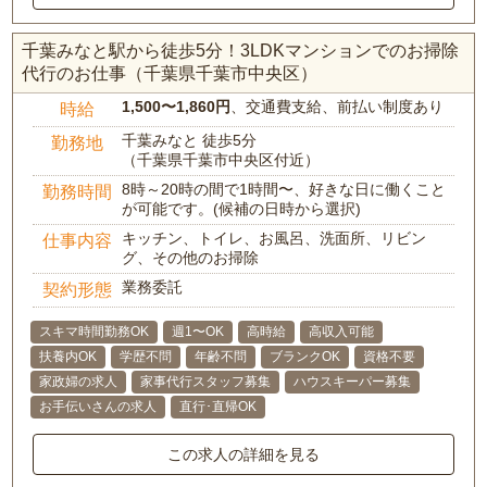
千葉みなと駅から徒歩5分！3LDKマンションでのお掃除
代行のお仕事（千葉県千葉市中央区）
1,500〜1,860円
、交通費支給、前払い制度あり
時給
千葉みなと 徒歩5分
勤務地
（千葉県千葉市中央区付近）
8時～20時の間で1時間〜、好きな日に働くこと
勤務時間
が可能です。(候補の日時から選択)
キッチン、トイレ、お風呂、洗面所、リビン
仕事内容
グ、その他のお掃除
業務委託
契約形態
スキマ時間勤務OK
週1〜OK
高時給
高収入可能
扶養内OK
学歴不問
年齢不問
ブランクOK
資格不要
家政婦の求人
家事代行スタッフ募集
ハウスキーパー募集
お手伝いさんの求人
直行･直帰OK
この求人の詳細を見る