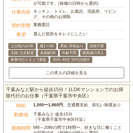
が可能です。(候補の日時から選択)
キッチン、トイレ、お風呂、洗面所、リビン
仕事内容
グ、その他のお掃除
業務委託
契約形態
選んだ箇所をキレイにしたい
希望
土日祝のみOK
週1〜OK
昇給･昇格あり
資格不要
主婦･主夫歓迎
未経験OK
年齢不問
家政婦の求人
家事代行スタッフ募集
30代･40代･50代活躍中
この求人の詳細を見る
千葉みなと駅から徒歩15分！1LDKマンションでのお掃
除代行のお仕事（千葉県千葉市中央区）
1,500〜1,860円
、交通費支給、前払い制度あり
時給
千葉みなと 徒歩15分
勤務地
（千葉県千葉市中央区付近）
8時～20時の間で1時間〜、好きな日に働くこと
勤務時間
が可能です。(候補の日時から選択)