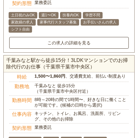
業務委託
契約形態
土日祝のみOK
週1〜OK
扶養内OK
学歴不問
家政婦の求人
家事代行スタッフ募集
お手伝いさんの求人
シフト自由
この求人の詳細を見る
千葉みなと駅から徒歩15分！3LDKマンションでのお掃
除代行のお仕事（千葉県千葉市中央区）
1,500〜1,860円
、交通費支給、前払い制度あり
時給
千葉みなと 徒歩15分
勤務地
（千葉県千葉市中央区付近）
8時～20時の間で1時間〜、好きな日に働くこと
勤務時間
が可能です。(候補の日時から選択)
キッチン、トイレ、お風呂、洗面所、リビン
仕事内容
グ、その他のお掃除
業務委託
契約形態