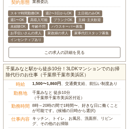
業務委託
契約形態
スキマ時間勤務OK
週2〜3日からOK
土日祝のみOK
週1〜OK
高収入可能
ブランクOK
主婦･主夫歓迎
未経験OK
年齢不問
ハウスキーパー募集
お手伝いさんの求人
家政婦の求人
家事代行スタッフ募集
インセンティブあり
この求人の詳細を見る
千葉みなと駅から徒歩10分！3LDKマンションでのお掃
除代行のお仕事（千葉県千葉市美浜区）
1,500〜1,860円
、交通費支給、前払い制度あり
時給
千葉みなと 徒歩10分
勤務地
（千葉県千葉市美浜区付近）
8時～20時の間で1時間〜、好きな日に働くこと
勤務時間
が可能です。(候補の日時から選択)
キッチン、トイレ、お風呂、洗面所、リビン
仕事内容
グ、その他のお掃除