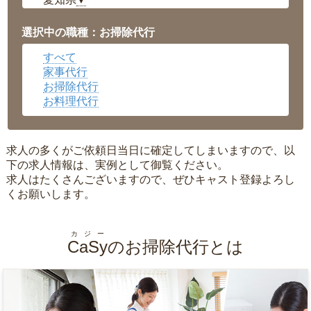
▼
福井県
▼
岡山県
▼
選択中の職種：お掃除代行
広島県
▼
すべて
沖縄県
▼
家事代行
お掃除代行
お料理代行
求人の多くがご依頼日当日に確定してしまいますので、以
下の求人情報は、実例として御覧ください。
求人はたくさんございますので、ぜひキャスト登録よろし
くお願いします。
カジー
CaSy
のお掃除代行とは