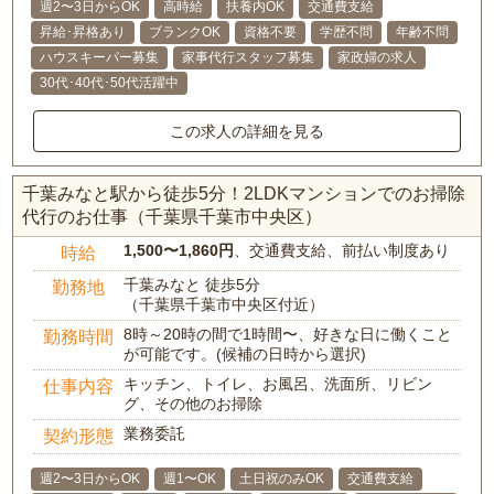
週2〜3日からOK
高時給
扶養内OK
交通費支給
昇給･昇格あり
ブランクOK
資格不要
学歴不問
年齢不問
ハウスキーパー募集
家事代行スタッフ募集
家政婦の求人
30代･40代･50代活躍中
この求人の詳細を見る
千葉みなと駅から徒歩5分！2LDKマンションでのお掃除
代行のお仕事（千葉県千葉市中央区）
1,500〜1,860円
、交通費支給、前払い制度あり
時給
千葉みなと 徒歩5分
勤務地
（千葉県千葉市中央区付近）
8時～20時の間で1時間〜、好きな日に働くこと
勤務時間
が可能です。(候補の日時から選択)
キッチン、トイレ、お風呂、洗面所、リビン
仕事内容
グ、その他のお掃除
業務委託
契約形態
週2〜3日からOK
週1〜OK
土日祝のみOK
交通費支給