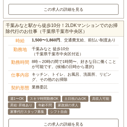
この求人の詳細を見る
千葉みなと駅から徒歩10分！2LDKマンションでのお掃
除代行のお仕事（千葉県千葉市中央区）
1,500〜1,860円
、交通費支給、前払い制度あり
時給
千葉みなと 徒歩10分
勤務地
（千葉県千葉市中央区付近）
8時～20時の間で1時間〜、好きな日に働くこと
勤務時間
が可能です。(候補の日時から選択)
キッチン、トイレ、お風呂、洗面所、リビン
仕事内容
グ、その他のお掃除
業務委託
契約形態
週1〜OK
スキマ時間勤務OK
土日祝のみOK
高収入可能
昇給･昇格あり
年齢不問
家政婦の求人
家事代行スタッフ募集
シフト自由
この求人の詳細を見る