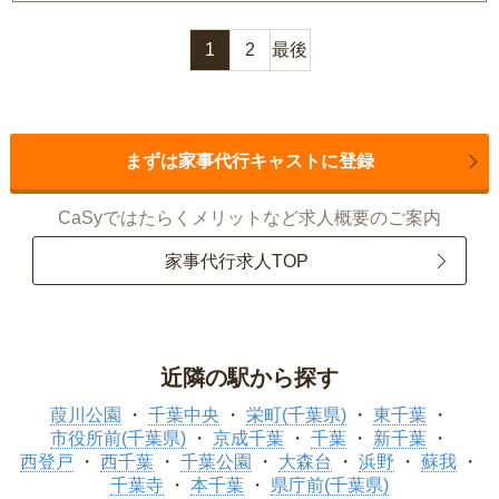
1
2
最後
まずは家事代行キャストに登録
CaSyではたらくメリットなど求人概要のご案内
家事代行求人TOP
近隣の駅から探す
葭川公園
千葉中央
栄町(千葉県)
東千葉
市役所前(千葉県)
京成千葉
千葉
新千葉
西登戸
西千葉
千葉公園
大森台
浜野
蘇我
千葉寺
本千葉
県庁前(千葉県)