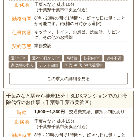
千葉みなと 徒歩10分
勤務地
（千葉県千葉市中央区付近）
8時～20時の間で1時間〜、好きな日に働くこと
勤務時間
が可能です。(候補の日時から選択)
キッチン、トイレ、お風呂、洗面所、リビン
仕事内容
グ、その他のお掃除
業務委託
契約形態
週1〜OK
週2〜3日からOK
高時給
扶養内OK
資格不要
家政婦の求人
シフト自由
30代･40代･50代活躍中
この求人の詳細を見る
千葉みなと駅から徒歩15分！3LDKマンションでのお掃
除代行のお仕事（千葉県千葉市美浜区）
1,500〜1,860円
、交通費支給、前払い制度あり
時給
千葉みなと 徒歩15分
勤務地
（千葉県千葉市美浜区付近）
8時～20時の間で1時間〜、好きな日に働くこと
勤務時間