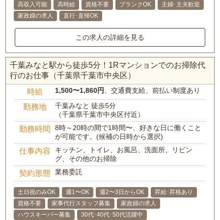
高収入可能
高時給
資格不要
ブランクOK
主婦･主夫歓迎
家政婦の求人
直行･直帰OK
この求人の詳細を見る
千葉みなと駅から徒歩5分！1Rマンションでのお掃除代
行のお仕事（千葉県千葉市中央区）
1,500〜1,860円
、交通費支給、前払い制度あり
時給
千葉みなと 徒歩5分
勤務地
（千葉県千葉市中央区付近）
8時～20時の間で1時間〜、好きな日に働くこと
勤務時間
が可能です。(候補の日時から選択)
キッチン、トイレ、お風呂、洗面所、リビン
仕事内容
グ、その他のお掃除
業務委託
契約形態
土日祝のみOK
週1〜OK
週2〜3日からOK
昇給･昇格あり
資格不要
家事代行スタッフ募集
家政婦の求人
ハウスキーパー募集
30代･40代･50代活躍中