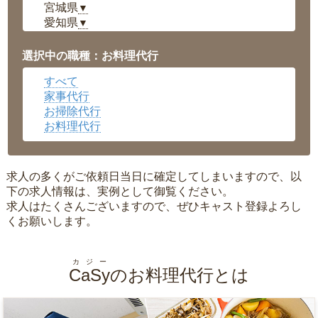
宮城県
▼
愛知県
▼
福井県
▼
岡山県
▼
選択中の職種：お料理代行
広島県
▼
すべて
沖縄県
▼
家事代行
お掃除代行
お料理代行
求人の多くがご依頼日当日に確定してしまいますので、以
下の求人情報は、実例として御覧ください。
求人はたくさんございますので、ぜひキャスト登録よろし
くお願いします。
カジー
CaSy
のお料理代行とは