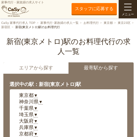
家事代行・家政婦の求人サイト
スタッフに応募する
メニュー
CaSy 家事代行求人 TOP
家事代行･家政婦の求人一覧
お料理代行
東京都
東京23区
新宿区
新宿(東京メトロ)駅のお料理代行
新宿(東京メトロ)駅のお料理代行の求
人一覧
エリアから探す
最寄駅から探す
選択中の駅：新宿(東京メトロ)駅
東京都
▼
神奈川県
▼
千葉県
▼
埼玉県
▼
大阪府
▼
兵庫県
▼
京都府
▼