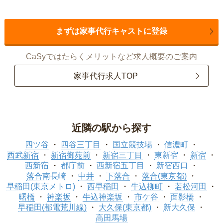
まずは家事代行キャストに登録
CaSyではたらくメリットなど求人概要のご案内
家事代行求人TOP
近隣の駅から探す
四ツ谷
四谷三丁目
国立競技場
信濃町
西武新宿
新宿御苑前
新宿三丁目
東新宿
新宿
西新宿
都庁前
西新宿五丁目
新宿西口
落合南長崎
中井
下落合
落合(東京都)
早稲田(東京メトロ)
西早稲田
牛込柳町
若松河田
曙橋
神楽坂
牛込神楽坂
市ケ谷
面影橋
早稲田(都電荒川線)
大久保(東京都)
新大久保
高田馬場