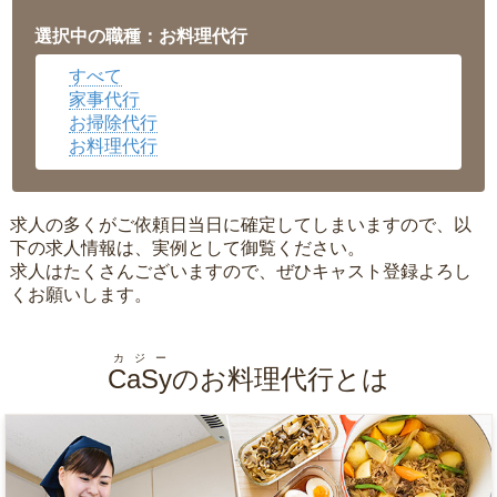
愛知県
▼
福井県
▼
選択中の職種：お料理代行
岡山県
▼
すべて
広島県
▼
家事代行
沖縄県
▼
お掃除代行
お料理代行
求人の多くがご依頼日当日に確定してしまいますので、以
下の求人情報は、実例として御覧ください。
求人はたくさんございますので、ぜひキャスト登録よろし
くお願いします。
カジー
CaSy
のお料理代行とは