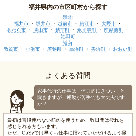
福井県内の市区町村から探す
嶺北
:
福井市
坂井市
越前市
鯖江市
大野市
あわら市
勝山市
越前町
永平寺町
南越前町
池田町
嶺南
:
敦賀市
小浜市
若狭町
高浜町
美浜町
おおい町
よくある質問
家事代行の仕事は「体力的にきつい」と
聞きますが、運動が苦手でも大丈夫です
か？
最初は普段使わない筋肉を使うため、数日間は疲れを
感じられる方もいます。
ただ、CaSyでは早くお仕事に慣れていただけるよう掃