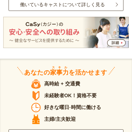
働いているキャストについて詳しく見る
スキル
あなたの
家事力
を活かせます
高時給 + 交通費
未経験者OK！資格不要
好きな曜日·時間に働ける
主婦/主夫歓迎