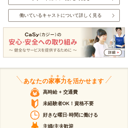
働いているキャストについて詳しく見る
スキル
あなたの
家事力
を活かせます
高時給 + 交通費
未経験者OK！資格不要
好きな曜日·時間に働ける
主婦/主夫歓迎