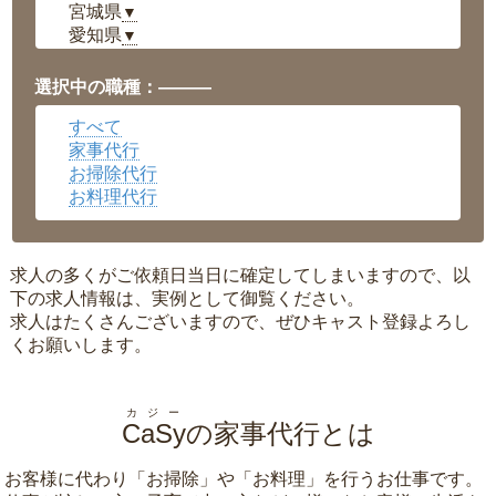
宮城県
▼
愛知県
▼
福井県
▼
岡山県
▼
選択中の職種：———
広島県
▼
すべて
沖縄県
▼
家事代行
お掃除代行
お料理代行
求人の多くがご依頼日当日に確定してしまいますので、以
下の求人情報は、実例として御覧ください。
求人はたくさんございますので、ぜひキャスト登録よろし
くお願いします。
カジー
CaSy
の家事代行とは
お客様に代わり「
お掃除
」や「
お料理
」を行うお仕事です。