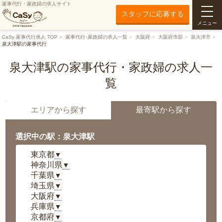
家事代行・家政婦の求人サイト
スタッフに応募する
メニュー
CaSy 家事代行求人 TOP
家事代行･家政婦の求人一覧
大阪府
大阪府市部
泉大津市
泉大津駅の家事代行
泉大津駅の家事代行・家政婦の求人一
覧
エリアから探す
最寄駅から探す
選択中の駅：泉大津駅
東京都
▼
神奈川県
▼
千葉県
▼
埼玉県
▼
大阪府
▼
兵庫県
▼
京都府
▼