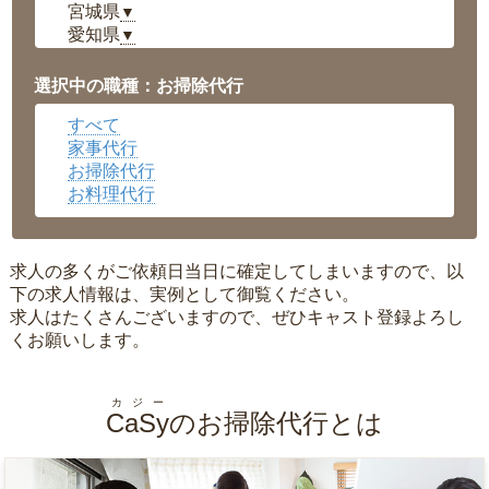
宮城県
▼
愛知県
▼
福井県
▼
岡山県
▼
選択中の職種：お掃除代行
広島県
▼
すべて
沖縄県
▼
家事代行
お掃除代行
お料理代行
求人の多くがご依頼日当日に確定してしまいますので、以
下の求人情報は、実例として御覧ください。
求人はたくさんございますので、ぜひキャスト登録よろし
くお願いします。
カジー
CaSy
のお掃除代行とは