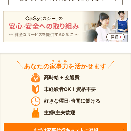
スキル
あなたの
家事力
を活かせます
高時給 + 交通費
未経験者OK！資格不要
好きな曜日·時間に働ける
主婦/主夫歓迎
まずは家事代行キャストに登録