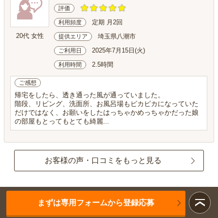
評価
定期 月2回
利用頻度
20代 女性
埼玉県八潮市
提供エリア
2025年7月15日(火)
ご利用日
2.5時間
利用時間
ご感想
帰宅をしたら、透き通った風が通っていました。
階段、リビング、洗面所、お風呂場もピカピカになっていた
だけではなく、お願いをしたはっちゃかめっちゃかだった娘
の部屋もとってもとても綺麗...
お客様の声・口コミをもっと見る
まずは専用フォームから登録応募