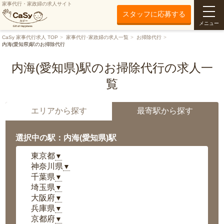
家事代行・家政婦の求人サイト
スタッフに応募する
メニュー
CaSy 家事代行求人 TOP
家事代行･家政婦の求人一覧
お掃除代行
内海(愛知県)駅のお掃除代行
内海(愛知県)駅のお掃除代行の求人一
覧
エリアから探す
最寄駅から探す
選択中の駅：内海(愛知県)駅
東京都
▼
神奈川県
▼
千葉県
▼
埼玉県
▼
大阪府
▼
兵庫県
▼
京都府
▼