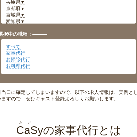
兵庫県
▼
京都府
▼
宮城県
▼
愛知県
▼
福井県
▼
選択中の職種：———
岡山県
▼
広島県
▼
すべて
沖縄県
▼
家事代行
お掃除代行
お料理代行
日当日に確定してしまいますので、以下の求人情報は、実例と
いますので、ぜひキャスト登録よろしくお願いします。
カジー
CaSy
の家事代行とは