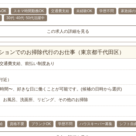
OK
スキマ時間勤務OK
交通費支給
未経験OK
学歴不問
家政婦の
30代･40代･50代活躍中
この求人の詳細を見る
ンションでのお掃除代行のお仕事（東京都千代田区）
交通費支給、前払い制度あり
付近）
で1時間〜、好きな日に働くことが可能です。(候補の日時から選択)
、お風呂、洗面所、リビング、その他のお掃除
給
資格不要
ブランクOK
学歴不問
ハウスキーパー募集
シフト自