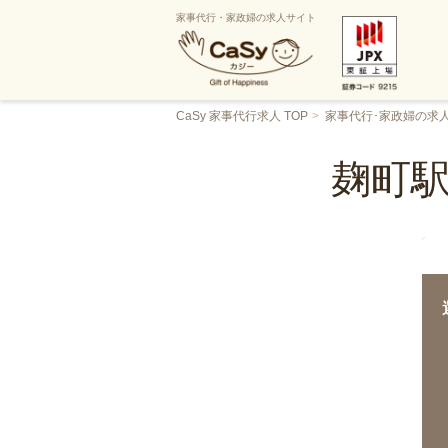
家事代行・家政婦の求人サイト
CaSy 家事代行求人 TOP
家事代行･家政婦の求
麹町