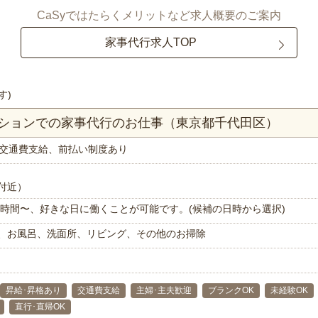
CaSyではたらくメリットなど求人概要のご案内
家事代行求人TOP
す)
ンションでの家事代行のお仕事（東京都千代田区）
交通費支給、前払い制度あり
付近）
で1時間〜、好きな日に働くことが可能です。(候補の日時から選択)
、お風呂、洗面所、リビング、その他のお掃除
昇給･昇格あり
交通費支給
主婦･主夫歓迎
ブランクOK
未経験OK
直行･直帰OK