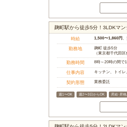
麹町駅から徒歩5分！3LDKマ
1,500〜1,860円
、
時給
麹町 徒歩5分
勤務地
（東京都千代田区
8時～20時の間
勤務時間
キッチン、トイレ
仕事内容
業務委託
契約形態
週1〜OK
週2〜3日からOK
昇給･昇格
麹町駅から徒歩5分！2LDKマ