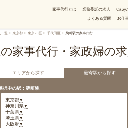
家事代行とは
業務委託の求人
CaS
よくある質問
お仕事
人一覧
東京都
東京23区
千代田区
麹町駅の家事代行
駅の家事代行・家政婦の求
エリアから探す
最寄駅から探す
選択中の駅：麹町駅
東京都
▼
神奈川県
▼
千葉県
▼
埼玉県
▼
大阪府
▼