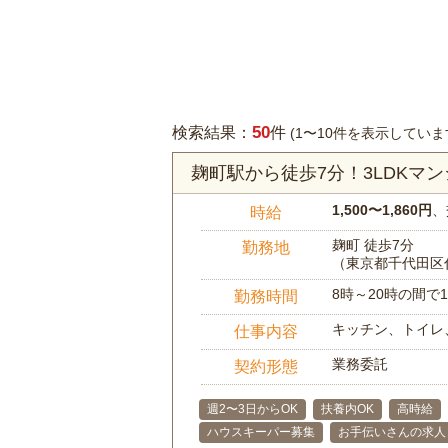
50
検索結果：
件
(1〜10件を表示していま
麹町駅から徒歩7分！3LDKマ
1,500〜1,860円
、
時給
麹町 徒歩7分
勤務地
（東京都千代田区
8時～20時の間
勤務時間
キッチン、トイレ
仕事内容
業務委託
契約形態
週2〜3日からOK
扶養内OK
高時給
ハウスキーパー募集
お手伝いさんの求人