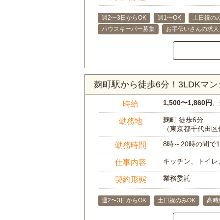
週2〜3日からOK
週1〜OK
土日祝のみ
ハウスキーパー募集
お手伝いさんの求人
麹町駅から徒歩6分！3LDKマ
1,500〜1,860円
、
時給
麹町 徒歩6分
勤務地
（東京都千代田区
8時～20時の間
勤務時間
キッチン、トイレ
仕事内容
業務委託
契約形態
週2〜3日からOK
土日祝のみOK
高時