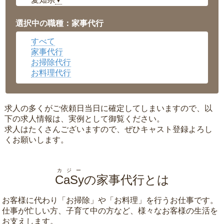
▼
福井県
▼
岡山県
▼
選択中の職種：家事代行
広島県
▼
すべて
沖縄県
▼
家事代行
お掃除代行
お料理代行
求人の多くがご依頼日当日に確定してしまいますので、以
下の求人情報は、実例として御覧ください。
求人はたくさんございますので、ぜひキャスト登録よろし
くお願いします。
カジー
CaSy
の家事代行とは
お客様に代わり「
お掃除
」や「
お料理
」を行うお仕事です。
仕事が忙しい方、子育て中の方など、様々なお客様の生活を
お支えします。