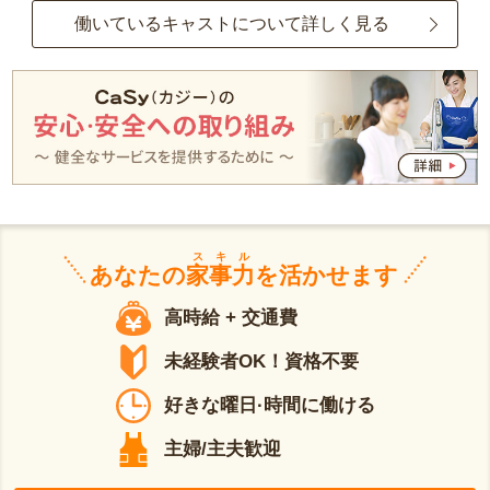
働いているキャストについて詳しく見る
スキル
あなたの
家事力
を活かせます
高時給 + 交通費
未経験者OK！資格不要
好きな曜日·時間に働ける
主婦/主夫歓迎