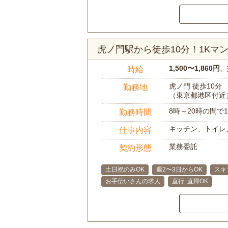
虎ノ門駅から徒歩10分！1K
1,500〜1,860円
、
時給
虎ノ門 徒歩10分
勤務地
（東京都港区付近
8時～20時の間
勤務時間
キッチン、トイレ
仕事内容
業務委託
契約形態
土日祝のみOK
週2〜3日からOK
スキ
お手伝いさんの求人
直行･直帰OK