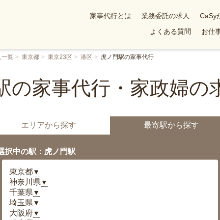
家事代行とは
業務委託の求人
CaS
よくある質問
お仕事
人一覧
東京都
東京23区
港区
虎ノ門駅の家事代行
駅の家事代行・家政婦の
エリアから探す
最寄駅から探す
選択中の駅：虎ノ門駅
東京都
▼
神奈川県
▼
千葉県
▼
埼玉県
▼
大阪府
▼