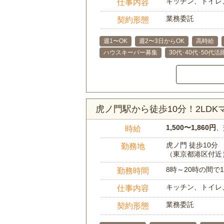
キッチン、トイレ
仕事内容
業務委託
契約形態
週1〜OK
週2〜3日からOK
高時給
ハウスキーパー募集
30代･40代･50代活
虎ノ門駅から徒歩10分！2LD
1,500〜1,860円
、
時給
虎ノ門 徒歩10分
勤務地
（東京都港区付近
8時～20時の間
勤務時間
キッチン、トイレ
仕事内容
業務委託
契約形態