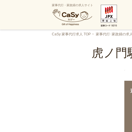
家事代行・家政婦の求人サイト
CaSy 家事代行求人 TOP
家事代行･家政婦の求
虎ノ門