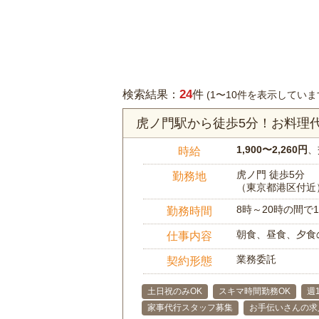
24
検索結果：
件
(1〜10件を表示していま
虎ノ門駅から徒歩5分！お料理
1,900〜2,260円
、
時給
虎ノ門 徒歩5分
勤務地
（東京都港区付近
8時～20時の間
勤務時間
朝食、昼食、夕食
仕事内容
業務委託
契約形態
土日祝のみOK
スキマ時間勤務OK
週
家事代行スタッフ募集
お手伝いさんの求