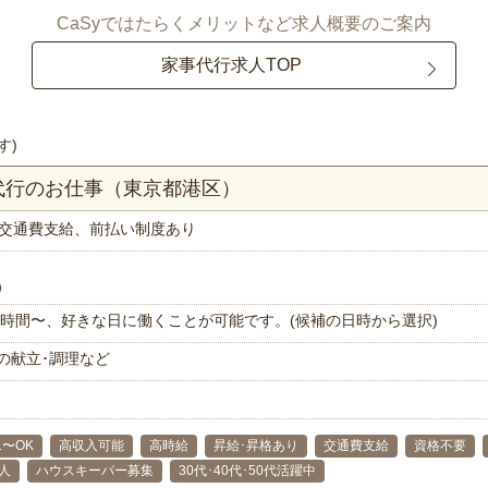
CaSyではたらくメリットなど求人概要のご案内
家事代行求人TOP
す)
代行のお仕事（東京都港区）
交通費支給、前払い制度あり
）
で1時間〜、好きな日に働くことが可能です。(候補の日時から選択)
の献立･調理など
1〜OK
高収入可能
高時給
昇給･昇格あり
交通費支給
資格不要
人
ハウスキーパー募集
30代･40代･50代活躍中