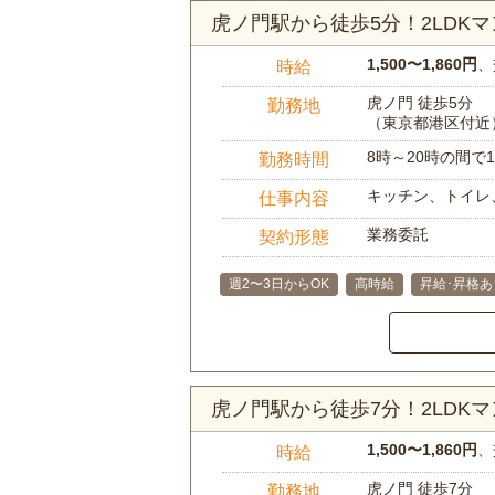
虎ノ門駅から徒歩5分！2LDK
1,500〜1,860円
、
時給
虎ノ門 徒歩5分
勤務地
（東京都港区付近
8時～20時の間
勤務時間
キッチン、トイレ
仕事内容
業務委託
契約形態
週2〜3日からOK
高時給
昇給･昇格あ
虎ノ門駅から徒歩7分！2LDK
1,500〜1,860円
、
時給
虎ノ門 徒歩7分
勤務地