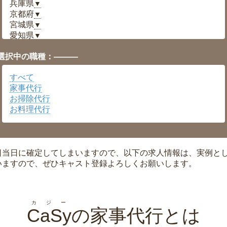
兵庫県
▼
京都府
▼
宮城県
▼
愛知県
▼
福井県
▼
選択中の職種：———
岡山県
▼
広島県
▼
すべて
沖縄県
▼
家事代行
お掃除代行
お料理代行
日当日に確定してしまいますので、以下の求人情報は、実例と
いますので、ぜひキャスト登録よろしくお願いします。
カジー
CaSy
の家事代行とは