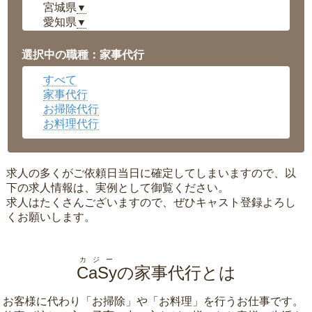
宮城県
▼
愛知県
▼
福井県
▼
岡山県
▼
選択中の職種：家事代行
広島県
▼
すべて
沖縄県
▼
家事代行
お掃除代行
お料理代行
求人の多くがご依頼日当日に確定してしまいますので、以
下の求人情報は、実例として御覧ください。
求人はたくさんございますので、ぜひキャスト登録よろし
くお願いします。
カジー
CaSy
の家事代行とは
お客様に代わり「
お掃除
」や「
お料理
」を行うお仕事です。