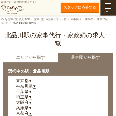
家事代行・家政婦の求人サイト
スタッフに応募する
メニュー
CaSy 家事代行求人 TOP
家事代行･家政婦の求人一覧
家事代行
東京都
東京23区
品川区
北品川駅の家事代行
北品川駅の家事代行・家政婦の求人一
覧
エリアから探す
最寄駅から探す
選択中の駅：北品川駅
東京都
▼
神奈川県
▼
千葉県
▼
埼玉県
▼
大阪府
▼
兵庫県
▼
京都府
▼