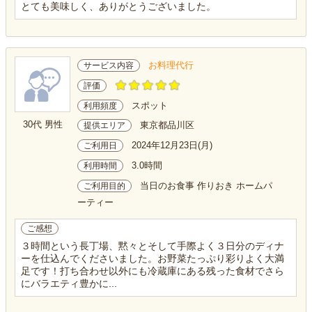
とても美味しく、ありがとうございました。
お料理代行
サービス内容
評価
スポット
利用頻度
30代 男性
東京都品川区
提供エリア
2024年12月23日(月)
ご利用日
3.0時間
利用時間
当日のお食事 作りおき ホームパ
ご利用目的
ーティー
ご感想
３時間という長丁場、黙々とそして手際よく３日分のディナ
ーを仕込んでくださいました。お野菜たっぷり彩りよく大満
足です！打ち合わせ以外にも冷蔵庫にある残った食材でさら
にバラエティ豊かに...