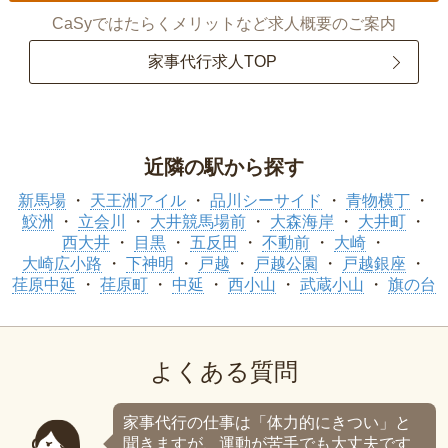
CaSyではたらくメリットなど求人概要のご案内
家事代行求人TOP
近隣の駅から探す
新馬場
天王洲アイル
品川シーサイド
青物横丁
鮫洲
立会川
大井競馬場前
大森海岸
大井町
西大井
目黒
五反田
不動前
大崎
大崎広小路
下神明
戸越
戸越公園
戸越銀座
荏原中延
荏原町
中延
西小山
武蔵小山
旗の台
よくある質問
家事代行の仕事は「体力的にきつい」と
聞きますが、運動が苦手でも大丈夫です