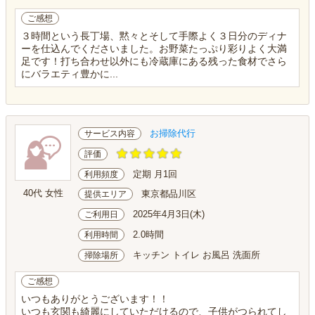
ご感想
３時間という長丁場、黙々とそして手際よく３日分のディナ
ーを仕込んでくださいました。お野菜たっぷり彩りよく大満
足です！打ち合わせ以外にも冷蔵庫にある残った食材でさら
にバラエティ豊かに...
お掃除代行
サービス内容
評価
定期 月1回
利用頻度
40代 女性
東京都品川区
提供エリア
2025年4月3日(木)
ご利用日
2.0時間
利用時間
キッチン トイレ お風呂 洗面所
掃除場所
ご感想
いつもありがとうございます！！
いつも玄関も綺麗にしていただけるので、子供がつられてし