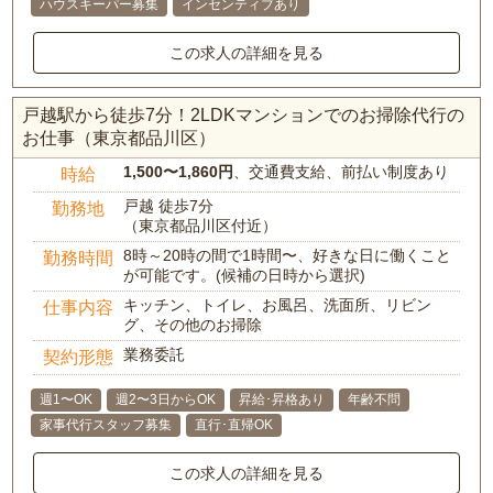
ハウスキーパー募集
インセンティブあり
この求人の詳細を見る
戸越駅から徒歩7分！2LDKマンションでのお掃除代行の
お仕事（東京都品川区）
1,500〜1,860円
、交通費支給、前払い制度あり
時給
戸越 徒歩7分
勤務地
（東京都品川区付近）
8時～20時の間で1時間〜、好きな日に働くこと
勤務時間
が可能です。(候補の日時から選択)
キッチン、トイレ、お風呂、洗面所、リビン
仕事内容
グ、その他のお掃除
業務委託
契約形態
週1〜OK
週2〜3日からOK
昇給･昇格あり
年齢不問
家事代行スタッフ募集
直行･直帰OK
この求人の詳細を見る