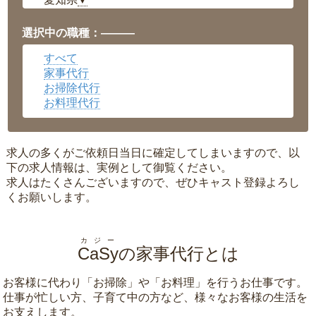
▼
福井県
▼
岡山県
▼
選択中の職種：———
広島県
▼
すべて
沖縄県
▼
家事代行
お掃除代行
お料理代行
求人の多くがご依頼日当日に確定してしまいますので、以
下の求人情報は、実例として御覧ください。
求人はたくさんございますので、ぜひキャスト登録よろし
くお願いします。
カジー
CaSy
の家事代行とは
お客様に代わり「
お掃除
」や「
お料理
」を行うお仕事です。
仕事が忙しい方、子育て中の方など、様々なお客様の生活を
お支えします。