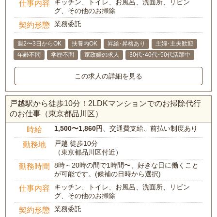
キッチン、トイレ、お風呂、洗面所、リビン
仕事内容
グ、その他のお掃除
業務委託
契約形態
週2〜3日からOK
扶養内OK
昇給･昇格あり
主婦･主夫歓迎
年齢不問
学歴不問
家政婦の求人
30代･40代･50代活躍中
この求人の詳細を見る
戸越駅から徒歩10分！2LDKマンションでのお掃除代行
のお仕事（東京都品川区）
1,500〜1,860円
、交通費支給、前払い制度あり
時給
戸越 徒歩10分
勤務地
（東京都品川区付近）
8時～20時の間で1時間〜、好きな日に働くこと
勤務時間
が可能です。(候補の日時から選択)
キッチン、トイレ、お風呂、洗面所、リビン
仕事内容
グ、その他のお掃除
業務委託
契約形態