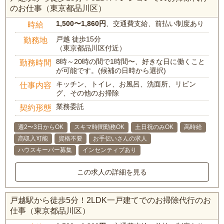
のお仕事（東京都品川区）
1,500〜1,860円
、交通費支給、前払い制度あり
時給
戸越 徒歩15分
勤務地
（東京都品川区付近）
8時～20時の間で1時間〜、好きな日に働くこと
勤務時間
が可能です。(候補の日時から選択)
キッチン、トイレ、お風呂、洗面所、リビン
仕事内容
グ、その他のお掃除
業務委託
契約形態
週2〜3日からOK
スキマ時間勤務OK
土日祝のみOK
高時給
高収入可能
資格不要
お手伝いさんの求人
ハウスキーパー募集
インセンティブあり
この求人の詳細を見る
戸越駅から徒歩5分！2LDK一戸建てでのお掃除代行のお
仕事（東京都品川区）