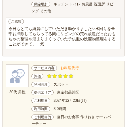
キッチン トイレ お風呂 洗面所 リビ
掃除場所
ング その他
ご感想
今日もとても綺麗にしていただき助かりました✨水回りを全
部お掃除してもらってる間にリビングの荒れ放題だったおも
ちゃの整理や溜まりまくっていた子供服の洗濯物整理をする
ことができて、一気...
お料理代行
サービス内容
評価
スポット
利用頻度
30代 男性
東京都品川区
提供エリア
2024年12月23日(月)
ご利用日
3.0時間
利用時間
当日のお食事 作りおき ホームパ
ご利用目的
ーティー