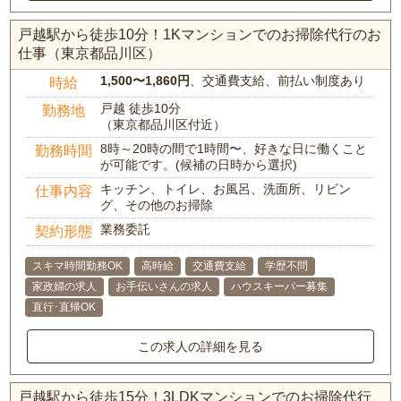
戸越駅から徒歩10分！1Kマンションでのお掃除代行のお
仕事（東京都品川区）
1,500〜1,860円
、交通費支給、前払い制度あり
時給
戸越 徒歩10分
勤務地
（東京都品川区付近）
8時～20時の間で1時間〜、好きな日に働くこと
勤務時間
が可能です。(候補の日時から選択)
キッチン、トイレ、お風呂、洗面所、リビン
仕事内容
グ、その他のお掃除
業務委託
契約形態
スキマ時間勤務OK
高時給
交通費支給
学歴不問
家政婦の求人
お手伝いさんの求人
ハウスキーパー募集
直行･直帰OK
この求人の詳細を見る
戸越駅から徒歩15分！3LDKマンションでのお掃除代行