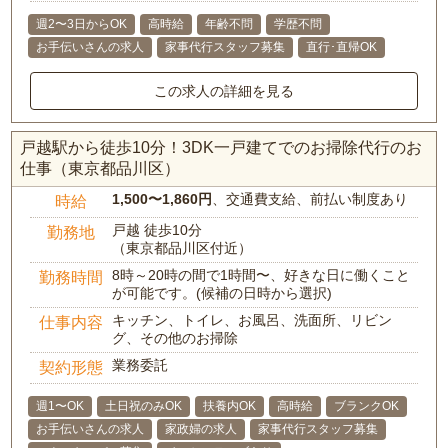
週2〜3日からOK
高時給
年齢不問
学歴不問
お手伝いさんの求人
家事代行スタッフ募集
直行･直帰OK
この求人の詳細を見る
戸越駅から徒歩10分！3DK一戸建てでのお掃除代行のお
仕事（東京都品川区）
1,500〜1,860円
、交通費支給、前払い制度あり
時給
戸越 徒歩10分
勤務地
（東京都品川区付近）
8時～20時の間で1時間〜、好きな日に働くこと
勤務時間
が可能です。(候補の日時から選択)
キッチン、トイレ、お風呂、洗面所、リビン
仕事内容
グ、その他のお掃除
業務委託
契約形態
週1〜OK
土日祝のみOK
扶養内OK
高時給
ブランクOK
お手伝いさんの求人
家政婦の求人
家事代行スタッフ募集