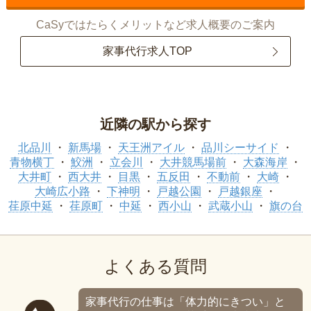
CaSyではたらくメリットなど求人概要のご案内
家事代行求人TOP
近隣の駅から探す
北品川
新馬場
天王洲アイル
品川シーサイド
青物横丁
鮫洲
立会川
大井競馬場前
大森海岸
大井町
西大井
目黒
五反田
不動前
大崎
大崎広小路
下神明
戸越公園
戸越銀座
荏原中延
荏原町
中延
西小山
武蔵小山
旗の台
よくある質問
家事代行の仕事は「体力的にきつい」と