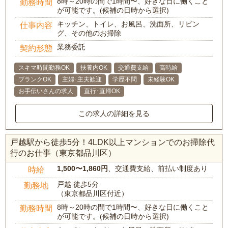
8時～20時の間で1時間〜、好きな日に働くこと
勤務時間
が可能です。(候補の日時から選択)
キッチン、トイレ、お風呂、洗面所、リビン
仕事内容
グ、その他のお掃除
業務委託
契約形態
スキマ時間勤務OK
扶養内OK
交通費支給
高時給
ブランクOK
主婦･主夫歓迎
学歴不問
未経験OK
お手伝いさんの求人
直行･直帰OK
この求人の詳細を見る
戸越駅から徒歩5分！4LDK以上マンションでのお掃除代
行のお仕事（東京都品川区）
1,500〜1,860円
、交通費支給、前払い制度あり
時給
戸越 徒歩5分
勤務地
（東京都品川区付近）
8時～20時の間で1時間〜、好きな日に働くこと
勤務時間
が可能です。(候補の日時から選択)