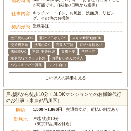
勤務時間
が可能です。(候補の日時から選択)
キッチン、トイレ、お風呂、洗面所、リビン
仕事内容
グ、その他のお掃除
業務委託
契約形態
土日祝のみOK
週2〜3日からOK
スキマ時間勤務OK
交通費支給
扶養内OK
高収入可能
昇給･昇格あり
未経験OK
主婦･主夫歓迎
資格不要
学歴不問
家事代行スタッフ募集
お手伝いさんの求人
ハウスキーパー募集
シフト自由
この求人の詳細を見る
戸越駅から徒歩10分！3LDKマンションでのお掃除代行
のお仕事（東京都品川区）
1,500〜1,860円
、交通費支給、前払い制度あり
時給
戸越 徒歩10分
勤務地
（東京都品川区付近）