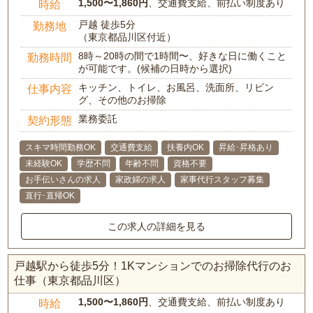
1,500〜1,860円
、交通費支給、前払い制度あり
時給
戸越 徒歩5分
勤務地
（東京都品川区付近）
8時～20時の間で1時間〜、好きな日に働くこと
勤務時間
が可能です。(候補の日時から選択)
キッチン、トイレ、お風呂、洗面所、リビン
仕事内容
グ、その他のお掃除
業務委託
契約形態
スキマ時間勤務OK
交通費支給
扶養内OK
昇給･昇格あり
未経験OK
学歴不問
年齢不問
資格不要
お手伝いさんの求人
家政婦の求人
家事代行スタッフ募集
直行･直帰OK
この求人の詳細を見る
戸越駅から徒歩5分！1Kマンションでのお掃除代行のお
仕事（東京都品川区）
1,500〜1,860円
、交通費支給、前払い制度あり
時給