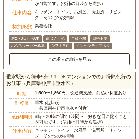
が可能です。(候補の日時から選択)
キッチン、トイレ、お風呂、洗面所、リビン
仕事内容
グ、その他のお掃除
業務委託
契約形態
週2〜3日からOK
高収入可能
年齢不問
資格不要
ハウスキーパー募集
シフト自由
インセンティブあり
この求人の詳細を見る
垂水駅から徒歩5分！1LDKマンションでのお掃除代行の
お仕事（兵庫県神戸市垂水区）
1,500〜1,860円
、交通費支給、前払い制度あり
時給
垂水 徒歩5分
勤務地
（兵庫県神戸市垂水区付近）
8時～20時の間で1時間〜、好きな日に働くこと
勤務時間
が可能です。(候補の日時から選択)
キッチン、トイレ、お風呂、洗面所、リビン
仕事内容
グ、その他のお掃除