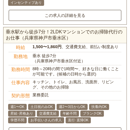
インセンティブあり
この求人の詳細を見る
垂水駅から徒歩7分！2LDKマンションでのお掃除代行の
お仕事（兵庫県神戸市垂水区）
1,500〜1,860円
、交通費支給、前払い制度あり
時給
垂水 徒歩7分
勤務地
（兵庫県神戸市垂水区付近）
8時～20時の間で1時間〜、好きな日に働くこと
勤務時間
が可能です。(候補の日時から選択)
キッチン、トイレ、お風呂、洗面所、リビン
仕事内容
グ、その他のお掃除
業務委託
契約形態
週1〜OK
土日祝のみOK
週2〜3日からOK
扶養内OK
昇給･昇格あり
交通費支給
年齢不問
ブランクOK
学歴不問
お手伝いさんの求人
直行･直帰OK