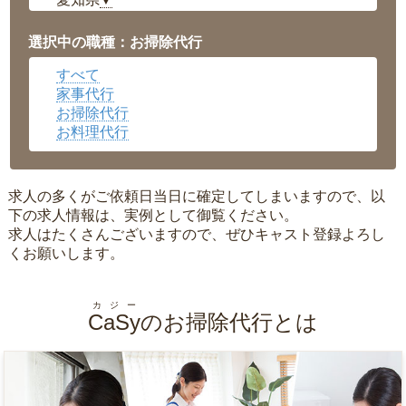
▼
福井県
▼
岡山県
▼
選択中の職種：お掃除代行
広島県
▼
すべて
沖縄県
▼
家事代行
お掃除代行
お料理代行
求人の多くがご依頼日当日に確定してしまいますので、以
下の求人情報は、実例として御覧ください。
求人はたくさんございますので、ぜひキャスト登録よろし
くお願いします。
カジー
CaSy
のお掃除代行とは