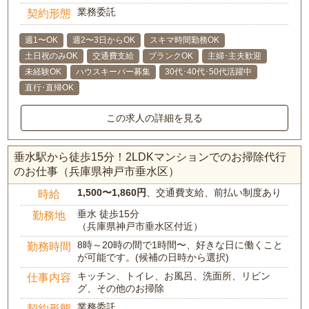
業務委託
契約形態
週1〜OK
週2〜3日からOK
スキマ時間勤務OK
土日祝のみOK
交通費支給
ブランクOK
主婦･主夫歓迎
未経験OK
ハウスキーパー募集
30代･40代･50代活躍中
直行･直帰OK
この求人の詳細を見る
垂水駅から徒歩15分！2LDKマンションでのお掃除代行
のお仕事（兵庫県神戸市垂水区）
1,500〜1,860円
、交通費支給、前払い制度あり
時給
垂水 徒歩15分
勤務地
（兵庫県神戸市垂水区付近）
8時～20時の間で1時間〜、好きな日に働くこと
勤務時間
が可能です。(候補の日時から選択)
キッチン、トイレ、お風呂、洗面所、リビン
仕事内容
グ、その他のお掃除
業務委託
契約形態