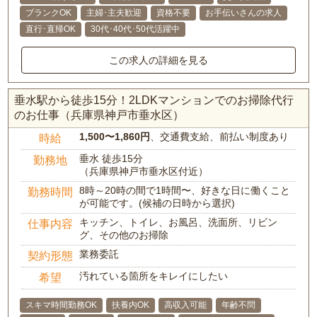
ブランクOK
主婦･主夫歓迎
資格不要
お手伝いさんの求人
直行･直帰OK
30代･40代･50代活躍中
この求人の詳細を見る
垂水駅から徒歩15分！2LDKマンションでのお掃除代行
のお仕事（兵庫県神戸市垂水区）
1,500〜1,860円
、交通費支給、前払い制度あり
時給
垂水 徒歩15分
勤務地
（兵庫県神戸市垂水区付近）
8時～20時の間で1時間〜、好きな日に働くこと
勤務時間
が可能です。(候補の日時から選択)
キッチン、トイレ、お風呂、洗面所、リビン
仕事内容
グ、その他のお掃除
業務委託
契約形態
汚れている箇所をキレイにしたい
希望
スキマ時間勤務OK
扶養内OK
高収入可能
年齢不問