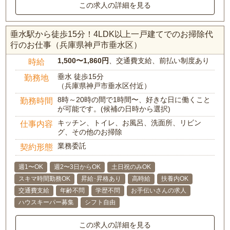
この求人の詳細を見る
垂水駅から徒歩15分！4LDK以上一戸建てでのお掃除代
行のお仕事（兵庫県神戸市垂水区）
1,500〜1,860円
、交通費支給、前払い制度あり
時給
垂水 徒歩15分
勤務地
（兵庫県神戸市垂水区付近）
8時～20時の間で1時間〜、好きな日に働くこと
勤務時間
が可能です。(候補の日時から選択)
キッチン、トイレ、お風呂、洗面所、リビン
仕事内容
グ、その他のお掃除
業務委託
契約形態
週1〜OK
週2〜3日からOK
土日祝のみOK
スキマ時間勤務OK
昇給･昇格あり
高時給
扶養内OK
交通費支給
年齢不問
学歴不問
お手伝いさんの求人
ハウスキーパー募集
シフト自由
この求人の詳細を見る