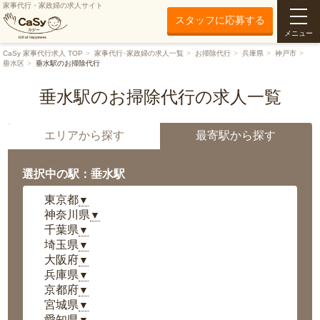
家事代行・家政婦の求人サイト
スタッフに応募する
メニュー
CaSy 家事代行求人 TOP
家事代行･家政婦の求人一覧
お掃除代行
兵庫県
神戸市
垂水区
垂水駅のお掃除代行
垂水駅のお掃除代行の求人一覧
エリアから探す
最寄駅から探す
選択中の駅：垂水駅
東京都
▼
神奈川県
▼
千葉県
▼
埼玉県
▼
大阪府
▼
兵庫県
▼
京都府
▼
宮城県
▼
愛知県