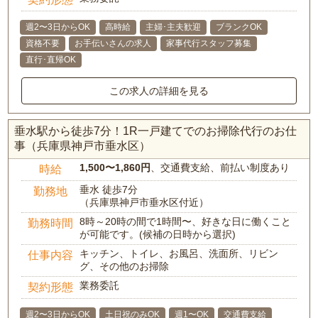
週2〜3日からOK
高時給
主婦･主夫歓迎
ブランクOK
資格不要
お手伝いさんの求人
家事代行スタッフ募集
直行･直帰OK
この求人の詳細を見る
垂水駅から徒歩7分！1R一戸建てでのお掃除代行のお仕
事（兵庫県神戸市垂水区）
1,500〜1,860円
、交通費支給、前払い制度あり
時給
垂水 徒歩7分
勤務地
（兵庫県神戸市垂水区付近）
8時～20時の間で1時間〜、好きな日に働くこと
勤務時間
が可能です。(候補の日時から選択)
キッチン、トイレ、お風呂、洗面所、リビン
仕事内容
グ、その他のお掃除
業務委託
契約形態
週2〜3日からOK
土日祝のみOK
週1〜OK
交通費支給