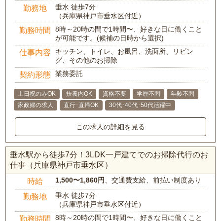
垂水 徒歩7分
勤務地
（兵庫県神戸市垂水区付近）
8時～20時の間で1時間〜、好きな日に働くこと
勤務時間
が可能です。(候補の日時から選択)
キッチン、トイレ、お風呂、洗面所、リビン
仕事内容
グ、その他のお掃除
業務委託
契約形態
土日祝のみOK
扶養内OK
資格不要
学歴不問
年齢不問
家政婦の求人
直行･直帰OK
30代･40代･50代活躍中
この求人の詳細を見る
垂水駅から徒歩7分！3LDK一戸建てでのお掃除代行のお
仕事（兵庫県神戸市垂水区）
1,500〜1,860円
、交通費支給、前払い制度あり
時給
垂水 徒歩7分
勤務地
（兵庫県神戸市垂水区付近）
8時～20時の間で1時間〜、好きな日に働くこと
勤務時間