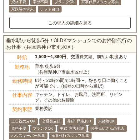
資格不要
学歴不問
ブランクOK
家事代行スタッフ募集
家政婦の求人
シフト自由
この求人の詳細を見る
垂水駅から徒歩5分！3LDKマンションでのお掃除代行の
お仕事（兵庫県神戸市垂水区）
1,500〜1,860円
、交通費支給、前払い制度あり
時給
垂水 徒歩5分
勤務地
（兵庫県神戸市垂水区付近）
8時～20時の間で1時間〜、好きな日に働くこと
勤務時間
が可能です。(候補の日時から選択)
キッチン、トイレ、お風呂、洗面所、リビン
仕事内容
グ、その他のお掃除
業務委託
契約形態
土日祝のみOK
交通費支給
昇給･昇格あり
未経験OK
資格不要
ブランクOK
主婦･主夫歓迎
お手伝いさんの求人
ハウスキーパー募集
家事代行スタッフ募集