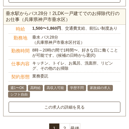
垂水駅からバス28分！2LDK一戸建てでのお掃除代行の
お仕事（兵庫県神戸市垂水区）
1,500〜1,860円
、交通費支給、前払い制度あり
時給
垂水 バス28分
勤務地
（兵庫県神戸市垂水区付近）
8時～20時の間で1時間〜、好きな日に働くこと
勤務時間
が可能です。(候補の日時から選択)
キッチン、トイレ、お風呂、洗面所、リビン
仕事内容
グ、その他のお掃除
業務委託
契約形態
週1〜OK
高時給
高収入可能
学歴不問
家政婦の求人
シフト自由
この求人の詳細を見る
1
2
最後