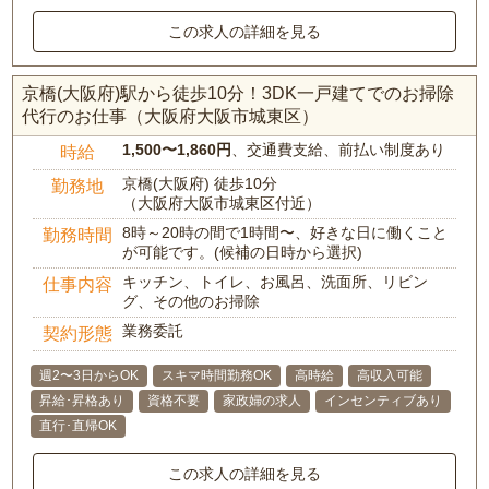
この求人の詳細を見る
京橋(大阪府)駅から徒歩10分！3DK一戸建てでのお掃除
代行のお仕事（大阪府大阪市城東区）
1,500〜1,860円
、交通費支給、前払い制度あり
時給
京橋(大阪府) 徒歩10分
勤務地
（大阪府大阪市城東区付近）
8時～20時の間で1時間〜、好きな日に働くこと
勤務時間
が可能です。(候補の日時から選択)
キッチン、トイレ、お風呂、洗面所、リビン
仕事内容
グ、その他のお掃除
業務委託
契約形態
週2〜3日からOK
スキマ時間勤務OK
高時給
高収入可能
昇給･昇格あり
資格不要
家政婦の求人
インセンティブあり
直行･直帰OK
この求人の詳細を見る