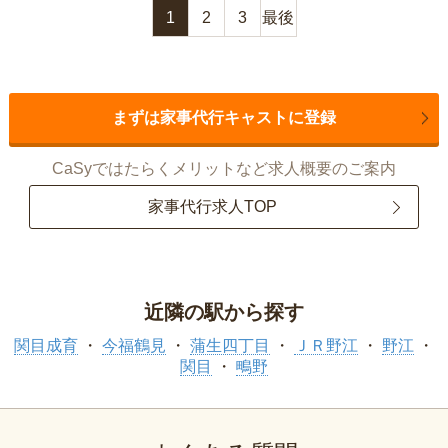
1
2
3
最後
まずは家事代行キャストに登録
CaSyではたらくメリットなど求人概要のご案内
家事代行求人TOP
近隣の駅から探す
関目成育
今福鶴見
蒲生四丁目
ＪＲ野江
野江
関目
鴫野