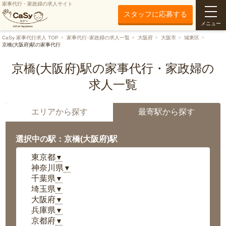
家事代行・家政婦の求人サイト
スタッフに応募する
メニュー
CaSy 家事代行求人 TOP
家事代行･家政婦の求人一覧
大阪府
大阪市
城東区
京橋(大阪府)駅の家事代行
京橋(大阪府)駅の家事代行・家政婦の
求人一覧
エリアから探す
最寄駅から探す
選択中の駅：京橋(大阪府)駅
東京都
▼
神奈川県
▼
千葉県
▼
埼玉県
▼
大阪府
▼
兵庫県
▼
京都府
▼