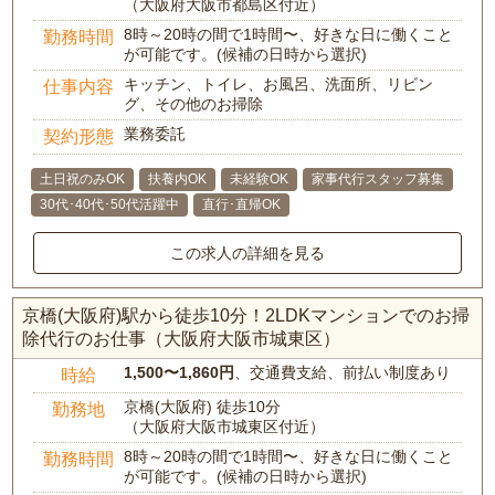
（大阪府大阪市都島区付近）
8時～20時の間で1時間〜、好きな日に働くこと
勤務時間
が可能です。(候補の日時から選択)
キッチン、トイレ、お風呂、洗面所、リビン
仕事内容
グ、その他のお掃除
業務委託
契約形態
土日祝のみOK
扶養内OK
未経験OK
家事代行スタッフ募集
30代･40代･50代活躍中
直行･直帰OK
この求人の詳細を見る
京橋(大阪府)駅から徒歩10分！2LDKマンションでのお掃
除代行のお仕事（大阪府大阪市城東区）
1,500〜1,860円
、交通費支給、前払い制度あり
時給
京橋(大阪府) 徒歩10分
勤務地
（大阪府大阪市城東区付近）
8時～20時の間で1時間〜、好きな日に働くこと
勤務時間
が可能です。(候補の日時から選択)