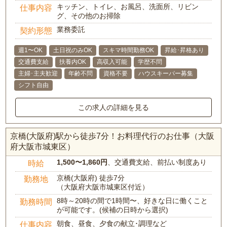
キッチン、トイレ、お風呂、洗面所、リビン
仕事内容
グ、その他のお掃除
業務委託
契約形態
週1〜OK
土日祝のみOK
スキマ時間勤務OK
昇給･昇格あり
交通費支給
扶養内OK
高収入可能
学歴不問
主婦･主夫歓迎
年齢不問
資格不要
ハウスキーパー募集
シフト自由
この求人の詳細を見る
京橋(大阪府)駅から徒歩7分！お料理代行のお仕事（大阪
府大阪市城東区）
1,500〜1,860円
、交通費支給、前払い制度あり
時給
京橋(大阪府) 徒歩7分
勤務地
（大阪府大阪市城東区付近）
8時～20時の間で1時間〜、好きな日に働くこと
勤務時間
が可能です。(候補の日時から選択)
朝食、昼食、夕食の献立･調理など
仕事内容