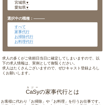
宮城県
▼
愛知県
▼
福井県
▼
岡山県
▼
選択中の職種：———
広島県
▼
すべて
沖縄県
▼
家事代行
お掃除代行
お料理代行
求人の多くがご依頼日当日に確定してしまいますので、以
下の求人情報は、実例として御覧ください。
求人はたくさんございますので、ぜひキャスト登録よろし
くお願いします。
カジー
CaSy
の家事代行とは
お客様に代わり「
お掃除
」や「
お料理
」を行うお仕事です。