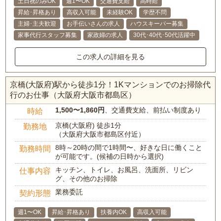
土日祝のみOK
週1〜OK
交通費支給
高時給
昇給･昇格あり
高収入可能
未経験OK
学歴不問
主婦･主夫歓迎
お手伝いさんの求人
ハウスキーパー募集
家事代行スタッフ募集
家政婦の求人
30代･40代･50代活躍中
この求人の詳細を見る
京橋(大阪府)駅から徒歩1分！1Kマンションでのお掃除代
行のお仕事（大阪府大阪市都島区）
1,500〜1,860円
、交通費支給、前払い制度あり
時給
京橋(大阪府) 徒歩1分
勤務地
（大阪府大阪市都島区付近）
8時～20時の間で1時間〜、好きな日に働くこと
勤務時間
が可能です。(候補の日時から選択)
キッチン、トイレ、お風呂、洗面所、リビン
仕事内容
グ、その他のお掃除
業務委託
契約形態
週1〜OK
昇給･昇格あり
扶養内OK
高収入可能