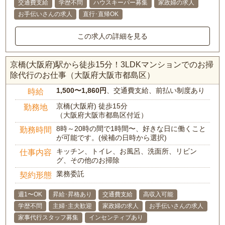
交通費支給
学歴不問
ハウスキーパー募集
家政婦の求人
お手伝いさんの求人
直行･直帰OK
この求人の詳細を見る
京橋(大阪府)駅から徒歩15分！3LDKマンションでのお掃
除代行のお仕事（大阪府大阪市都島区）
1,500〜1,860円
、交通費支給、前払い制度あり
時給
京橋(大阪府) 徒歩15分
勤務地
（大阪府大阪市都島区付近）
8時～20時の間で1時間〜、好きな日に働くこと
勤務時間
が可能です。(候補の日時から選択)
キッチン、トイレ、お風呂、洗面所、リビン
仕事内容
グ、その他のお掃除
業務委託
契約形態
週1〜OK
昇給･昇格あり
交通費支給
高収入可能
学歴不問
主婦･主夫歓迎
家政婦の求人
お手伝いさんの求人
家事代行スタッフ募集
インセンティブあり