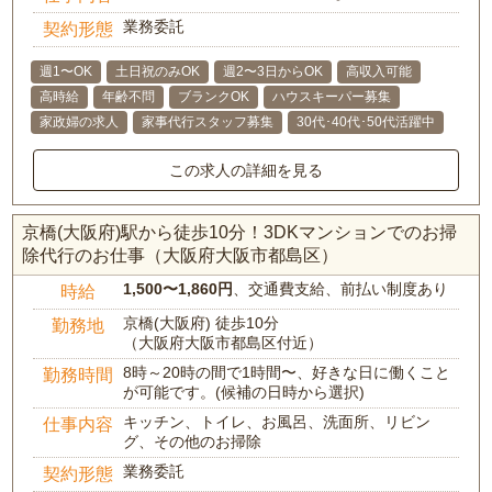
業務委託
契約形態
週1〜OK
土日祝のみOK
週2〜3日からOK
高収入可能
高時給
年齢不問
ブランクOK
ハウスキーパー募集
家政婦の求人
家事代行スタッフ募集
30代･40代･50代活躍中
この求人の詳細を見る
京橋(大阪府)駅から徒歩10分！3DKマンションでのお掃
除代行のお仕事（大阪府大阪市都島区）
1,500〜1,860円
、交通費支給、前払い制度あり
時給
京橋(大阪府) 徒歩10分
勤務地
（大阪府大阪市都島区付近）
8時～20時の間で1時間〜、好きな日に働くこと
勤務時間
が可能です。(候補の日時から選択)
キッチン、トイレ、お風呂、洗面所、リビン
仕事内容
グ、その他のお掃除
業務委託
契約形態