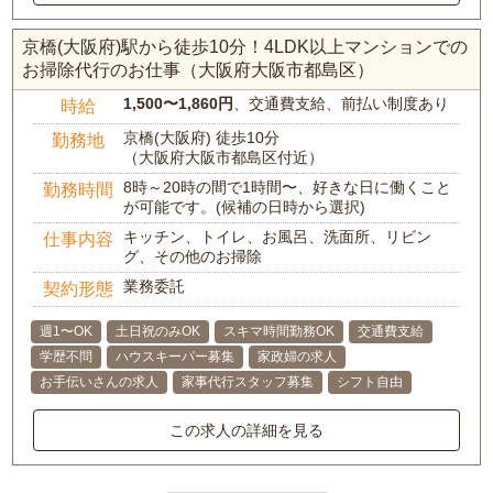
京橋(大阪府)駅から徒歩10分！4LDK以上マンションでの
お掃除代行のお仕事（大阪府大阪市都島区）
1,500〜1,860円
、交通費支給、前払い制度あり
時給
京橋(大阪府) 徒歩10分
勤務地
（大阪府大阪市都島区付近）
8時～20時の間で1時間〜、好きな日に働くこと
勤務時間
が可能です。(候補の日時から選択)
キッチン、トイレ、お風呂、洗面所、リビン
仕事内容
グ、その他のお掃除
業務委託
契約形態
週1〜OK
土日祝のみOK
スキマ時間勤務OK
交通費支給
学歴不問
ハウスキーパー募集
家政婦の求人
お手伝いさんの求人
家事代行スタッフ募集
シフト自由
この求人の詳細を見る