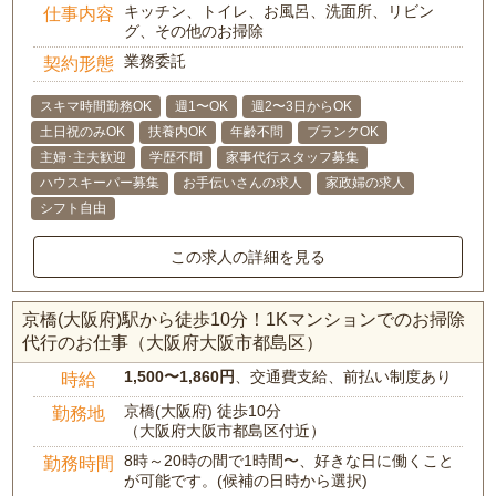
キッチン、トイレ、お風呂、洗面所、リビン
仕事内容
グ、その他のお掃除
業務委託
契約形態
スキマ時間勤務OK
週1〜OK
週2〜3日からOK
土日祝のみOK
扶養内OK
年齢不問
ブランクOK
主婦･主夫歓迎
学歴不問
家事代行スタッフ募集
ハウスキーパー募集
お手伝いさんの求人
家政婦の求人
シフト自由
この求人の詳細を見る
京橋(大阪府)駅から徒歩10分！1Kマンションでのお掃除
代行のお仕事（大阪府大阪市都島区）
1,500〜1,860円
、交通費支給、前払い制度あり
時給
京橋(大阪府) 徒歩10分
勤務地
（大阪府大阪市都島区付近）
8時～20時の間で1時間〜、好きな日に働くこと
勤務時間
が可能です。(候補の日時から選択)