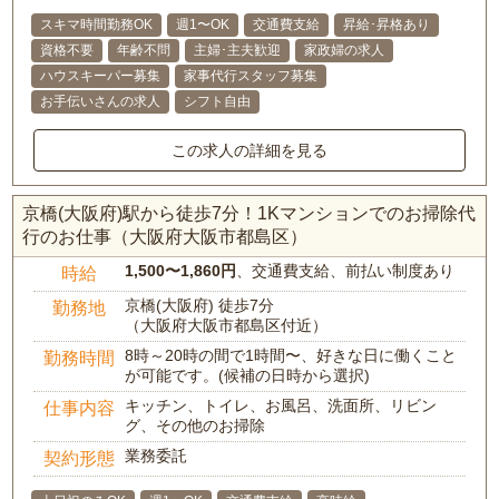
スキマ時間勤務OK
週1〜OK
交通費支給
昇給･昇格あり
資格不要
年齢不問
主婦･主夫歓迎
家政婦の求人
ハウスキーパー募集
家事代行スタッフ募集
お手伝いさんの求人
シフト自由
この求人の詳細を見る
京橋(大阪府)駅から徒歩7分！1Kマンションでのお掃除代
行のお仕事（大阪府大阪市都島区）
1,500〜1,860円
、交通費支給、前払い制度あり
時給
京橋(大阪府) 徒歩7分
勤務地
（大阪府大阪市都島区付近）
8時～20時の間で1時間〜、好きな日に働くこと
勤務時間
が可能です。(候補の日時から選択)
キッチン、トイレ、お風呂、洗面所、リビン
仕事内容
グ、その他のお掃除
業務委託
契約形態