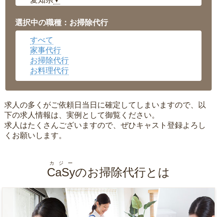
▼
福井県
▼
岡山県
▼
選択中の職種：お掃除代行
広島県
▼
すべて
沖縄県
▼
家事代行
お掃除代行
お料理代行
求人の多くがご依頼日当日に確定してしまいますので、以
下の求人情報は、実例として御覧ください。
求人はたくさんございますので、ぜひキャスト登録よろし
くお願いします。
カジー
CaSy
のお掃除代行とは