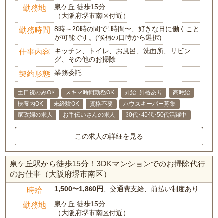
泉ケ丘 徒歩15分
勤務地
（大阪府堺市南区付近）
8時～20時の間で1時間〜、好きな日に働くこと
勤務時間
が可能です。(候補の日時から選択)
キッチン、トイレ、お風呂、洗面所、リビン
仕事内容
グ、その他のお掃除
業務委託
契約形態
土日祝のみOK
スキマ時間勤務OK
昇給･昇格あり
高時給
扶養内OK
未経験OK
資格不要
ハウスキーパー募集
家政婦の求人
お手伝いさんの求人
30代･40代･50代活躍中
この求人の詳細を見る
泉ケ丘駅から徒歩15分！3DKマンションでのお掃除代行
のお仕事（大阪府堺市南区）
1,500〜1,860円
、交通費支給、前払い制度あり
時給
泉ケ丘 徒歩15分
勤務地
（大阪府堺市南区付近）