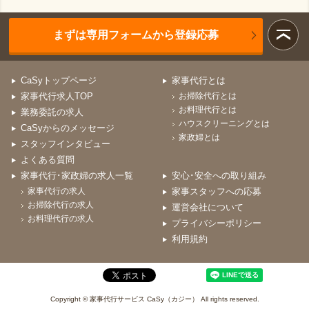
まずは専用フォームから登録応募
CaSyトップページ
家事代行とは
家事代行求人TOP
お掃除代行とは
お料理代行とは
業務委託の求人
ハウスクリーニングとは
CaSyからのメッセージ
家政婦とは
スタッフインタビュー
よくある質問
家事代行･家政婦の求人一覧
安心･安全への取り組み
家事代行の求人
家事スタッフへの応募
お掃除代行の求人
運営会社について
お料理代行の求人
プライバシーポリシー
利用規約
Copyright © 家事代行サービス CaSy（カジー） All rights reserved.