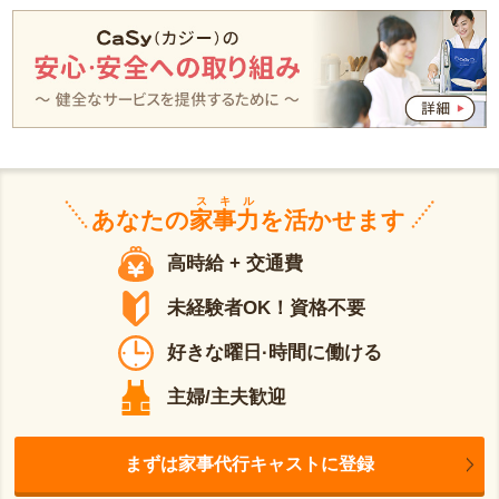
スキル
あなたの
家事力
を活かせます
高時給 + 交通費
未経験者OK！資格不要
好きな曜日·時間に働ける
主婦/主夫歓迎
まずは家事代行キャストに登録