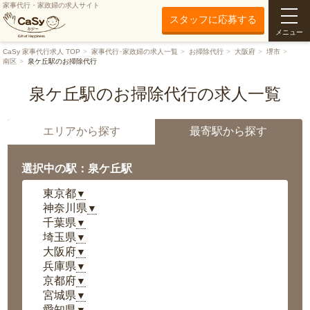
家事代行・家政婦の求人サイト
スタッフに応募する
メニュー
CaSy 家事代行求人 TOP
家事代行･家政婦の求人一覧
お掃除代行
大阪府
堺市
南区
泉ケ丘駅のお掃除代行
泉ケ丘駅のお掃除代行の求人一覧
エリアから探す
最寄駅から探す
選択中の駅：泉ケ丘駅
東京都
▼
神奈川県
▼
千葉県
▼
埼玉県
▼
大阪府
▼
兵庫県
▼
京都府
▼
宮城県
▼
愛知県