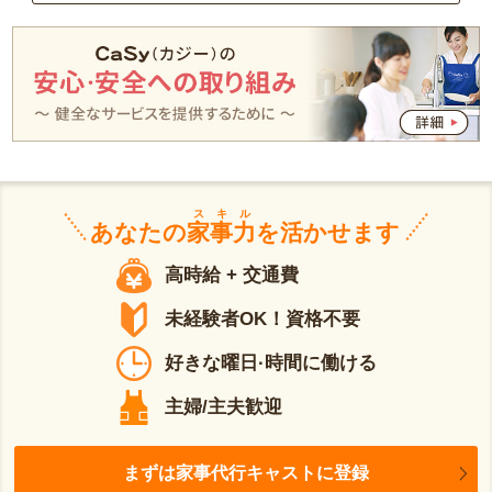
スキル
あなたの
家事力
を活かせます
高時給 + 交通費
未経験者OK！資格不要
好きな曜日·時間に働ける
主婦/主夫歓迎
まずは家事代行キャストに登録