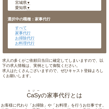
宮城県
▼
愛知県
▼
福井県
▼
岡山県
▼
選択中の職種：家事代行
広島県
▼
すべて
沖縄県
▼
家事代行
お掃除代行
お料理代行
求人の多くがご依頼日当日に確定してしまいますので、以
下の求人情報は、実例として御覧ください。
求人はたくさんございますので、ぜひキャスト登録よろし
くお願いします。
カジー
CaSy
の家事代行とは
お客様に代わり「
お掃除
」や「
お料理
」を行うお仕事です。