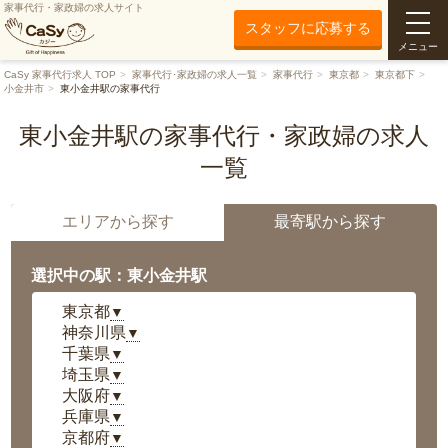
家事代行・家政婦の求人サイト
スタッフに応募する
メニュー
CaSy 家事代行求人 TOP
家事代行･家政婦の求人一覧
家事代行
東京都
東京都下
小金井市
東小金井駅の家事代行
東小金井駅の家事代行・家政婦の求人
一覧
エリアから探す
最寄駅から探す
選択中の駅：東小金井駅
東京都
▼
神奈川県
▼
千葉県
▼
埼玉県
▼
大阪府
▼
兵庫県
▼
京都府
▼