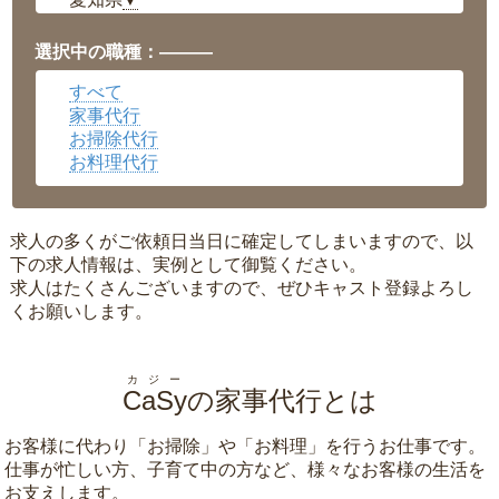
▼
福井県
▼
岡山県
▼
選択中の職種：———
広島県
▼
すべて
沖縄県
▼
家事代行
お掃除代行
お料理代行
求人の多くがご依頼日当日に確定してしまいますので、以
下の求人情報は、実例として御覧ください。
求人はたくさんございますので、ぜひキャスト登録よろし
くお願いします。
カジー
CaSy
の家事代行とは
お客様に代わり「
お掃除
」や「
お料理
」を行うお仕事です。
仕事が忙しい方、子育て中の方など、様々なお客様の生活を
お支えします。