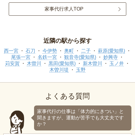
家事代行求人TOP
近隣の駅から探す
西一宮
石刀
今伊勢
奥町
二子
萩原(愛知県)
尾張一宮
名鉄一宮
観音寺(愛知県)
妙興寺
苅安賀
木曽川
黒田(愛知県)
新木曽川
玉ノ井
木曽川堤
玉野
よくある質問
家事代行の仕事は「体力的にきつい」と
聞きますが、運動が苦手でも大丈夫です
か？