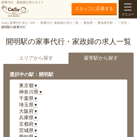
家事代行・家政婦の求人サイト
スタッフに応募する
メニュー
CaSy 家事代行求人 TOP
家事代行･家政婦の求人一覧
愛知県
愛知県市部
一宮市
開明駅の家事代行
開明駅の家事代行・家政婦の求人一覧
エリアから探す
最寄駅から探す
選択中の駅：開明駅
東京都
▼
神奈川県
▼
千葉県
▼
埼玉県
▼
大阪府
▼
兵庫県
▼
京都府
▼
宮城県
▼
愛知県