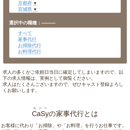
京都府
▼
宮城県
▼
愛知県
▼
福井県
▼
選択中の職種：———
岡山県
▼
すべて
広島県
▼
家事代行
沖縄県
▼
お掃除代行
お料理代行
求人の多くがご依頼日当日に確定してしまいますので、以
下の求人情報は、実例として御覧ください。
求人はたくさんございますので、ぜひキャスト登録よろし
くお願いします。
カジー
CaSy
の家事代行とは
お客様に代わり「
お掃除
」や「
お料理
」を行うお仕事です。