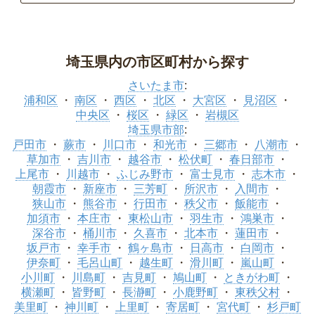
埼玉県内の市区町村から探す
さいたま市
:
浦和区
南区
西区
北区
大宮区
見沼区
中央区
桜区
緑区
岩槻区
埼玉県市部
:
戸田市
蕨市
川口市
和光市
三郷市
八潮市
草加市
吉川市
越谷市
松伏町
春日部市
上尾市
川越市
ふじみ野市
富士見市
志木市
朝霞市
新座市
三芳町
所沢市
入間市
狭山市
熊谷市
行田市
秩父市
飯能市
加須市
本庄市
東松山市
羽生市
鴻巣市
深谷市
桶川市
久喜市
北本市
蓮田市
坂戸市
幸手市
鶴ヶ島市
日高市
白岡市
伊奈町
毛呂山町
越生町
滑川町
嵐山町
小川町
川島町
吉見町
鳩山町
ときがわ町
横瀬町
皆野町
長瀞町
小鹿野町
東秩父村
美里町
神川町
上里町
寄居町
宮代町
杉戸町