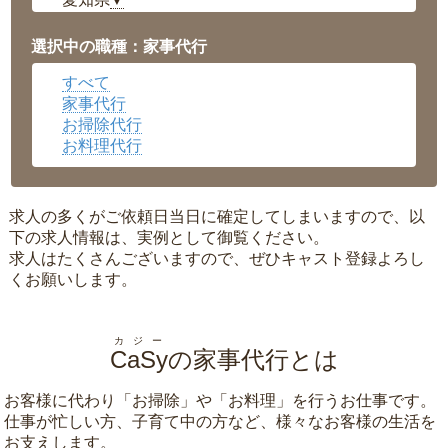
▼
福井県
▼
岡山県
▼
選択中の職種：家事代行
広島県
▼
すべて
沖縄県
▼
家事代行
お掃除代行
お料理代行
求人の多くがご依頼日当日に確定してしまいますので、以
下の求人情報は、実例として御覧ください。
求人はたくさんございますので、ぜひキャスト登録よろし
くお願いします。
カジー
CaSy
の家事代行とは
お客様に代わり「
お掃除
」や「
お料理
」を行うお仕事です。
仕事が忙しい方、子育て中の方など、様々なお客様の生活を
お支えします。