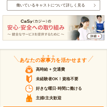
働いているキャストについて詳しく見る
スキル
あなたの
家事力
を活かせます
高時給 + 交通費
未経験者OK！資格不要
好きな曜日·時間に働ける
主婦/主夫歓迎