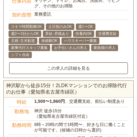
キッチン、トイレ、お風呂、洗面所、リビン
仕事内容
グ、その他のお掃除
業務委託
契約形態
スキマ時間勤務OK
土日祝のみOK
週1〜OK
週2〜3日からOK
昇給･昇格あり
扶養内OK
交通費支給
主婦･主夫歓迎
未経験OK
ハウスキーパー募集
家事代行スタッフ募集
お手伝いさんの求人
家政婦の求人
シフト自由
この求人の詳細を見る
神沢駅から徒歩15分！2LDKマンションでのお掃除代行
のお仕事（愛知県名古屋市緑区）
1,500〜1,860円
、交通費支給、前払い制度あり
時給
神沢 徒歩15分
勤務地
（愛知県名古屋市緑区付近）
8時～20時の間で1時間〜、好きな日に働くこと
勤務時間
が可能です。(候補の日時から選択)