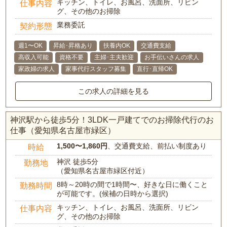
キッチン、トイレ、お風呂、洗面所、リビン
仕事内容
グ、その他のお掃除
業務委託
契約形態
週1〜OK
昇給･昇格あり
扶養内OK
交通費支給
高収入可能
資格不要
主婦･主夫歓迎
お手伝いさんの求人
家政婦の求人
家事代行スタッフ募集
直行･直帰OK
この求人の詳細を見る
神沢駅から徒歩5分！3LDK一戸建てでのお掃除代行のお
仕事（愛知県名古屋市緑区）
1,500〜1,860円
、交通費支給、前払い制度あり
時給
神沢 徒歩5分
勤務地
（愛知県名古屋市緑区付近）
8時～20時の間で1時間〜、好きな日に働くこと
勤務時間
が可能です。(候補の日時から選択)
キッチン、トイレ、お風呂、洗面所、リビン
仕事内容
グ、その他のお掃除