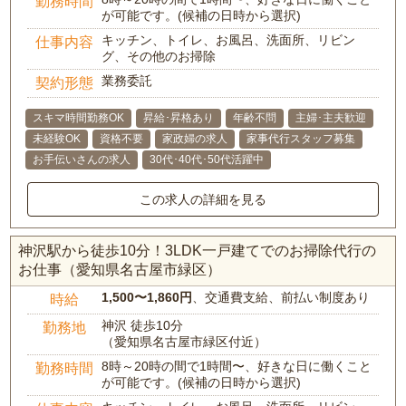
勤務時間
が可能です。(候補の日時から選択)
キッチン、トイレ、お風呂、洗面所、リビン
仕事内容
グ、その他のお掃除
業務委託
契約形態
スキマ時間勤務OK
昇給･昇格あり
年齢不問
主婦･主夫歓迎
未経験OK
資格不要
家政婦の求人
家事代行スタッフ募集
お手伝いさんの求人
30代･40代･50代活躍中
この求人の詳細を見る
神沢駅から徒歩10分！3LDK一戸建てでのお掃除代行の
お仕事（愛知県名古屋市緑区）
1,500〜1,860円
、交通費支給、前払い制度あり
時給
神沢 徒歩10分
勤務地
（愛知県名古屋市緑区付近）
8時～20時の間で1時間〜、好きな日に働くこと
勤務時間
が可能です。(候補の日時から選択)