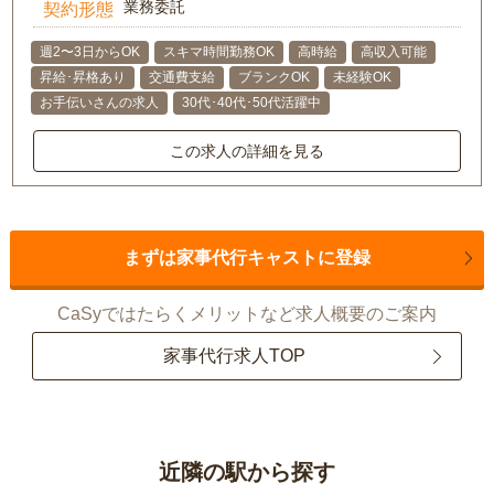
業務委託
契約形態
週2〜3日からOK
スキマ時間勤務OK
高時給
高収入可能
昇給･昇格あり
交通費支給
ブランクOK
未経験OK
お手伝いさんの求人
30代･40代･50代活躍中
この求人の詳細を見る
まずは家事代行キャストに登録
CaSyではたらくメリットなど求人概要のご案内
家事代行求人TOP
近隣の駅から探す