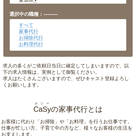
▼
福井県
▼
岡山県
▼
選択中の職種：———
広島県
▼
すべて
沖縄県
▼
家事代行
お掃除代行
お料理代行
求人の多くがご依頼日当日に確定してしまいますので、以
下の求人情報は、実例として御覧ください。
求人はたくさんございますので、ぜひキャスト登録よろし
くお願いします。
カジー
CaSy
の家事代行とは
お客様に代わり「
お掃除
」や「
お料理
」を行うお仕事です。
仕事が忙しい方、子育て中の方など、様々なお客様の生活を
お支えします。