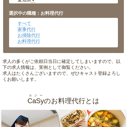
▼
福井県
▼
岡山県
▼
選択中の職種：お料理代行
広島県
▼
すべて
沖縄県
▼
家事代行
お掃除代行
お料理代行
求人の多くがご依頼日当日に確定してしまいますので、以
下の求人情報は、実例として御覧ください。
求人はたくさんございますので、ぜひキャスト登録よろし
くお願いします。
カジー
CaSy
のお料理代行とは