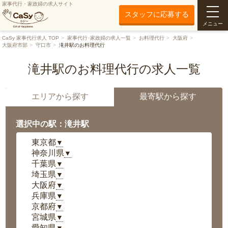
家事代行・家政婦の求人サイト
スタッフに応募する
メニュー
CaSy 家事代行求人 TOP
家事代行･家政婦の求人一覧
お料理代行
大阪府
大阪府市部
守口市
滝井駅のお料理代行
滝井駅のお料理代行の求人一覧
エリアから探す
最寄駅から探す
選択中の駅：滝井駅
東京都
▼
神奈川県
▼
千葉県
▼
埼玉県
▼
大阪府
▼
兵庫県
▼
京都府
▼
宮城県
▼
愛知県