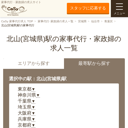
家事代行・家政婦の求人サイト
スタッフに応募する
メニュー
CaSy 家事代行求人 TOP
家事代行･家政婦の求人一覧
宮城県
仙台市
青葉区
北山(宮城県)駅の家事代行
北山(宮城県)駅の家事代行・家政婦の
求人一覧
エリアから探す
最寄駅から探す
選択中の駅：北山(宮城県)駅
東京都
▼
神奈川県
▼
千葉県
▼
埼玉県
▼
大阪府
▼
兵庫県
▼
京都府
▼