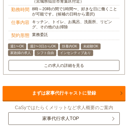
（宮城県仙台市青葉区付近）
8時～20時の間で1時間〜、好きな日に働くこと
勤務時間
が可能です。(候補の日時から選択)
キッチン、トイレ、お風呂、洗面所、リビン
仕事内容
グ、その他のお掃除
業務委託
契約形態
週1〜OK
週2〜3日からOK
扶養内OK
未経験OK
家政婦の求人
シフト自由
インセンティブあり
この求人の詳細を見る
まずは家事代行キャストに登録
CaSyではたらくメリットなど求人概要のご案内
家事代行求人TOP