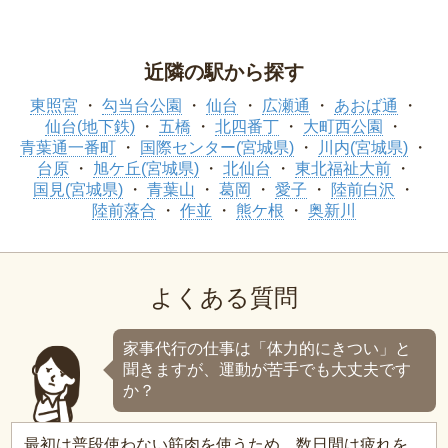
近隣の駅から探す
東照宮
勾当台公園
仙台
広瀬通
あおば通
仙台(地下鉄)
五橋
北四番丁
大町西公園
青葉通一番町
国際センター(宮城県)
川内(宮城県)
台原
旭ケ丘(宮城県)
北仙台
東北福祉大前
国見(宮城県)
青葉山
葛岡
愛子
陸前白沢
陸前落合
作並
熊ケ根
奥新川
よくある質問
家事代行の仕事は「体力的にきつい」と
聞きますが、運動が苦手でも大丈夫です
か？
最初は普段使わない筋肉を使うため、数日間は疲れを