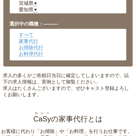
宮城県
▼
愛知県
▼
福井県
▼
岡山県
▼
選択中の職種：———
広島県
▼
すべて
沖縄県
▼
家事代行
お掃除代行
お料理代行
求人の多くがご依頼日当日に確定してしまいますので、以
下の求人情報は、実例として御覧ください。
求人はたくさんございますので、ぜひキャスト登録よろし
くお願いします。
カジー
CaSy
の家事代行とは
お客様に代わり「
お掃除
」や「
お料理
」を行うお仕事です。